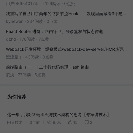
用户05954017446
·
129阅读
·
0点赞
我重写了自己用了两年的防抖节流Hook——发现里面藏着3个隐藏bug
kyriewen
·
234阅读
·
0点赞
React Router 进阶：路由守卫、登录鉴权与状态传递
dzhd
·
178阅读
·
7点赞
Webpack开发环境：观察模式/webpack-dev-server/HMR热更新
漂流瓶jz
·
43阅读
·
0点赞
前端路由（一）：二十行代码实现 Hash 路由
凌涘
·
77阅读
·
6点赞
为你推荐
这一年，我对终端组织与技术架构的思考【专家讲技术】
闲鱼技术
3年前
9.0k
15
2