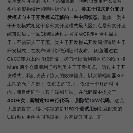
是需要有可靠的CI/CD 基础设施。同时也要求开发者有
很强的架构设计和特性拆分能力 。
类主干模式是分支开
发模式向主干开发模式迁移的一种中间状态
。整体上类主
干开发模式相比于多分支开发模式最大区别点是分支开发
结束以后，一旦CI测试通过并且完成CR即可合并回主
干，不需要人工干预。类主干开发模式开发周期逼近主干
开发模式，在发布侧可以做到随时发布。 闲鱼通过在
CI/CD能力上的持续建设，我们已经顺利将闲鱼的Kun 和
Mural两个仓库顺利迁移到类主干开发模式。 透过主干开
发模式，我们收获了惊人的效率提升。以大前端容器Kun
工程的仓库为例： 在过去的12月，仅仅一个月的时间
内，项目组同学（客户端和前端）在代码库中提交了
400+次
，
新增近10W行代码
，
删除近13W代码
。这么
大量的提交，核心依靠的是
1152个测试用例
以及配套的
UI自动化用例共同保障的。效率提升可见一斑