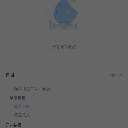
仰望星空，脚踏实地
确定性收益：
直面成本：
新机会
合理的目标
撸起袖子干
暂无评论数据
能力建设
自建jenkins集群
UI 自动化
目录
收起
飞鱼&CLI工具链深度整合
融入代码平台打通CR
场景覆盖
覆盖策略
覆盖效果
开花结果