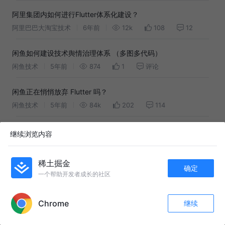
阿里集团内如何进行Flutter体系化建设？
阿里巴巴大淘宝技术
6年前
12k
108
12
闲鱼如何建设技术舆情治理体系 （多图多代码）
闲鱼技术
5年前
874
1
评论
闲鱼正在悄悄放弃 Flutter 吗？
闲鱼技术
5年前
84k
202
114
掘金 AMA - 听闲鱼客户端架构师宗心谈 Flutter 和他的团队
继续浏览内容
清蒸不是水煮
8年前
4.1k
38
评论
稀土掘金
确定
走进京东“卓越研效架构师”首期研习营圆满收官
一个帮助开发者成长的社区
京东云开发者
2年前
912
1
评论
APP内打开
Chrome
继续
前端体系化建设 - NPM包自动发布
评论
收藏
12
关注
kezy
4年前
4.5k
18
3