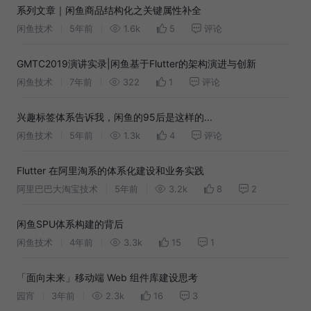
系列文章｜闲鱼商品结构化之关键属性补全
闲鱼技术
5年前
1.6k
5
评论
GMTC2019演讲实录|闲鱼基于Flutter的架构演进与创新
闲鱼技术
7年前
322
1
评论
兴趣标签体系告诉我，闲鱼的95后是这样的...
闲鱼技术
5年前
1.3k
4
评论
Flutter 在阿里淘系的体系化建设和业务实践
阿里巴巴大淘宝技术
5年前
3.2k
8
2
闲鱼SPU体系构建的背后
闲鱼技术
4年前
3.3k
15
1
「面向未来」移动端 Web 组件库建设思考
园宵
3年前
2.3k
16
3