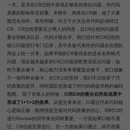
一关。是否在CR过程中发现足够多的潜在问题，对代码
质量的影响举足轻重。本财年，闲鱼在CR侧，做了大量
规范化动作。首先明确，向主干分支合并代码必须经过
CR。CR过程需要至少两人的同意，且CR过程的问题需
要全部解决以后，代码才能合并。我们也针对CR过程的
核心问题进行专门记录，其中具备代表性的问题会在团队
周会上统一分享。如果早期的CR看得多的是命名和格式
问题，现在越来越多的CR已经能洞察更深层次问题：临
时方案会被卡，核心能力没有单测覆盖会被卡，接口抽象
不一致同样会被卡。在CR上的坚持，我们不仅收获了代
码质量的提升，同时团队也形成了对代码精益求精的编码
氛围。 除了依靠人的经验，
CI和CR的整合在闲鱼场景中
形成了1+1>2的效果
。从提交者来说，CI通过代表代码核
心逻辑正确，能增强提交者对代码质量的信心。同时CI对
进行Review的同学来说同样重要。一方面如果CI都不通
过，CR也就无需进行。另一方面如果CI通过，就不用重