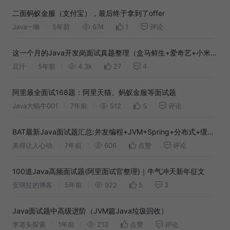
二面蚂蚁金服（支付宝），最后终于拿到了offer
Java一咻
5年前
674
1
评论
这一个月的Java开发岗面试真题整理（盒马鲜生+爱奇艺+小米
+VIPKId）
豆汁
5年前
4.3k
27
4
阿里最全面试168题：阿里天猫、蚂蚁金服等面试题
Java大蜗牛001
7年前
512
5
评论
BAT最新Java面试题汇总:并发编程+JVM+Spring+分布式+缓存
等！
美得让人心动
7年前
606
点赞
评论
100道Java高频面试题(阿里面试官整理)｜牛气冲天新年征文
安琪拉的博客
5年前
922
5
3
Java面试题中高级进阶（JVM篇Java垃圾回收）
李老头探索
1年前
213
点赞
评论