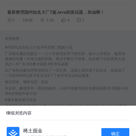
最新整理国内知名大厂7篇Java岗面试题，加油啊！
豆汁
5年前
2.5k
4
1
友情链接：
#抖音玩法合伙人计划 #抖音热门戏曲小品
广东最沧桑的花园之一！三十年前贷款买下的住所，如今人尚安好，楼房却
成满目沧桑！外墙大面积剥落，黄沙不断往下掉落，站在楼下好似置身大漠
风沙！#广东 #沧桑 #花园 #官井头花园
从广东到内蒙古呼和浩特拉了一车灯具，这路上堵车堵了好多次，多耽误了
一天的时间#记录卡车生活#丫丫的卡车生活#运满满
铭记历史，缅怀先烈
无语
在日本，解放军有一群狂热粉丝，小伙不惜被骂日奸也要花钱扮演 #国际 #日
本#全球创作者计划
#每天都在努力生存
这盛世如您所愿#伟人故事 #永远活在人民的心中 #祝福我们伟大的祖国繁荣
昌盛国泰民安
继续浏览内容
即使穿着旧衣服，也掩饰不了她的漂亮 #温暖 #治愈 #温暖瞬间 #画一个故事
#女孩
刘萧旭王格格“一对新人门口迎宾”好甜！#移巢 #刘萧旭 #王格格 #刘萧旭王格
稀土掘金
确定
格婚礼纪录片