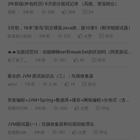
2年前端(外包经历) 6月部分面试记录 （高级、资深岗位）
思唯
5年前
28k
368
94
3月初，16本“菜鸟”回京裸面Java岗，面10拿5（附详细面试题）
耿直的小码农
6年前
312
点赞
评论
🔥🔥当面试官问：你能聊聊set和weakSet的区别吗（阿里面试
题）
知了知了__
2年前
301
45
评论
最全的 JVM 面试知识点（三）：垃圾收集器
aoho
7年前
2.3k
14
评论
并发编程+JVM+Spring+数据库+缓存+网络编程+分布式（含答
案）！BATJ2020最全Java面试汇总
用嘴写代码
6年前
260
点赞
评论
JVM面试题(一)：垃圾收集器和垃圾回收理论
意姆斯talk
4年前
197
点赞
评论