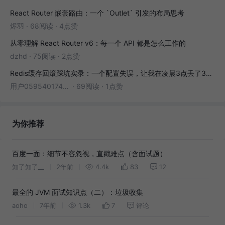
React Router 嵌套路由：一个 `Outlet` 引发的布局思考
烬羽
·
68阅读
·
4点赞
从零理解 React Router v6：每一个 API 都是怎么工作的
dzhd
·
75阅读
·
2点赞
Redis缓存回滚踩坑实录：一个配置失误，让我在凌晨3点丢了3000条数据
用户05954017446
·
69阅读
·
1点赞
为你推荐
百度一面：细节不容忽视，直戳难点（含面试题）
知了知了__
2年前
4.4k
83
12
最全的 JVM 面试知识点（二）：垃圾收集
aoho
7年前
1.3k
7
评论