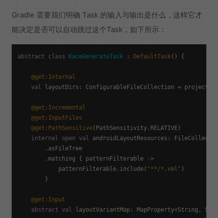
Gradle 需要我们明确 Task 的输入与输出是什么，这样它才
能决定是否可以自动跳过这个Task，如下所示：
abstract
class
KaceGenerateTask
 : 
DefaultTask
() {

@get:Internal
val
 layoutDirs: ConfigurableFileCollection = project.fi
@get:Incremental
@get:InputFiles
@get:PathSensitive
(PathSensitivity.RELATIVE)

internal
open
val
 androidLayoutResources: FileCollectio
        .asFileTree

        .matching { patternFilterable ->

            patternFilterable.include(
"**/*.xml"
)

        }

@get:Input
abstract
val
 layoutVariantMap: MapProperty<String, Stri