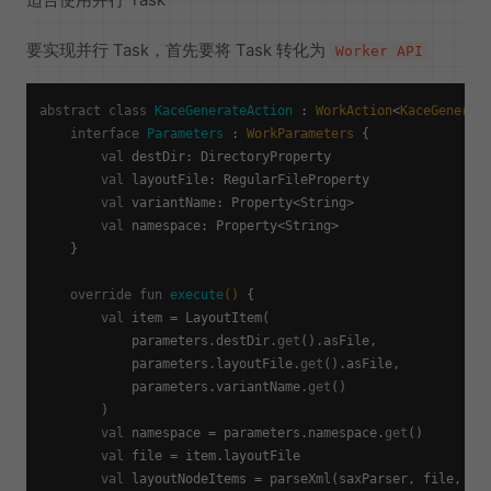
要实现并行 Task，首先要将 Task 转化为
Worker API
abstract
class
KaceGenerateAction
 : 
WorkAction
<
KaceGenerat
interface
Parameters
 : 
WorkParameters
 {

val
 destDir: DirectoryProperty

val
 layoutFile: RegularFileProperty

val
 variantName: Property<String>

val
 namespace: Property<String>

    }

override
fun
execute
()
 {

val
 item = LayoutItem(

            parameters.destDir.
get
().asFile,

            parameters.layoutFile.
get
().asFile,

            parameters.variantName.
get
()

        )

val
 namespace = parameters.namespace.
get
()

val
 file = item.layoutFile

val
 layoutNodeItems = parseXml(saxParser, file, log