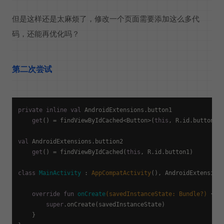
但是这样还是太麻烦了，修改一个页面需要添加这么多代
码，还能再优化吗？
第二次尝试
private
inline
val
 AndroidExtensions.button1

get
() = findViewByIdCached<Button>(
this
, R.id.button1)

val
 AndroidExtensions.buttion2

get
() = findViewByIdCached(
this
, R.id.button1)

class
MainActivity
 : 
AppCompatActivity
(), AndroidExtension
override
fun
onCreate
(savedInstanceState: 
Bundle
?)
 {

super
.onCreate(savedInstanceState)

    }
