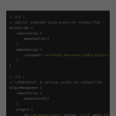
// 方式 1
// 传统方式，在根目录的 build.gradle.kts 中添加以下代码
buildscript {

    repositories {

        mavenCentral()

    }

    dependencies {

        classpath(
"com.kanyun.kace:kace-gradle-plugin:1.0.
    }

}

// 方式 2
// 引用插件新方式，在 settings.gradle.kts 中添加以下代码
pluginManagement {

    repositories {

        mavenCentral()

    }

    plugins {

        id(
"com.kanyun.kace"
) version 
"1.0.0"
 apply 
false