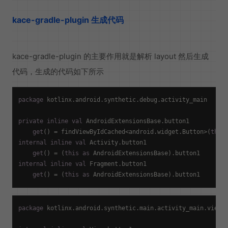
kace-gradle-plugin 生成代码
kace-gradle-plugin 的主要作用就是解析 layout 然后生成
代码，生成的代码如下所示
package
 kotlinx.android.synthetic.debug.activity_main

private
inline
val
 AndroidExtensionsBase.button1

get
() = findViewByIdCached<android.widget.Button>(
this
internal
inline
val
 Activity.button1

get
() = (
this
as
internal
inline
val
 Fragment.button1

get
() = (
this
as
package
 kotlinx.android.synthetic.main.activity_main.view
