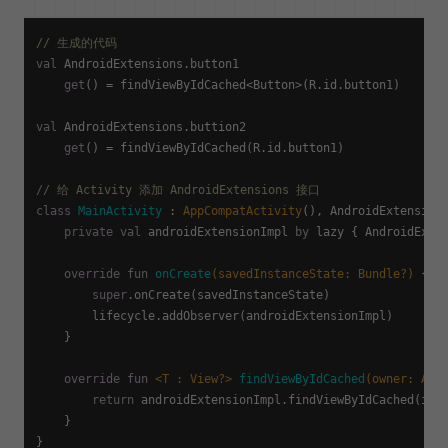
// 生成的代码
val
 AndroidExtensions.button1

get
() = findViewByIdCached<Button>(R.id.button1)

val
 AndroidExtensions.buttion2

get
() = findViewByIdCached(R.id.button1)

// 给 Activity 添加 AndroidExtensions 接口
class
MainActivity
 : 
AppCompatActivity
(), AndroidExtensions
private
val
 androidExtensionImpl 
by
 lazy { AndroidExten
override
fun
onCreate
(savedInstanceState: 
Bundle
?)
 {

super
.onCreate(savedInstanceState)

        lifecycle.addObserver(androidExtensionImpl)

    }

override
fun
<T : View?>
findViewByIdCached
(owner: 
And
return
 androidExtensionImpl.findViewByIdCached(id)

    }
