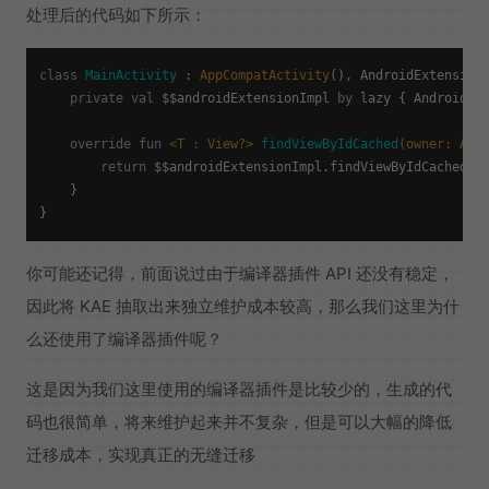
处理后的代码如下所示：
class
MainActivity
 : 
AppCompatActivity
(), AndroidExtensions
private
val
 $$androidExtensionImpl 
by
 lazy { AndroidExt
override
fun
<T : View?>
findViewByIdCached
(owner: 
And
return
 $$androidExtensionImpl.findViewByIdCached(id
    }

你可能还记得，前面说过由于编译器插件 API 还没有稳定，
因此将 KAE 抽取出来独立维护成本较高，那么我们这里为什
么还使用了编译器插件呢？
这是因为我们这里使用的编译器插件是比较少的，生成的代
码也很简单，将来维护起来并不复杂，但是可以大幅的降低
迁移成本，实现真正的无缝迁移