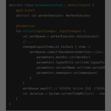
abstract
class
KaceGenerateTask
 : 
DefaultTask
() {

@get:Inject
abstract
val
 workerExecutor: WorkerExecutor

@TaskAction
fun
action
(inputChanges: 
InputChanges
)
 {

val
 workQueue = workerExecutor.noIsolation()

// ...
        changedLayoutItemList.forEach { item ->

            workQueue.submit(KaceGenerateAction::
class
.java
                parameters.destDir.
set
(destDir)

                parameters.layoutFile.
set
(item.layoutFile)

                parameters.variantName.
set
(item.variantName
                parameters.namespace.
set
(namespace)

            }

        }

        workQueue.await() 
// 等待所有 Action 完成，计算耗时
val
 duration = System.currentTimeMillis() - startTi
    }
