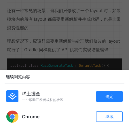
还有一种常见的场景，当我们只修改了一个 layout 时，如果
模块内的所有 layout 都需要重新解析并生成代码，也是非常
浪费性能的
理想情况下，应该只需要重新解析与处理我们修改的 layout
就行了，Gradle 同样提供了 API 供我们实现增量编译
abstract
class
KaceGenerateTask
 : 
DefaultTask
() {

@get:Incremental
继续浏览内容
@get:InputFiles
@get:PathSensitive
(PathSensitivity.RELATIVE)

internal
open
val
 androidLayoutResources: FileCollectio
稀土掘金
        .asFileTree

确定
一个帮助开发者成长的社区
        .matching { patternFilterable ->

APP内打开
            patternFilterable.include(
"**/*.xml"
)

        }

Chrome
继续
收藏
77
14
关注
@TaskAction