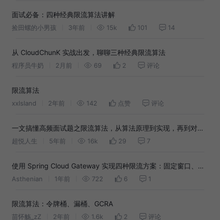
面试必备：四种经典限流算法讲解
捡田螺的小男孩
3年前
15k
101
14
从 CloudChunK 实战出发，聊聊三种经典限流算法
程序员牛奶
2月前
69
2
评论
限流算法
xxlsland
2年前
142
点赞
评论
一文搞懂高频面试题之限流算法，从算法原理到实现，再到对比
分析
超悦人生
5年前
16k
29
7
使用 Spring Cloud Gateway 实现四种限流方案：固定窗口、滑
动窗口、令牌桶与漏桶
Asthenian
1年前
722
6
1
限流算法：令牌桶、漏桶、GCRA
苗怀觞_zZ
2年前
1.6k
2
评论