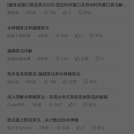
[服务或接口限流算法2/2]-固定时间窗口及滑动时间窗口算法解
析
夜航猩
2年前
752
2
评论
令牌桶算法和漏桶算法
松鼠不爱松果
4年前
936
1
评论
漏桶算法详解
深夜的猫头鹰
6年前
1.5k
点赞
3
高并发系统限流-漏桶算法和令牌桶算法
淡水湖
6年前
768
点赞
评论
深入理解令牌桶算法：实现分布式系统高效限流的秘籍
Code季风
1年前
547
1
评论
面试题之限流算法，从计数法到令牌桶
萤小宇Tyrone
2年前
604
3
评论