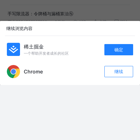
手写限流器：令牌桶与漏桶算法🚰
用户6854537597769
9月前
167
点赞
评论
继续浏览内容
四种常见服务限流算法解析
稀土掘金
越走越远的风
3年前
1.7k
6
评论
确定
一个帮助开发者成长的社区
APP内打开
万字解析三大限流算法：滑动窗口、令牌桶、漏桶
加瓦点灯
1年前
1.0k
8
评论
Chrome
继续
收藏
44
5
关注
友情链接：
王健: 美以伊战事外溢效应在不断扩大，早日终结战事才是恢复和平的正解#
海峡新干线
#崩溃的家长 #暑假生活 #暑假家长要疯了 #被逼疯的男人系列
全彩页世界游戏发展史 #游戏发展史
插卡式老款机顶盒，不论好坏，这款型号重点关注背面字体颜色#光猫机顶盒
#宽带#行业大揭秘#通信设备#通信人
#这才是硬道理。