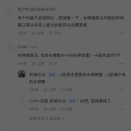
用户812629954155
有个问题不是很明白，想请教一下，令牌桶算法与固定时间
窗口算法本质上最大的差异点在哪里呢
9月前
点赞
评论
Corki
Java
令牌桶算法: 当前令牌数N>=X(令牌容量) -->请求成功???
4年前
点赞
3
树獭叔叔
:
x是请求需要的令牌树数，n是桶中有
作者
的令牌数
4年前
点赞
回复
Corki
回复
树獭叔叔
:
好吧, 是我看错了.
作者
4年前
点赞
回复
查看全部 3 条回复