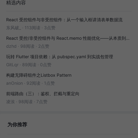
精选内容
React 受控组件与非受控组件：从一个输入框讲清表单数据流
东风破_
·
113阅读
·
3点赞
React 受控/非受控组件与 React.memo 性能优化——从本质到实战
dzhd
·
98阅读
·
2点赞
玩转 Flutter 项目依赖：从 pubspec.yaml 到实战包管理
GitLqr
·
89阅读
·
0点赞
构建无障碍组件之Listbox Pattern
anOnion
·
92阅读
·
1点赞
前端路由（三）：鉴权、拦截与重定向
凌涘
·
98阅读
·
7点赞
为你推荐