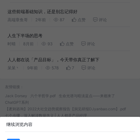
这些前端基础知识，还是别忘记得好
高端章鱼哥
2年前
87
点赞
评论
人生下半场的思考
时晴
8月前
93
点赞
评论
人人都在说「产品目标」，今天带你真正了解下
呆呆丶
9年前
578
7
评论
友情链接：
Jack Dorsey
六个半哲学.pdf
生命光谱与暗淡蓝点——来都来了
ChatGPT系列
【袤则咨询】2022大社交趋势观察报告【洞见研报DJyanbao.com】.pdf
七个步骤，深入解读数据含义 | 人人都是产品经理
Smart people don’t think others are stupid
继续浏览内容
🥤可乐周报 101 今年最想推荐的六篇文章
关于种草营销的一切：抖音、小红书、B站、微信、知乎、微博 | 人人都是产
品经理