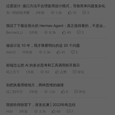
过度设计: 接口方法不合理套用设计模式，导致简单问题复杂化
无一郎的技术圈
2年前
1.3k
10
3
我试了下最近很火的 Hermes Agent：真正值得看的，不是会调
工具，而是会把经验沉淀成 Skill
Bernard_Li
3月前
8.3k
49
3
做设计近 10 年，我才琢磨明白的这 20 个问题
AleCC
10年前
2.3k
41
2
前端怎么把 AI 的多步思考和工具调用拆开展示
码上天下
1月前
62
点赞
评论
别把执着用错地方，两种思维的碰撞
沈二到不行
2年前
1.2k
6
评论
我曾听得惊雷下，潜龙在渊 | 2022年终总结
HiSt
3年前
3.7k
66
7