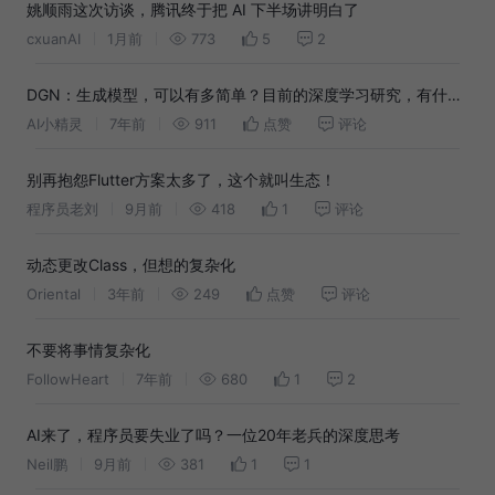
姚顺雨这次访谈，腾讯终于把 AI 下半场讲明白了
cxuanAI
1月前
773
5
2
DGN：生成模型，可以有多简单？目前的深度学习研究，有什么
问题？思考DL的理论细节 (3)
AI小精灵
7年前
911
点赞
评论
别再抱怨Flutter方案太多了，这个就叫生态！
程序员老刘
9月前
418
1
评论
动态更改Class，但想的复杂化
Oriental
3年前
249
点赞
评论
不要将事情复杂化
FollowHeart
7年前
680
1
2
AI来了，程序员要失业了吗？一位20年老兵的深度思考
Neil鹏
9月前
381
1
1