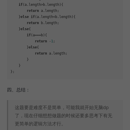
if
(a.
length
>b.
length
){

return
 a.
length
;

    }
else
if
(a.
length
<b.
length
){

return
 b.
length
;

    }
else
{

if
(a===b){

return
 -
1
;

        }
else
{

return
 a.
length
;

        }

    }

四、总结：
这题要是难度不是简单，可能我就开始无脑dp
了，现在仔细想想做题的时候还要多思考下有无
更简单的逻辑方法才行。