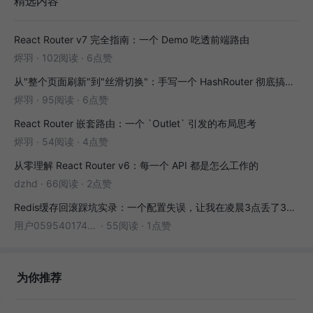
精选内容
React Router v7 完全指南：一个 Demo 吃透前端路由
烬羽
·
102阅读
·
6点赞
从"整个页面刷新"到"丝滑切换"：手写一个 HashRouter 彻底搞懂前端路由
烬羽
·
95阅读
·
6点赞
React Router 嵌套路由：一个 `Outlet` 引发的布局思考
烬羽
·
54阅读
·
4点赞
从零理解 React Router v6：每一个 API 都是怎么工作的
dzhd
·
66阅读
·
2点赞
Redis缓存回滚踩坑实录：一个配置失误，让我在凌晨3点丢了3000条数据
用户05954017446
·
55阅读
·
1点赞
为你推荐