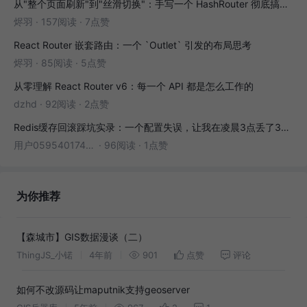
从"整个页面刷新"到"丝滑切换"：手写一个 HashRouter 彻底搞懂前端路由
烬羽
·
157阅读
·
7点赞
React Router 嵌套路由：一个 `Outlet` 引发的布局思考
烬羽
·
85阅读
·
5点赞
从零理解 React Router v6：每一个 API 都是怎么工作的
dzhd
·
92阅读
·
2点赞
Redis缓存回滚踩坑实录：一个配置失误，让我在凌晨3点丢了3000条数据
用户05954017446
·
96阅读
·
1点赞
为你推荐
【森城市】GIS数据漫谈（二）
ThingJS_小锘
4年前
901
点赞
评论
如何不改源码让maputnik支持geoserver