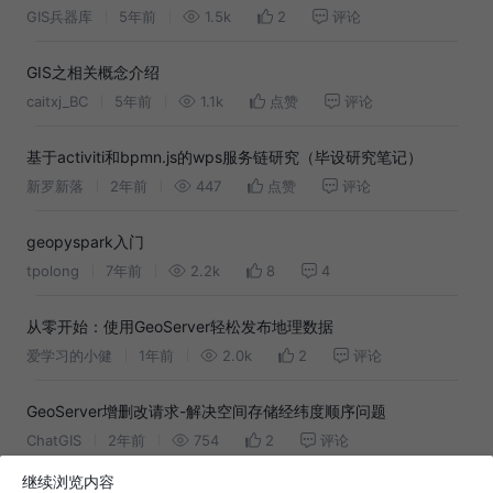
GIS兵器库
5年前
1.5k
2
评论
GIS之相关概念介绍
caitxj_BC
5年前
1.1k
点赞
评论
基于activiti和bpmn.js的wps服务链研究（毕设研究笔记）
新罗新落
2年前
447
点赞
评论
geopyspark入门
tpolong
7年前
2.2k
8
4
从零开始：使用GeoServer轻松发布地理数据
爱学习的小健
1年前
2.0k
2
评论
GeoServer增删改请求-解决空间存储经纬度顺序问题
ChatGIS
2年前
754
2
评论
继续浏览内容