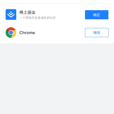
【server@gis】geoserver服务部署和mysql 数据库图层服务发
布
seelingzheng
6年前
2.4k
1
评论
稀土掘金
确定
一个帮助开发者成长的社区
Maven 之整体介绍
APP内打开
caitxj_BC
4年前
715
1
评论
Chrome
继续
收藏
2
3
关注
友情链接：
#影视剪辑 #精彩片段#开心一刻#周星驰
#非洲生活#海外生活vlog
糊涂的皇帝，清廉的宰相 #历史故事
#卫星互联网低轨23组卫星发射成功 我国成功发射卫星互联网低轨23组卫星
首次实现“直达快车”功能节省数月升轨时间
备孕两年没怀上 决定做人工授精后 准备了三个月 今天终于迎来了人授的关键
时刻#记录真实生活 #日常vlog #备孕日记
11000内！双书包新房推荐#抖音房产直播高光 #湖南买房 #长沙房产 #带你
看房 #抖音房产
#大国博弈 #美国 #全球博弈 #美国霸权
“终结者”再现乌克兰战场，俄罗斯为何重新启用这款“活靶子”？ #全球创作者
计划 #零基础看懂全球 #俄乌战争
被时代碾碎的普通人，熬尽半生风霜#电影解说 #抖音精选 #了不起的精讲团
请把我的视频推荐给女性和女孩们。#抖音精选 #交换世界计划 #青年创作者扶