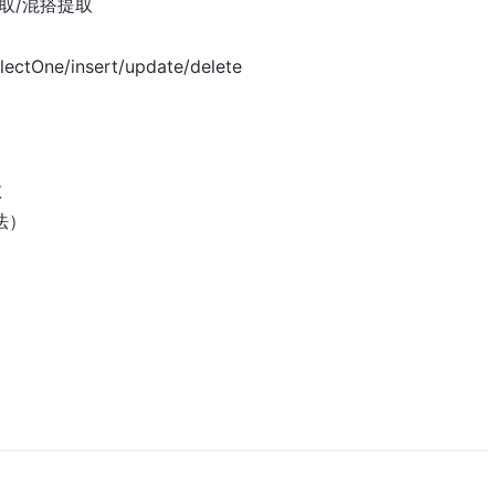
则提取/混搭提取
ctOne/insert/update/delete
数
法）