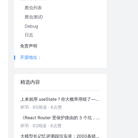
爬虫列表
爬虫测试!
Debug
日志
免责声明
开源地址：
精选内容
上来就用 useState？你大概率用错了——useRef 的三种正确打开方式
烬羽
·
65阅读
·
8点赞
《React Router 受保护路由的 3 个坑，第 2 个 90% 的人都踩过》
烬羽
·
62阅读
·
8点赞
大模型长记忆评测踩坑实录：2000条错位记忆，让我排查了整整3小时