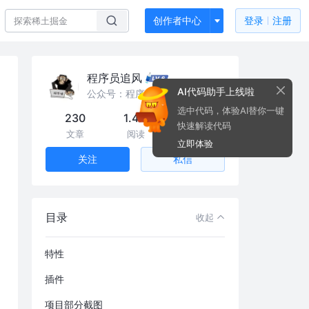
创作者中心
登录
注册
程序员追风
AI代码助手上线啦
公众号：程序员追风
选中代码，体验AI替你一键
230
1.4m
14k
快速解读代码
文章
阅读
粉丝
立即体验
私信
关注
目录
收起
介绍
特性
插件
项目部分截图