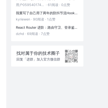
用户05954017446
·
61阅读
·
0点赞
我重写了自己用了两年的防抖节流Hook——发现里面藏着3个隐藏bug
kyriewen
·
90阅读
·
1点赞
React Router 进阶：路由守卫、登录鉴权与状态传递
dzhd
·
69阅读
·
7点赞
找对属于你的技术圈子
回复「进群」加入官方微信群