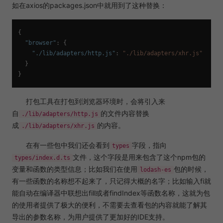
如在axios的packages.json中就用到了这种替换：
{
"browser"
:
{
"./lib/adapters/http.js"
:
"./lib/adapters/xhr.js"
}
}
打包工具在打包到浏览器环境时，会将引入来
自
的文件内容替换
./lib/adapters/http.js
成
的内容。
./lib/adapters/xhr.js
在有一些包中我们还会看到
字段，指向
types
文件，这个字段是用来包含了这个npm包的
types/index.d.ts
变量和函数的类型信息；比如我们在使用
包的时候，
lodash-es
有一些函数的名称想不起来了，只记得大概的名字；比如输入fi就
能自动在编译器中联想出fill或者findIndex等函数名称，这就为包
的使用者提供了极大的便利，不需要去查看包的内容就能了解其
导出的参数名称，为用户提供了更加好的IDE支持。