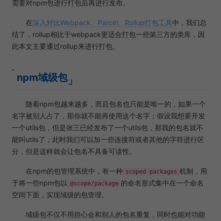
需要对npm包进行打包后再进行发布。
在
深入对比Webpack、Parcel、Rollup打包工具
中，我们总
结了，rollup相比于webpack更适合打包一些第三方的类库，因
此本文主要通过rollup来进行打包。
npm域级包
随着npm包越来越多，而且包名也只能是唯一的，如果一个
名字被别人占了，那你就不能再使用这个名字；假设我想要开发
一个utils包，但是张三已经发布了一个utils包，那我的包名就不
能叫utils了；此时我们可以加一些连接符或者其他的字符进行区
分，但是这样就会让包名不具备可读性。
在npm的包管理系统中，有一种
机制，用
scoped packages
于将一些npm包以
的命名形式集中在一个命名
@scope/package
空间下面，实现域级的包管理。
域级包不仅不用担心会和别人的包名重复，同时也能对功能