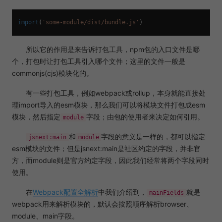
import
(
'some-module/dist/bundle.js'
所以它的作用是来告诉打包工具，npm包的入口文件是哪
个，打包时让打包工具引入哪个文件；这里的文件一般是
commonjs(cjs)模块化的。
有一些打包工具，例如webpack或rollup，本身就能直接处
理import导入的esm模块，那么我们可以将模块文件打包成esm
模块，然后指定
字段；由包的使用者来决定如何引用。
module
和
字段的意义是一样的，都可以指定
jsnext:main
module
esm模块的文件；但是jsnext:main是社区约定的字段，并非官
方，而module则是官方约定字段，因此我们经常将两个字段同时
使用。
在
Webpack配置全解析
中我们介绍到，
就是
mainFields
webpack用来解析模块的，默认会按照顺序解析browser、
module、main字段。