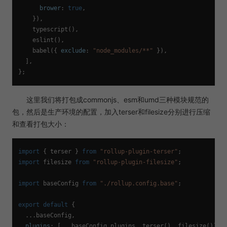
brower
: 
true
,

    }),

typescript
(),

eslint
(),

babel
({ 
exclude
: 
"node_modules/**"
 }),

  ],

这里我们将打包成commonjs、esm和umd三种模块规范的
包，然后是生产环境的配置，加入terser和filesize分别进行压缩
和查看打包大小：
import
 { terser } 
from
"rollup-plugin-terser"
import
 filesize 
from
"rollup-plugin-filesize"
;

import
 baseConfig 
from
"./rollup.config.base"
;

export
default
 {

  ...baseConfig,

plugins
: [...baseConfig.
plugins
, 
terser
(), 
filesize
()],
