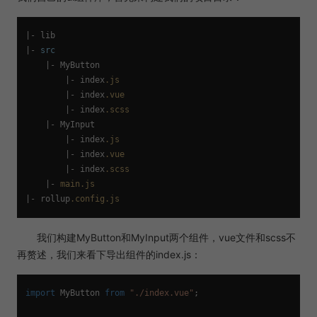
|- lib

|- 
src
    |- MyButton

        |- index
.js
        |- index
.vue
        |- index
.scss
    |- MyInput

        |- index
.js
        |- index
.vue
        |- index
.scss
    |- 
main
.js
|- rollup
.config
.js
我们构建MyButton和MyInput两个组件，vue文件和scss不
再赘述，我们来看下导出组件的index.js：
import
MyButton
from
"./index.vue"
;
