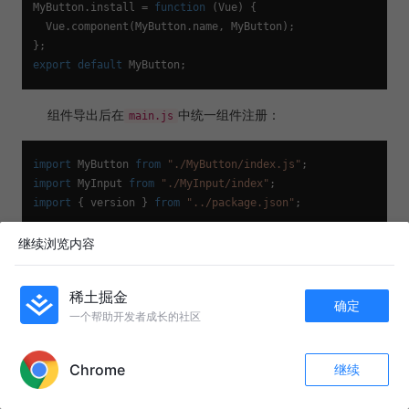
MyButton
.
install
 = 
function
 (
Vue
) {

Vue
.
component
(
MyButton
.
name
, 
MyButton
);

export
default
MyButton
组件导出后在
中统一组件注册：
main.js
import
MyButton
from
"./MyButton/index.js"
import
MyInput
from
"./MyInput/index"
import
 { version } 
from
"../package.json"
;

import
"./MyButton/index.scss"
继续浏览内容
import
"./MyInput/index.scss"
;

稀土掘金
const
 components = [
MyButton
, 
MyInput
];

确定
一个帮助开发者成长的社区
APP内打开
const
 install = 
function
 (
Vue
) {

  components.
forEach
(
(
component
) =>
 {

Chrome
继续
Vue
.
component
(component.
name
, component);

收藏
264
22
  });

关注