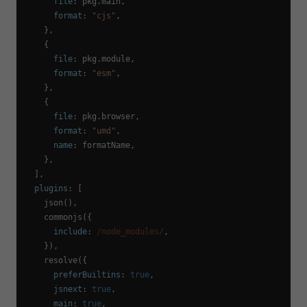
file
: pkg.
main
,

format
: 
"cjs"
,

    },

    {

file
: pkg.
module
,

format
: 
"esm"
,

    },

    {

file
: pkg.
browser
,

format
: 
"umd"
,

name
: formatName,

    },

  ],

plugins
: [

json
(),

commonjs
({

include
: 
/node_modules/
,

    }),

resolve
({

preferBuiltins
: 
true
,

jsnext
: 
true
,

main
: 
true
,
