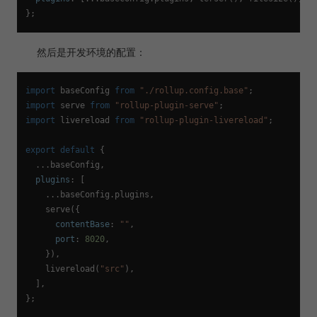
然后是开发环境的配置：
import
 baseConfig 
from
"./rollup.config.base"
import
 serve 
from
"rollup-plugin-serve"
import
 livereload 
from
"rollup-plugin-livereload"
;

export
default
 {

  ...baseConfig,

plugins
: [

    ...baseConfig.
plugins
,

serve
({

contentBase
: 
""
,

port
: 
8020
,

    }),

livereload
(
"src"
),

  ],
