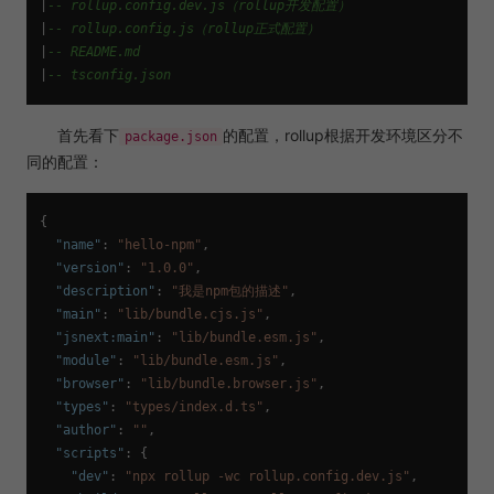
|
-- rollup.config.dev.js（rollup开发配置）
|
-- rollup.config.js（rollup正式配置）
|
-- README.md
|
-- tsconfig.json
首先看下
的配置，rollup根据开发环境区分不
package.json
同的配置：
{
"name"
:
"hello-npm"
,
"version"
:
"1.0.0"
,
"description"
:
"我是npm包的描述"
,
"main"
:
"lib/bundle.cjs.js"
,
"jsnext:main"
:
"lib/bundle.esm.js"
,
"module"
:
"lib/bundle.esm.js"
,
"browser"
:
"lib/bundle.browser.js"
,
"types"
:
"types/index.d.ts"
,
"author"
:
""
,
"scripts"
:
{
"dev"
:
"npx rollup -wc rollup.config.dev.js"
,