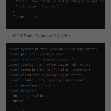
"build"
:
"npx rollup -c rollup.config.js && npm run bu
"build:types"
:
"npx tsc"
,
}
,
"license"
:
"ISC"
}
然后配置rollup的
文件：
base config
import
 typescript 
from
"@rollup/plugin-typescript"
import
 pkg 
from
"./package.json"
import
 json 
from
"rollup-plugin-json"
import
 resolve 
from
"rollup-plugin-node-resolve"
import
 commonjs 
from
"@rollup/plugin-commonjs"
import
 eslint 
from
"@rollup/plugin-eslint"
import
 { babel } 
from
'@rollup/plugin-babel'
const
 formatName = 
"hello"
export
default
 {

input
: 
"./src/index.ts"
,

output
: [

    {
