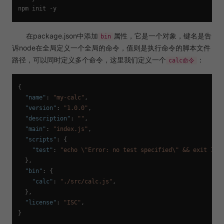
在package.json中添加
属性，它是一个对象，键名是告
bin
诉node在全局定义一个全局的命令，值则是执行命令的脚本文件
路径，可以同时定义多个命令，这里我们定义一个
：
calc命令
{
"name"
:
"my-calc"
,
"version"
:
"1.0.0"
,
"description"
:
""
,
"main"
:
"index.js"
,
"scripts"
:
{
"test"
:
"echo \"Error: no test specified\" && exit 1"
}
,
"bin"
:
{
"calc"
:
"./src/calc.js"
,
}
,
"license"
:
"ISC"
,
}