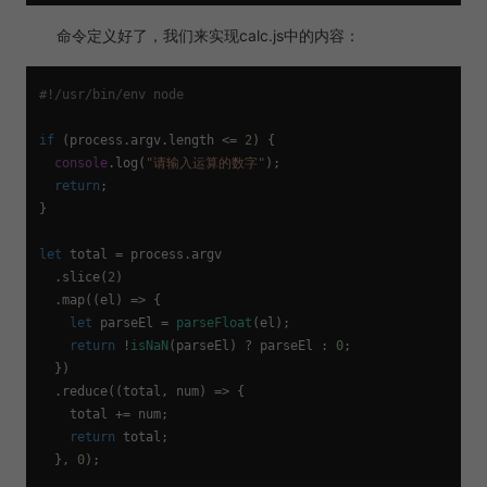
命令定义好了，我们来实现calc.js中的内容：
#!/usr/bin/env node
if
 (process.
argv
.
length
 <= 
2
) {

console
.
log
(
"请输入运算的数字"
);

return
;

}

let
 total = process.
argv
  .
slice
(
2
)

  .
map
(
(
el
) =>
 {

let
 parseEl = 
parseFloat
(el);

return
 !
isNaN
(parseEl) ? parseEl : 
0
;

  })

  .
reduce
(
(
total, num
) =>
 {

    total += num;

return
 total;

  }, 
0
);
