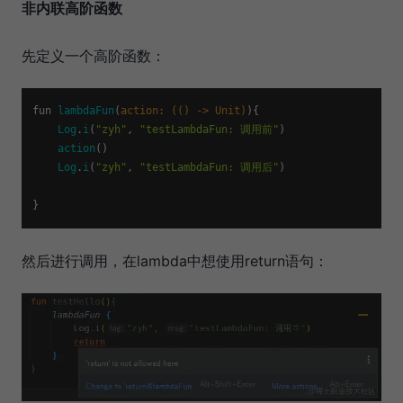
非内联高阶函数
先定义一个高阶函数：
fun 
lambdaFun
(
action: (() -> Unit)
){

Log
.
i
(
"zyh"
, 
"testLambdaFun: 调用前"
)

action
()

Log
.
i
(
"zyh"
, 
"testLambdaFun: 调用后"
)

然后进行调用，在lambda中想使用return语句：