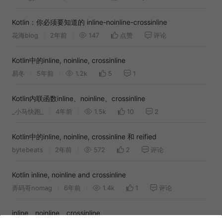
Kotlin：你必须要知道的 inline-noinline-crossinline
花海blog
2年前
147
点赞
评论
Kotlin中的inline, noinline, crossinline
易冬
5年前
1.2k
5
1
Kotlin内联函数inline、noinline、crossinline
_小马快跑_
4年前
1.5k
10
2
Kotlin中的inline, noinline, crossinline 和 reified
bytebeats
2年前
572
2
评论
Kotlin inline, noinline and crossinline
弄码哥nomag
6年前
1.4k
1
评论
inline、noinline、crossinline