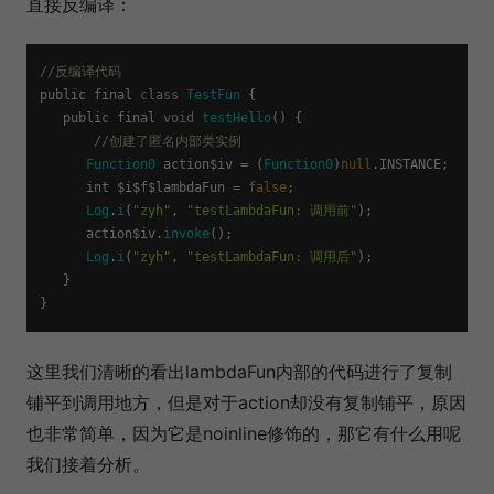
直接反编译：
//反编译代码
public final 
class
TestFun
 {

   public final 
void
testHello
(
) {

//创建了匿名内部类实例
Function0
 action$iv = (
Function0
)
null
.
INSTANCE
;

      int $i$f$lambdaFun = 
false
;

Log
.
i
(
"zyh"
, 
"testLambdaFun: 调用前"
);

      action$iv.
invoke
();

Log
.
i
(
"zyh"
, 
"testLambdaFun: 调用后"
);

   }

这里我们清晰的看出lambdaFun内部的代码进行了复制
铺平到调用地方，但是对于action却没有复制铺平，原因
也非常简单，因为它是noinline修饰的，那它有什么用呢
我们接着分析。