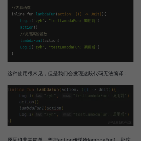
//内联函数
inline fun 
lambdaFun
(
action: (() -> Unit)
){

Log
.
i
(
"zyh"
, 
"testLambdaFun: 调用前"
)

action
()

//调用高阶函数
lambdaFun1
(action)

Log
.
i
(
"zyh"
, 
"testLambdaFun: 调用后"
)

这种使用很常见，但是我们会发现这段代码无法编译：
原因也非常简单，想把action传递给lambdaFun1，那这