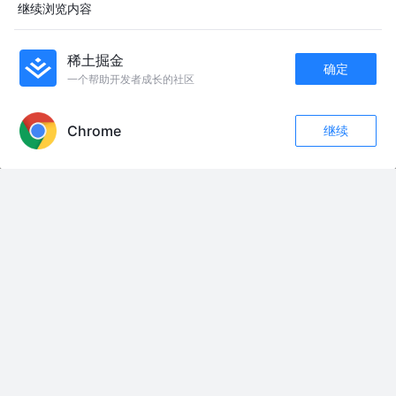
DashingQi
3年前
181
点赞
评论
继续浏览内容
Kotlin高阶函数、扩展函数、内联函数小笔记(inline、
稀土掘金
确定
crossinline、noinline)
xiangcman
6年前
4.2k
16
1
一个帮助开发者成长的社区
APP内打开
Kotlin inline内联函数
Chrome
继续
收藏
48
2
linpopopo
3年前
863
1
评论
关注
inline关键字
阿biang
3年前
284
点赞
评论
Kotlin高阶探索-初始化顺序、inline、crossinline、reified、枚
举、委托、Nothing
zhangxingchao
3年前
247
1
评论
友情链接：
产品生产流程管理
产品采购及采购人一表管理
产研需求及Bug管理
产品信息及供应链管理
产品更新日志
产品更新版本记录
生产计划与排产管理
项目验收走查表
项目制公司CRM系统