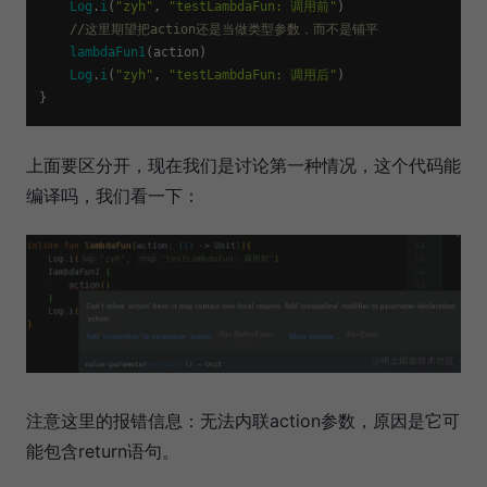
Log
.
i
(
"zyh"
, 
"testLambdaFun: 调用前"
)

//这里期望把action还是当做类型参数，而不是铺平
lambdaFun1
(action)

Log
.
i
(
"zyh"
, 
"testLambdaFun: 调用后"
)

上面要区分开，现在我们是讨论第一种情况，这个代码能
编译吗，我们看一下：
注意这里的报错信息：无法内联action参数，原因是它可
能包含return语句。