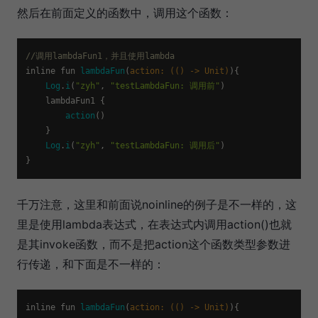
然后在前面定义的函数中，调用这个函数：
//调用lambdaFun1，并且使用lambda
inline fun 
lambdaFun
(
action: (() -> Unit)
){

Log
.
i
(
"zyh"
, 
"testLambdaFun: 调用前"
)

    lambdaFun1 {

action
()

    }

Log
.
i
(
"zyh"
, 
"testLambdaFun: 调用后"
)

千万注意，这里和前面说noinline的例子是不一样的，这
里是使用lambda表达式，在表达式内调用action()也就
是其invoke函数，而不是把action这个函数类型参数进
行传递，和下面是不一样的：
inline fun 
lambdaFun
(
action: (() -> Unit)
){
