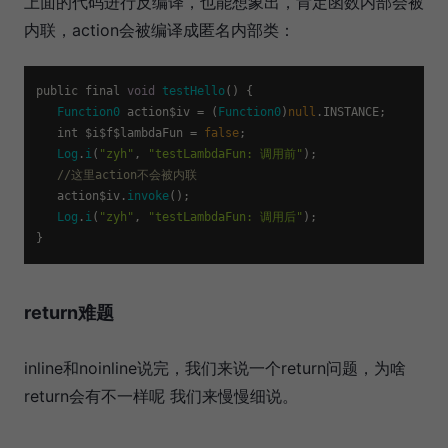
上面的代码进行反编译，也能想象出，肯定函数内部会被
内联，action会被编译成匿名内部类：
public final 
void
testHello
(
) {

Function0
 action$iv = (
Function0
)
null
.
INSTANCE
;

   int $i$f$lambdaFun = 
false
;

Log
.
i
(
"zyh"
, 
"testLambdaFun: 调用前"
);

//这里action不会被内联
   action$iv.
invoke
();

Log
.
i
(
"zyh"
, 
"testLambdaFun: 调用后"
);

return难题
inline和noinline说完，我们来说一个return问题，为啥
return会有不一样呢 我们来慢慢细说。