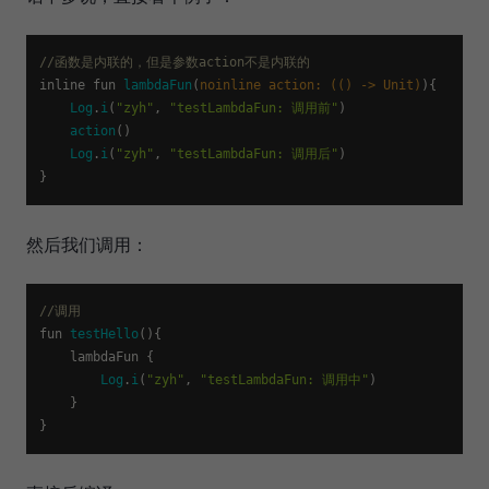
//函数是内联的，但是参数action不是内联的
inline fun 
lambdaFun
(
noinline action: (() -> Unit)
){

Log
.
i
(
"zyh"
, 
"testLambdaFun: 调用前"
)

action
()

Log
.
i
(
"zyh"
, 
"testLambdaFun: 调用后"
)

然后我们调用：
//调用
fun 
testHello
(
){

    lambdaFun {

Log
.
i
(
"zyh"
, 
"testLambdaFun: 调用中"
)

    }
