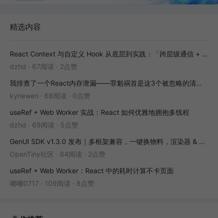
精选内容
React Context 与自定义 Hook 从底层到实践：「跨层级通信 + 副作用封装」全解析
dzhd
·
67阅读
·
2点赞
我排查了一个React内存泄漏——罪魁祸首是这3个被忽略的清理函数
kyriewen
·
68阅读
·
0点赞
useRef + Web Worker 实战：React 如何优雅地拥抱多线程
dzhd
·
69阅读
·
5点赞
GenUI SDK v1.3.0 发布｜多框架兼容，一键换物料，渲染器 & 演练场全面增强！
OpenTiny社区
·
84阅读
·
2点赞
useRef + Web Worker：React 中的耗时计算不卡页面
嘟嘟0717
·
109阅读
·
8点赞