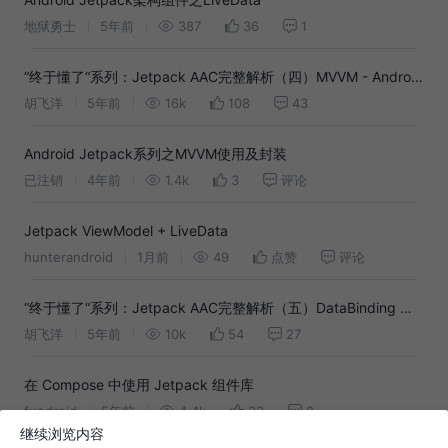
地狱勇士
5年前
387
36
1
“终于懂了“系列：Jetpack AAC完整解析（四）MVVM - Android
架构探索！
胡飞洋
5年前
16k
108
43
Android Jetpack系列之MVVM使用及封装
已注销
4年前
1.4k
3
评论
Jetpack ViewModel + LiveData
hunterandroid
1月前
49
点赞
评论
“终于懂了“系列：Jetpack AAC完整解析（五）DataBinding 重
新认知！
胡飞洋
5年前
10k
54
27
在 Compose 中使用 Jetpack 组件库
fundroid
5年前
4.4k
33
8
继续浏览内容