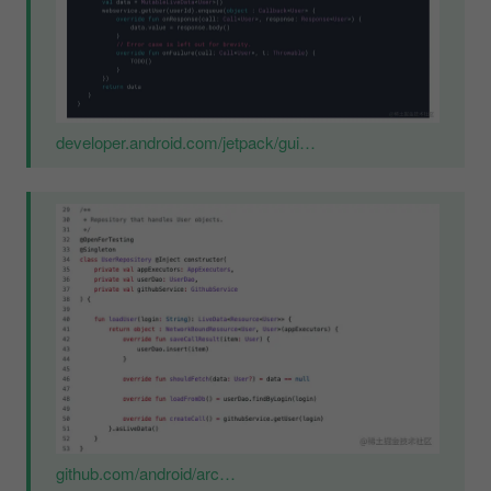
developer.android.com/jetpack/gui…
github.com/android/arc…