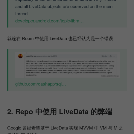
and all LiveData objects are observed on the main
thread.
developer.android.com/topic/libra…
就连在 Room 中使用 LiveData 也已经认为是一个错误
github.com/cashapp/sql…
2. Repo 中使用 LiveData 的弊端
Google 曾经希望基于 LiveData 实现 MVVM 中 VM 与 M 之