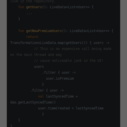
live in the repository.
fun
getUsers
()
: LiveData<List<User>> {

        ...

    }

fun
getNewPremiumUsers
()
: LiveData<List<User>> {

return
TransformationsLiveData.map(getUsers()) { users ->

// This is an expensive call being made 
on the main thread and may
// cause noticeable jank in the UI!
            users

                .filter { user ->

                  user.isPremium

                }

          .filter { user ->

val
 lastSyncedTime = 
dao.getLastSyncedTime()

              user.timeCreated > lastSyncedTime

                }

    }

}
