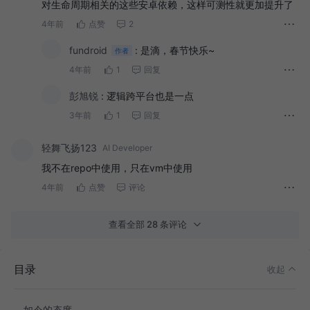
对生命周期相关的这些安卓依赖，这样可测性就更加提升了
4年前
点赞
2
fundroid
:
是滴，春节快乐~
作者
4年前
1
回复
彭旭锐
:
逻辑跨平台也是一点
3年前
1
回复
轻舞飞扬123
AI Developer
我不在repo中使用，只在vm中使用
4年前
点赞
评论
查看全部 28 条评论
前言
目录
收起
1. 为什么有人在 Repository 中使用 LiveData ?
如今的态度