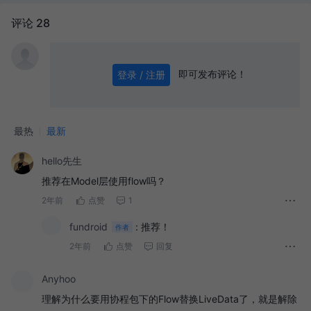
评论 28
即可发布评论！
登录 / 注册
0
/ 1000
发送
最热
最新
hello先生
推荐在Model层使用flow吗？
2年前
点赞
1
fundroid
:
推荐！
作者
2年前
点赞
回复
Anyhoo
理解为什么要用协程包下的Flow替换LiveData了，就是解除