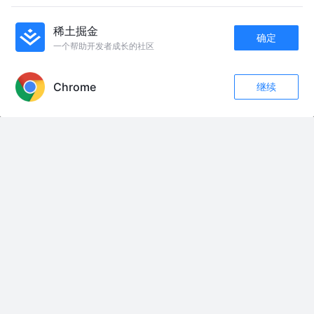
Jetpack MVVM七宗罪 之一 拿Fragment当LifecycleOwner
fundroid
5年前
8.0k
73
13
稀土掘金
确定
一个帮助开发者成长的社区
APP内打开
Jetpack LiveData 的设计理念及改进
业志陈
5年前
4.5k
19
6
Chrome
继续
收藏
60
28
关注
Android Jetpack 之 LiveData - 2
AE860
5年前
401
2
评论
MVVM 架构，ViewModel 和LiveData 第一部分(译)
Dimon喰
8年前
4.2k
33
2
友情链接：
贵州省
第3期(09/24)
入职管理
PM Maps
[意见稿]无锡市公共数据授权运营管理办法（试行）（征求意见稿）
参数总览与举例
20230417 对输入法的观察
李想：终身成长
华宝网格是什么？网格交易的原理是什么？
云南省公共数据管理办法（征求意见稿）起草说明.docx