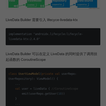
LiveData Builder 需要引入 lifecyce-livedata-ktx
implementation "androidx.lifecycle:lifecycle-
LiveData Builder 可以在定义 LiveData 的同时提供了调用挂
起函数的 CoroutineScope
class
UserViewModel
(
private
val
 userRepo: 
UserRepository): ViewModel() {

    ...

val
 user = liveData { 
//CoroutineScope
        emit(userRepo.getUser(
10
))

    }

    ...
