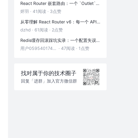
React Router 嵌套路由：一个 `Outlet` 引发的布局思考
烬羽
·
41阅读
·
3点赞
从零理解 React Router v6：每一个 API 都是怎么工作的
dzhd
·
61阅读
·
2点赞
Redis缓存回滚踩坑实录：一个配置失误，让我在凌晨3点丢了3000条数据
用户05954017446
·
47阅读
·
1点赞
找对属于你的技术圈子
回复「进群」加入官方微信群