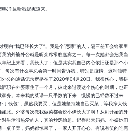
奔跑呢？且听我娓娓道来。
才明白“我已经长大了”。我是个“恋家”的人，隔三差五会给家里
而我的外婆外公就是听众席常驻嘉宾之一。每一次她都会把我当
从年纪上来看，我长大了；但是其实我自己内心依旧还是那个小
”，每次有什么事总会第一时间告诉我，特别是疫情。这种独特
外公的通话记录定格在了2020年04月20日。我很伤心，我拼
我辞职在外婆家住了一个月，彼此来过渡这个伤心的时期，也正
做家务。本来我的菜谱一只手数的下来，慢慢的已经数不过来
补丁钱包”，虽然我要买，但是她坚持她自己买菜，等我挣大钱
确如此。外婆每次教我做菜都会说小伊长大了啊！从刚开始的外
个对生活很热爱的人，真的炒鸡治愈。记得那天妈妈、小姨她们
满一桌子菜，妈妈都惊呆了，一家人开开心心、有说有笑的吃完