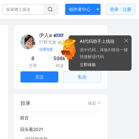
创作者中心
登录
注册
伊人a
AI代码助手上线啦
打野无敌 @王者峡谷
选中代码，体验AI替你一键
优秀作者
快速解读代码
8
598k
3.3k
立即体验
文章
阅读
粉丝
私信
关注
目录
收起
前言
回头看2021
2021前半年