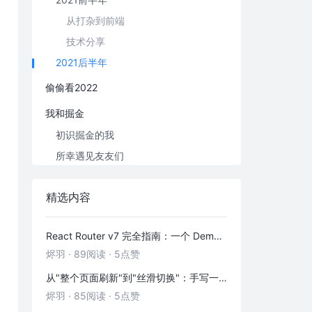
从打杂到前端
技术分享
2021后半年
偷偷看2022
我和掘金
初识掘金的我
所幸遇见友友们
掘金小结
精选内容
掘金足迹
写在最后
React Router v7 完全指南：一个 Demo 吃透前端路由
烬羽
·
89阅读
·
5点赞
从"整个页面刷新"到"丝滑切换"：手写一个 HashRouter 彻底搞懂前端路由
烬羽
·
85阅读
·
5点赞