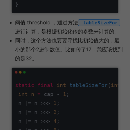
阀值 threshold ，通过⽅法
tableSizeFor
进⾏计算，是根据初始化传的参数来计算的。
同时，这个⽅法也要要寻找⽐初始值⼤的，最
⼩的那个2进制数值。⽐如传了17，我应该找到
的是32。
static
final
int
tableSizeFor
(
int
 ca
int
n
=
 cap - 
1
;

 n |= n >>> 
1
;

 n |= n >>> 
2
;

 n |= n >>> 
4
;
