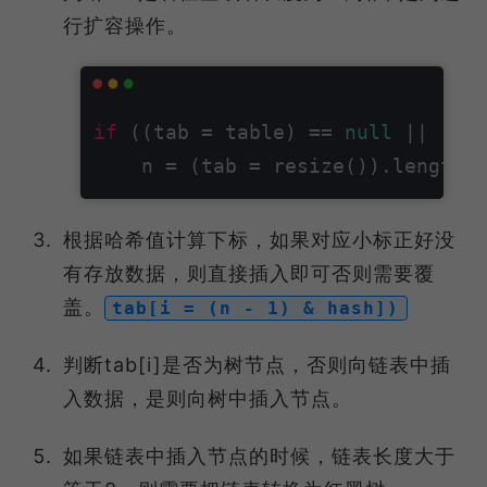
行扩容操作。
if
 ((tab = table) == 
null
 || (n 
根据哈希值计算下标，如果对应小标正好没
有存放数据，则直接插入即可否则需要覆
盖。
tab[i = (n - 1) & hash])
判断tab[i]是否为树节点，否则向链表中插
入数据，是则向树中插入节点。
如果链表中插入节点的时候，链表长度大于