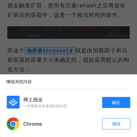
就会触发扩容，把所有元素rehash之后再放在
扩容后的容器中，这是一个相当耗时的操作。
而这个
就是由加载因子和当
临界值threshold
前容器的容量大小来确定的，假如采用默认的构
造方法：
继续浏览内容
临界值（threshold ）= 默认容量
（DEFAULT_INITIAL_CAPACITY） * 默
稀土掘金
确定
一个帮助开发者成长的社区
认扩容因子
APP内打开
（DEFAULT_LOAD_FACTOR）
Chrome
继续
收藏
101
17
关注