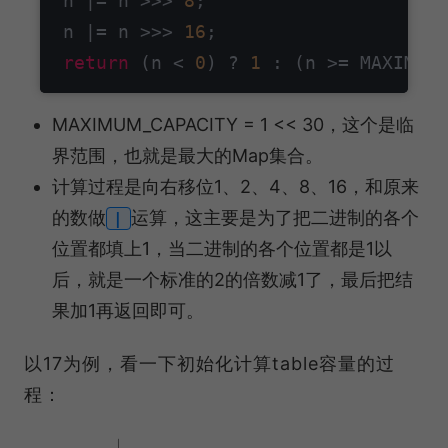
 n |= n >>> 
8
;

 n |= n >>> 
16
;

return
 (n < 
0
) ? 
1
 : (n >= MAXIMUM_
MAXIMUM_CAPACITY = 1 << 30，这个是临
界范围，也就是最⼤的Map集合。
计算过程是向右移位1、2、4、8、16，和原来
的数做
运算，这主要是为了把⼆进制的各个
|
位置都填上1，当⼆进制的各个位置都是1以
后，就是⼀个标准的2的倍数减1了，最后把结
果加1再返回即可。
以17为例，看一下初始化计算table容量的过
程：