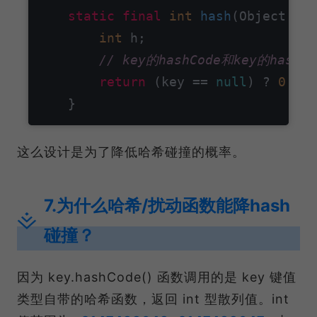
static
final
int
hash
(Object key
int
 h;

// key的hashCode和key的has
return
 (key == 
null
) ? 
0
 : (
这么设计是为了降低哈希碰撞的概率。
7.为什么哈希/扰动函数能降hash
碰撞？
因为 key.hashCode() 函数调用的是 key 键值
类型自带的哈希函数，返回 int 型散列值。int