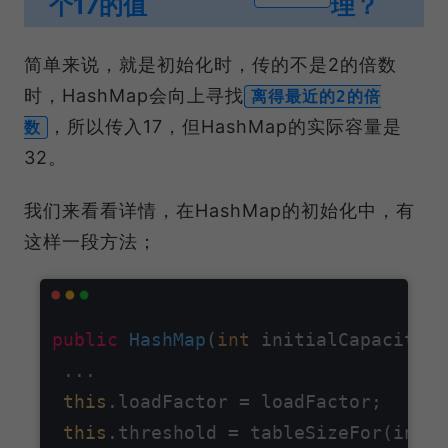
个17的值
理？
简单来说，就是初始化时，传的不是2的倍数
时，HashMap会向上寻找
离得最近的2的倍
，所以传入17，但HashMap的实际容量是
数
32。
我们来看看详情，在HashMap的初始化中，有
这样⼀段⽅法；
public
HashMap
(
int
 initialCapacity, 
 ...

this
.loadFactor = loadFactor;

this
.threshold = tableSizeFor(initi