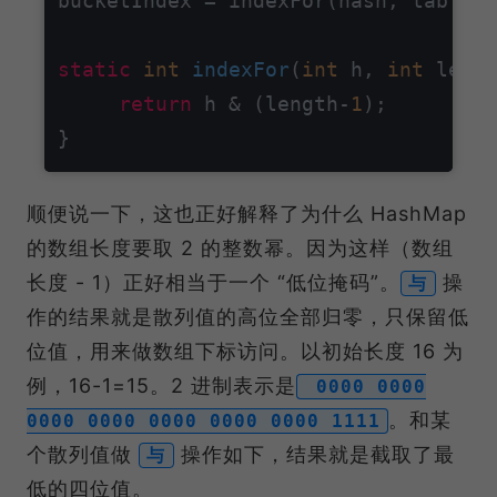
bucketIndex = indexFor(hash, table.l
static
int
indexFor
(
int
 h, 
int
 lengt
return
 h & (length-
1
);

顺便说一下，这也正好解释了为什么 HashMap
的数组长度要取 2 的整数幂。因为这样（数组
长度 - 1）正好相当于一个 “低位掩码”。
操
与
作的结果就是散列值的高位全部归零，只保留低
位值，用来做数组下标访问。以初始长度 16 为
例，16-1=15。2 进制表示是
0000 0000
。和某
0000 0000 0000 0000 0000 1111
个散列值做
操作如下，结果就是截取了最
与
低的四位值。