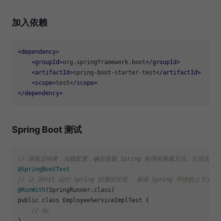
加入依赖
<
dependency
>
<
groupId
>
org.springframework.boot
</
groupId
>
<
artifactId
>
spring-boot-starter-test
</
artifactId
>
<
scope
>
test
</
scope
>
</
dependency
>
Spring Boot 测试
// 获取启动类，加载配置，确定装载 Spring 程序的装载方法，它回去寻找 主配
@SpringBootTest
// 让 JUnit 运行 Spring 的测试环境， 获得 Spring 环境的上下文的
@RunWith
(SpringRunner.class)

public class EmployeeServiceImplTest {

// do 