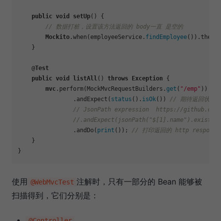
public
void
setUp
() {

// 数据打桩，设置该方法返回的 body一直 是空的
Mockito
.when
(employeeService.
findEmployee
())
.thenR
    }

    @
Test
public
void
listAll
() 
throws
Exception
 {

mvc
.perform
(MockMvcRequestBuilders.
get
(
"/emp"
))

.andExpect
(
status
().
isOk
()) 
// 期待返回状态吗
// JsonPath expression  https://github.com
//.andExpect(jsonPath("$[1].name"
.andDo
(
print
()); 
// 打印返回的 http respons
    }

使用
注解时，只有一部分的 Bean 能够被
@WebMvcTest
扫描得到，它们分别是：
@Controller