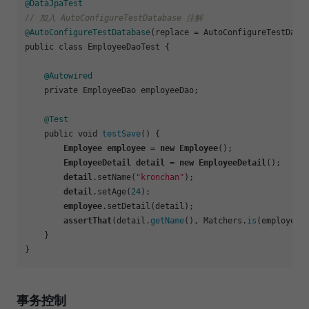
@DataJpaTest
// 加入 AutoConfigureTestDatabase 注解
@AutoConfigureTestDatabase
(replace = AutoConfigureTestDatab
public class EmployeeDaoTest {

@Autowired
    private EmployeeDao employeeDao;

@Test
    public void 
testSave
() {

Employee
employee
 = 
new
Employee
();

EmployeeDetail
detail
 = 
new
EmployeeDetail
();

detail
.setName
(
"kronchan"
);

detail
.setAge
(
24
);

employee
.setDetail
(detail);

assertThat
(detail.
getName
(), Matchers.
is
(employeeD
    }

事务控制