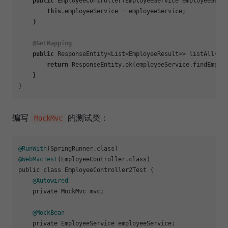
public
 EmployeeController(EmployeeService employeeServi
this
.employeeService = employeeService;

    }

@GetMapping
public
 ResponseEntity<List<EmployeeResult>> listAll() {
return
 ResponseEntity.ok(employeeService.findEmploy
    }

编写
的测试类：
MockMvc
@RunWith
@WebMvcTest
(EmployeeController.class)

public class EmployeeController2Test {

@Autowired
    private MockMvc mvc;

@MockBean
    private EmployeeService employeeService;
