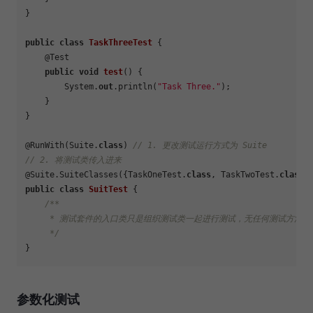
}

public
class
TaskThreeTest
 {

    @Test

public
void
test
()
 {

        System.
out
.println(
"Task Three."
);

    }

}

@RunWith(Suite.
class
) 
// 1. 更改测试运行方式为 Suite
// 2. 将测试类传入进来
@Suite.SuiteClasses({TaskOneTest.
class
, TaskTwoTest.
class
,
public
class
SuitTest
 {

/**

     * 测试套件的入口类只是组织测试类一起进行测试，无任何测试方法，

     */
参数化测试