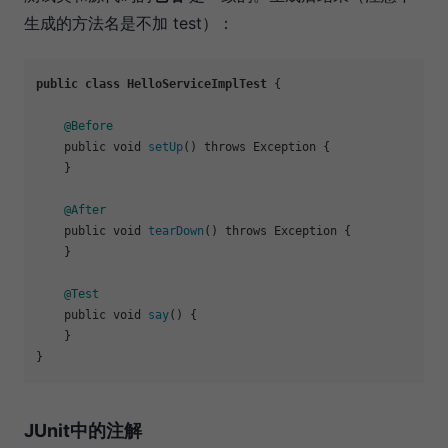
生成的方法名是不加 test）：
public
class
HelloServiceImplTest
 {

@Before
    public void 
setUp
() throws Exception {

    }

@After
    public void 
tearDown
() throws Exception {

    }

@Test
    public void 
say
() {

    }

JUnit中的注解