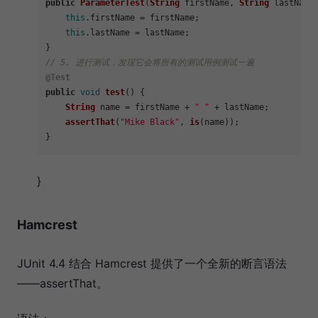
public
ParameterTest
(
String
 firstName, 
String
 lastName)
this
.
firstName
 = firstName;

this
.
lastName
 = lastName;

// 5. 进行测试，发现它会将所有的测试用例测试一遍
@Test
public
void
test
(
) {

String
 name = firstName + 
" "
 + lastName;

assertThat
(
"Mike Black"
, 
is
(name));

}
Hamcrest
JUnit 4.4 结合 Hamcrest 提供了一个全新的断言语法
——assertThat。