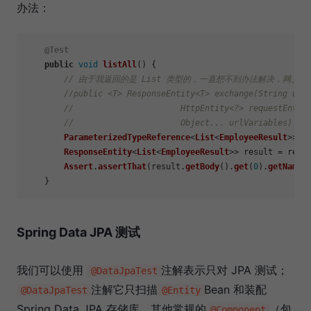
办法：
@Test
public
void
listAll
(
) {

// 由于我返回的是 List 类型的，一直想不到办法解决，网上给出
//public <T> ResponseEntity<T> exchange(String url
//			HttpEntity<?> requestEn
//			Object... urlVariables) 
ParameterizedTypeReference
<
List
<
EmployeeResult
>> 
t
ResponseEntity
<
List
<
EmployeeResult
>> result = rest
Assert
.
assertThat
(result.
getBody
().
get
(
0
).
getName
(
Spring Data JPA 测试
我们可以使用
注解表示只对 JPA 测试；
@DataJpaTest
注解它只扫描
Bean 和装配
@DataJpaTest
@Entity
Spring Data JPA 存储库，其他常规的
（包
@Component