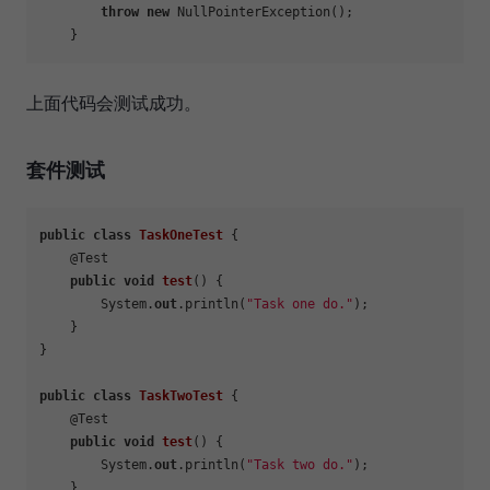
throw
new
 NullPointerException();

上面代码会测试成功。
套件测试
public
class
TaskOneTest
 {

    @Test

public
void
test
()
 {

        System.
out
.println(
"Task one do."
);

    }

}

public
class
TaskTwoTest
 {

    @Test

public
void
test
()
 {

        System.
out
.println(
"Task two do."
);

    }
