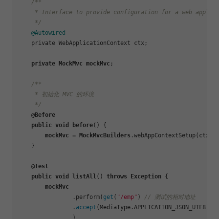
/**

     * Interface to provide configuration for a web applica
     */
@Autowired
    private WebApplicationContext ctx;

private
MockMvc
mockMvc
;

/**

     * 初始化 MVC 的环境

     */
    @
Before
public
void
before
() {

mockMvc
 = 
MockMvcBuilders
.webAppContextSetup
(ctx)
.
    }

    @
Test
public
void
listAll
() 
throws
Exception
 {

mockMvc
.perform
(
get
(
"/emp"
) 
// 测试的相对地址
                .
accept
(MediaType.APPLICATION_JSON_UTF8) 
/
                )
