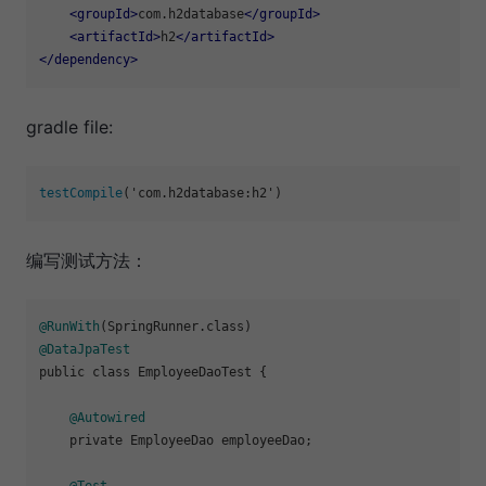
<
groupId
>
com.h2database
</
groupId
>
<
artifactId
>
h2
</
artifactId
>
</
dependency
>
gradle file:
testCompile
编写测试方法：
@RunWith
@DataJpaTest
public class EmployeeDaoTest {

@Autowired
    private EmployeeDao employeeDao;

@Test