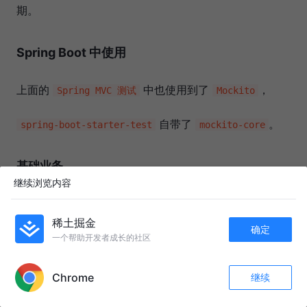
期。
Spring Boot 中使用
上面的
中也使用到了
，
Spring MVC 测试
Mockito
自带了
。
spring-boot-starter-test
mockito-core
基础业务
继续浏览内容
@Entity
@Data
稀土掘金
确定
@NoArgsConstructor
一个帮助开发者成长的社区
public class User implements Serializable {

APP内打开
@Id
Chrome
继续
@GeneratedValue
(strategy = GenerationType.IDENTITY)

点赞
评论
收藏
    private Long id;

关注