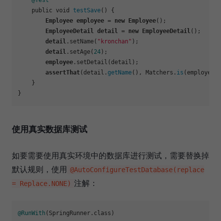
    public void 
testSave
() {

Employee
employee
 = 
new
Employee
();

EmployeeDetail
detail
 = 
new
EmployeeDetail
();

detail
.setName
(
"kronchan"
);

detail
.setAge
(
24
);

employee
.setDetail
(detail);

assertThat
(detail.
getName
(), Matchers.
is
(employeeD
    }

使用真实数据库测试
如要需要使用真实环境中的数据库进行测试，需要替换掉
默认规则，使用
@AutoConfigureTestDatabase(replace
注解：
= Replace.NONE)
@RunWith