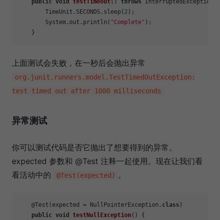
public
void
testTimeout
()
throws
 InterruptedException {
        TimeUnit.SECONDS.sleep(
2
);

        System.out.println(
"Complete"
);

上面测试会失败，在一秒后会抛出异常
org.junit.runners.model.TestTimedOutException:
test timed out after 1000 milliseconds
异常测试
你可以测试代码是否它抛出了想要得到的异常。
expected 参数和 @Test 注释一起使用。现在让我们看
看活动中的
。
@Test(expected)
    @Test(expected = NullPointerException.
class
)

public
void
testNullException
()
 {
