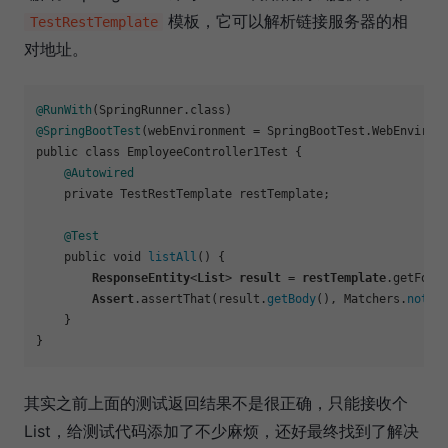
模板，它可以解析链接服务器的相
TestRestTemplate
对地址。
@RunWith
@SpringBootTest
(webEnvironment = SpringBootTest.WebEnvironm
public class EmployeeController1Test {

@Autowired
    private TestRestTemplate restTemplate;

@Test
    public void 
listAll
() {

ResponseEntity
<
List
> 
result
 = 
restTemplate
.getForE
Assert
.assertThat
(result.
getBody
(), Matchers.
notNu
    }

其实之前上面的测试返回结果不是很正确，只能接收个
List，给测试代码添加了不少麻烦，还好最终找到了解决