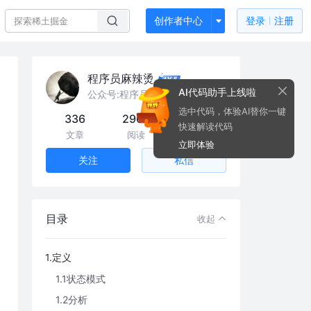
创作者中心
登录
注册
程序员麻辣烫
AI代码助手上线啦
公众号:程序员麻辣烫
选中代码，体验AI替你一键
336
296k
202
快速解读代码
文章
阅读
粉丝
立即体验
私信
关注
目录
收起
1.定义
1.1状态模式
1.2分析