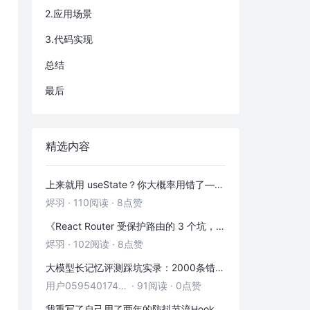
2.应用场景
3.代码实现
总结
最后
精选内容
上来就用 useState？你大概率用错了——useRef 的三种正确打开方式
烬羽
·
110阅读
·
8点赞
《React Router 受保护路由的 3 个坑，第 2 个 90% 的人都踩过》
烬羽
·
102阅读
·
8点赞
大模型长记忆评测踩坑实录：2000条错位记忆，让我排查了整整3小时
用户05954017446
·
91阅读
·
0点赞
我重写了自己用了两年的防抖节流Hook——发现里面藏着3个隐藏bug