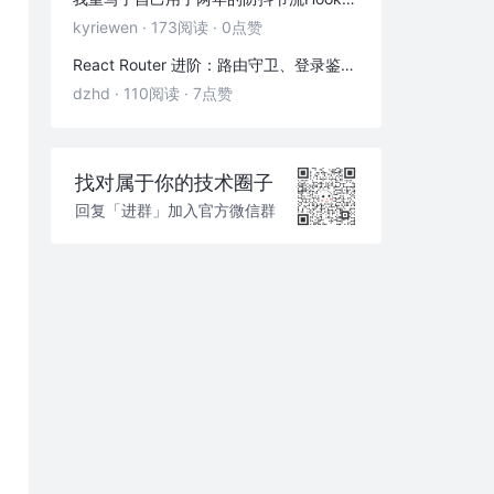
kyriewen
·
173阅读
·
0点赞
React Router 进阶：路由守卫、登录鉴权与状态传递
dzhd
·
110阅读
·
7点赞
找对属于你的技术圈子
回复「进群」加入官方微信群