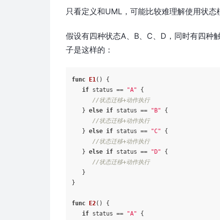
只看定义和UML，可能比较难理解使用状态
假设有四种状态A、B、C、D，同时有四种触
子是这样的：
func
E1
()
 {

if
 status == 
"A"
 {

//状态迁移+动作执行
   } 
else
if
 status == 
"B"
 {

//状态迁移+动作执行
   } 
else
if
 status == 
"C"
 {

//状态迁移+动作执行
   } 
else
if
 status == 
"D"
 {

//状态迁移+动作执行
   }

}

func
E2
()
 {

if
 status == 
"A"
 {
