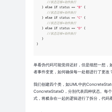
//状态迁移+动作执行
   } 
else
if
 status == 
"B"
 {

//状态迁移+动作执行
   } 
else
if
 status == 
"C"
 {

//状态迁移+动作执行
   } 
else
if
 status == 
"D"
 {

//状态迁移+动作执行
   }

}

单看伪代码可能觉得还好，但是细想一想，
者事件变更，如何确保每一处都进行了更改
我们创建四个类，如UML中的ConcreteStateA、
ConcreteStateD，分别代表四种状态
式，将糅杂在一起的逻辑进行了拆分，代码