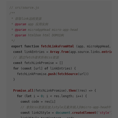
// src/source.js
/**

 * 获取link远程资源

 * 
@param
 app 应用实例

 * 
@param
 microAppHead micro-app-head

 * 
@param
 htmlDom html DOM结构

 */
export
function
fetchLinksFromHtml
 (app, microAppHead, htm
const
 linkEntries = 
Array
.
from
(app.
source
.
links
.
entries
()
// 通过fetch请求所有css资源
const
 fetchLinkPromise = []

for
 (
const
 [url] 
of
 linkEntries) {

    fetchLinkPromise.
push
(
fetchSource
(url))

  }

Promise
.
all
(fetchLinkPromise).
then
(
(
res
) =>
 {

for
 (
let
 i = 
0
; i < res.
length
; i++) {

const
 code = res[i]

// 拿到css资源后放入style元素并插入到micro-app-head中
const
 link2Style = 
document
.
createElement
(
'style'
)
