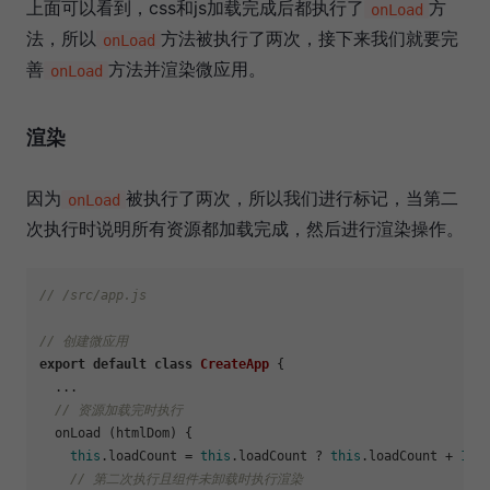
上面可以看到，css和js加载完成后都执行了
方
onLoad
法，所以
方法被执行了两次，接下来我们就要完
onLoad
善
方法并渲染微应用。
onLoad
渲染
因为
被执行了两次，所以我们进行标记，当第二
onLoad
次执行时说明所有资源都加载完成，然后进行渲染操作。
// /src/app.js
// 创建微应用
export
default
class
CreateApp
 {

  ...

// 资源加载完时执行
  onLoad (htmlDom) {

this
.
loadCount
 = 
this
.
loadCount
 ? 
this
.
loadCount
 + 
1
 :
// 第二次执行且组件未卸载时执行渲染