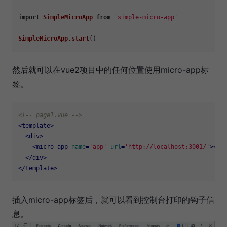
import
SimpleMicroApp
from
'simple-micro-app'
SimpleMicroApp
.
start
然后就可以在vue2项目中的任何位置使用micro-app标
签。
<!-- page1.vue -->
<
template
>
<
div
>
<
micro-app
name
=
'app'
url
=
'http://localhost:3001/'
>
</
m
</
div
>
</
template
>
插入micro-app标签后，就可以看到控制台打印的钩子信
息。