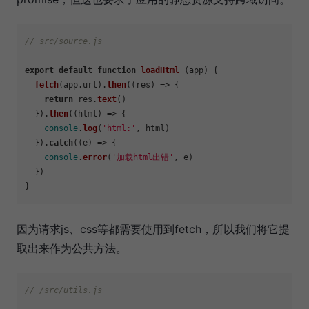
// src/source.js
export
default
function
loadHtml
 (app) {

fetch
(app.
url
).
then
(
(
res
) =>
 {

return
 res.
text
()

  }).
then
(
(
html
) =>
 {

console
.
log
(
'html:'
, html)

  }).
catch
(
(
e
) =>
 {

console
.
error
(
'加载html出错'
, e)

  })

因为请求js、css等都需要使用到fetch，所以我们将它提
取出来作为公共方法。
// /src/utils.js