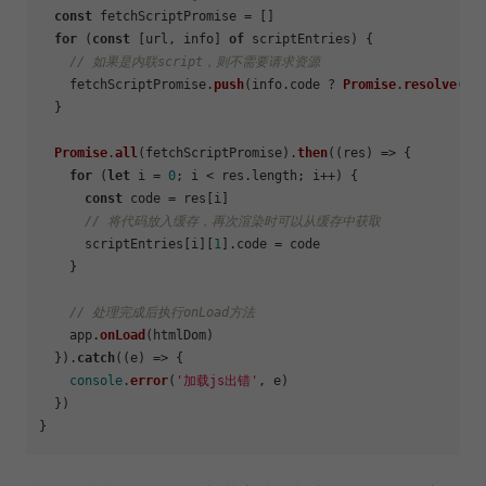
const
 fetchScriptPromise = []

for
 (
const
 [url, info] 
of
 scriptEntries) {

// 如果是内联script，则不需要请求资源
    fetchScriptPromise.
push
(info.
code
 ? 
Promise
.
resolve
(in
  }

Promise
.
all
(fetchScriptPromise).
then
(
(
res
) =>
 {

for
 (
let
 i = 
0
; i < res.
length
; i++) {

const
 code = res[i]

// 将代码放入缓存，再次渲染时可以从缓存中获取
      scriptEntries[i][
1
].
code
 = code

    }

// 处理完成后执行onLoad方法
    app.
onLoad
(htmlDom)

  }).
catch
(
(
e
) =>
 {

console
.
error
(
'加载js出错'
, e)

  })
