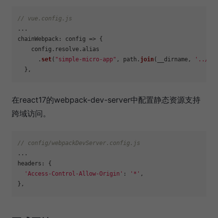
// vue.config.js
chainWebpack
: 
config
 =>
 {

    config.
resolve
.
alias
      .
set
(
"simple-micro-app"
, path.
join
(__dirname, 
'../..
在react17的webpack-dev-server中配置静态资源支持
跨域访问。
// config/webpackDevServer.config.js
headers
: {

'Access-Control-Allow-Origin'
: 
'*'
,
