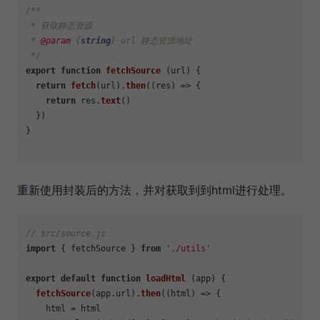
/**

 * 获取静态资源

 * 
@param
 {
string
} url 静态资源地址

 */
export
function
fetchSource
 (url) {

return
fetch
(url).
then
(
(
res
) =>
 {

return
 res.
text
()

  })

}

重新使用封装后的方法，并对获取到到html进行处理。
// src/source.js
import
 { fetchSource } 
from
'./utils'
export
default
function
loadHtml
 (app) {

fetchSource
(app.
url
).
then
(
(
html
) =>
 {

    html = html
