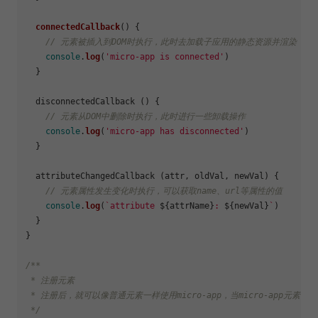
connectedCallback
(
) {

// 元素被插入到DOM时执行，此时去加载子应用的静态资源并渲染
console
.
log
(
'micro-app is connected'
)

  }

  disconnectedCallback () {

// 元素从DOM中删除时执行，此时进行一些卸载操作
console
.
log
(
'micro-app has disconnected'
)

  }

  attributeChangedCallback (attr, oldVal, newVal) {

// 元素属性发生变化时执行，可以获取name、url等属性的值
console
.
log
(
`attribute 
${attrName}
: 
${newVal}
`
)

  }

}

/**

 * 注册元素

 * 注册后，就可以像普通元素一样使用micro-app，当micro-app元素
 */