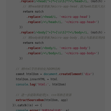
      .
replace
(
/<head[^>]*>[\s\S]*?<\/head>/i
, 
(
match
) =>
 {
// 将head标签替换为micro-app-head，因为web页面只允许有
return
 match

          .
replace
(
/<head/i
, 
'<micro-app-head'
)

          .
replace
(
/<\/head>/i
, 
'</micro-app-head>'
)

      })

      .
replace
(
/<body[^>]*>[\s\S]*?<\/body>/i
, 
(
match
) =>
 {
// 将body标签替换为micro-app-body，防止与基座应用的b
return
 match

          .
replace
(
/<body/i
, 
'<micro-app-body'
)

          .
replace
(
/<\/body>/i
, 
'</micro-app-body>'
)

      })

// 将html字符串转化为DOM结构
const
 htmlDom = 
document
.
createElement
(
'div'
)

    htmlDom.
innerHTML
 = html

console
.
log
(
'html:'
, htmlDom)

// 进一步提取和处理js、css等静态资源
extractSourceDom
(htmlDom, app)

  }).
catch
(
(
e
) =>
 {

console
.
error
(
'加载html出错'
, e)
