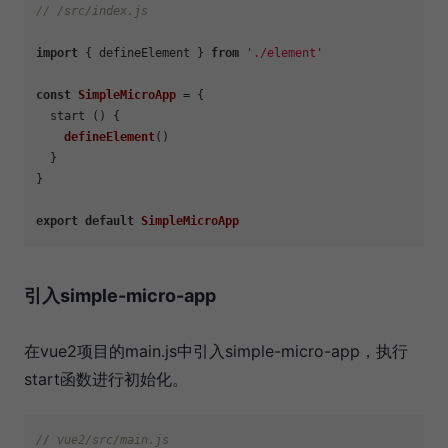
// /src/index.js
import
 { defineElement } 
from
'./element'
const
SimpleMicroApp
 = {

  start () {

defineElement
()

  }

}

export
default
SimpleMicroApp
引入simple-micro-app
在vue2项目的main.js中引入simple-micro-app，执行
start函数进行初始化。
// vue2/src/main.js