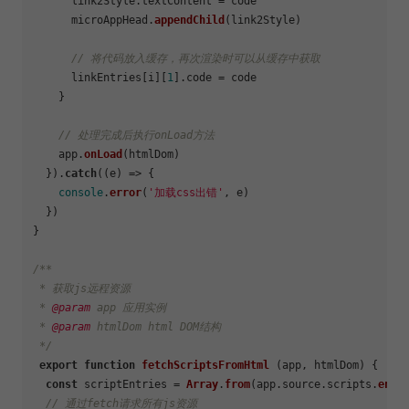
      link2Style.
textContent
 = code

      microAppHead.
appendChild
(link2Style)

// 将代码放入缓存，再次渲染时可以从缓存中获取
      linkEntries[i][
1
].
code
 = code

    }

// 处理完成后执行onLoad方法
    app.
onLoad
(htmlDom)

  }).
catch
(
(
e
) =>
 {

console
.
error
(
'加载css出错'
, e)

  })

}

/**

 * 获取js远程资源

 * 
@param
 app 应用实例

 * 
@param
 htmlDom html DOM结构

 */
export
function
fetchScriptsFromHtml
 (app, htmlDom) {

const
 scriptEntries = 
Array
.
from
(app.
source
.
scripts
.
entr
// 通过fetch请求所有js资源