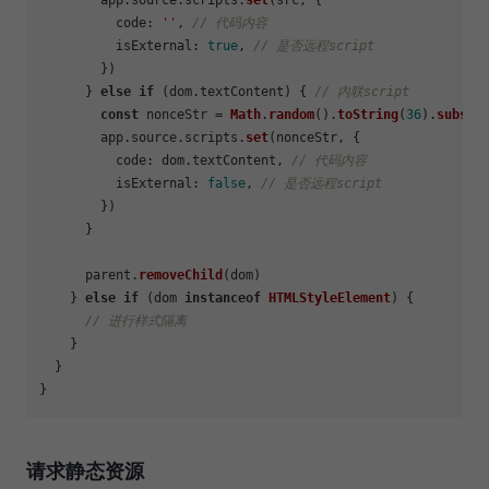
        app.
source
.
scripts
.
set
(src, {

code
: 
''
, 
// 代码内容
isExternal
: 
true
, 
// 是否远程script
        })

      } 
else
if
 (dom.
textContent
) { 
// 内联script
const
 nonceStr = 
Math
.
random
().
toString
(
36
).
substr
        app.
source
.
scripts
.
set
(nonceStr, {

code
: dom.
textContent
, 
// 代码内容
isExternal
: 
false
, 
// 是否远程script
        })

      }

      parent.
removeChild
(dom)

    } 
else
if
 (dom 
instanceof
HTMLStyleElement
) {

// 进行样式隔离
    }

  }

请求静态资源