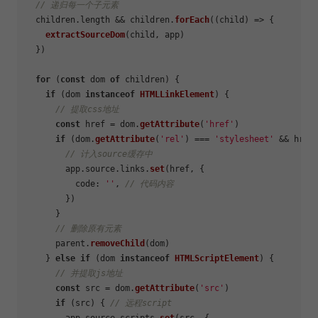
// 递归每一个子元素
  children.
length
 && children.
forEach
(
(
child
) =>
 {

extractSourceDom
(child, app)

  })

for
 (
const
 dom 
of
 children) {

if
 (dom 
instanceof
HTMLLinkElement
) {

// 提取css地址
const
 href = dom.
getAttribute
(
'href'
)

if
 (dom.
getAttribute
(
'rel'
) === 
'stylesheet'
 && href)
// 计入source缓存中
        app.
source
.
links
.
set
(href, {

code
: 
''
, 
// 代码内容
        })

      }

// 删除原有元素
      parent.
removeChild
(dom)

    } 
else
if
 (dom 
instanceof
HTMLScriptElement
) {

// 并提取js地址
const
 src = dom.
getAttribute
(
'src'
)

if
 (src) { 
// 远程script