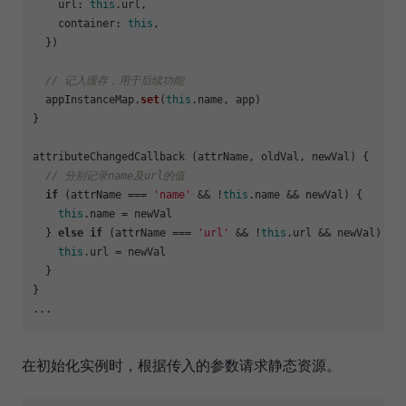
url
: 
this
.
url
,

container
: 
this
,

  })

// 记入缓存，用于后续功能
  appInstanceMap.
set
(
this
.
name
, app)

}

attributeChangedCallback (attrName, oldVal, newVal) {

// 分别记录name及url的值
if
 (attrName === 
'name'
 && !
this
.
name
 && newVal) {

this
.
name
 = newVal

  } 
else
if
 (attrName === 
'url'
 && !
this
.
url
 && newVal) {

this
.
url
 = newVal

  }

}

在初始化实例时，根据传入的参数请求静态资源。