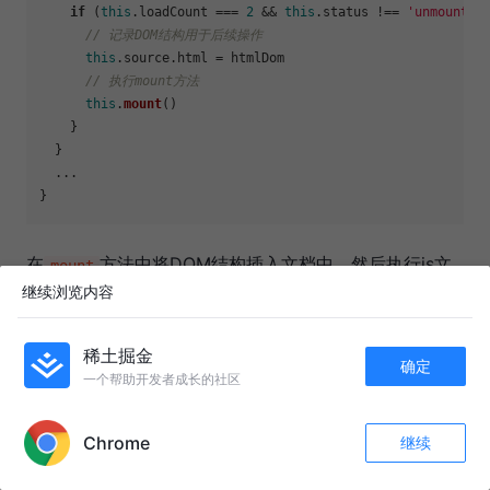
if
 (
this
.
loadCount
 === 
2
 && 
this
.
status
 !== 
'unmount'
) 
// 记录DOM结构用于后续操作
this
.
source
.
html
 = htmlDom

// 执行mount方法
this
.
mount
()

    }

  }

  ...

在
方法中将DOM结构插入文档中，然后执行js文
mount
继续浏览内容
件进行渲染操作，此时微应用即可完成基本的渲染。
稀土掘金
// /src/app.js
确定
一个帮助开发者成长的社区
APP内打开
// 创建微应用
export
default
class
CreateApp
 {

Chrome
继续
  ...

收藏
45
8
关注
/**
