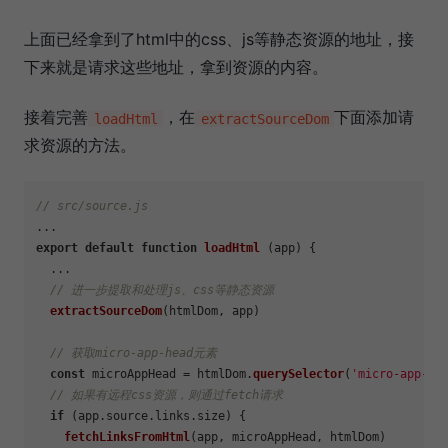
上面已经拿到了html中的css、js等静态资源的地址，接
下来就是请求这些地址，拿到资源的内容。
接着完善
，在
下面添加请
loadHtml
extractSourceDom
求资源的方法。
// src/source.js
export
default
function
loadHtml
 (app) {

  ...

// 进一步提取和处理js、css等静态资源
extractSourceDom
(htmlDom, app)

// 获取micro-app-head元素
const
 microAppHead = htmlDom.
querySelector
(
'micro-app-he
// 如果有远程css资源，则通过fetch请求
if
 (app.
source
.
links
.
size
) {

fetchLinksFromHtml
(app, microAppHead, htmlDom)
