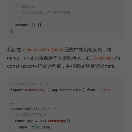
/**

   * 卸载应用

   * 执行关闭沙箱，清空缓存等操作

   */
  unmount () {}

我们在
函数中初始化实例，将
connectedCallback
name、url及元素自身作为参数传入，在
的
CreateApp
constructor中记录这些值，并根据url地址请求html。
// /src/element.js
import
CreateApp
, { appInstanceMap } 
from
'./app'
...

connectedCallback () {

// 创建微应用实例
const
 app = 
new
CreateApp
({

name
: 
this
.
name
,
