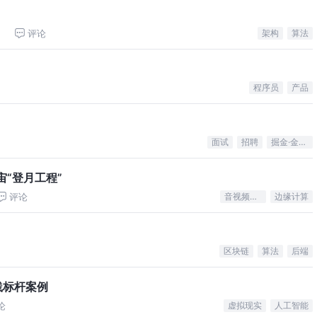
评论
架构
算法
程序员
产品
面试
招聘
掘金·金石计划
宙“登月工程”
评论
音视频开发
边缘计算
区块链
算法
后端
践标杆案例
论
虚拟现实
人工智能