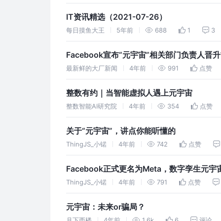
IT资讯精选（2021-07-26）
每日摸鱼大王
5年前
688
1
3
Facebook宣布“元宇宙”相关部门负责人晋
最新鲜的大厂新闻
4年前
991
点赞
整数有约｜当智能虚拟人遇上元宇宙
整数智能AI研究院
4年前
354
点赞
关于“元宇宙”，讲点你能听懂的
ThingJS_小锘
4年前
742
点赞
Facebook正式更名为Meta，数字孪生元
ThingJS_小锘
4年前
791
点赞
元宇宙：未来or骗局？
月下西楼
4年前
1.6k
6
评论