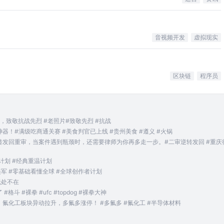
音视频开发
虚拟现实
区块链
程序员
，致敬抗战先烈 #老照片#致敬先烈 #抗战
！#满级吃商通关赛 #美食判官已上线 #贵州美食 #遵义 #火锅
转发回重审，当案件遇到瓶颈时，还需要律师为你再多走一步。#二审逆转发回 #重庆
计划 #经典重温计划
 #零基础看懂全球 #全球创作者计划
无处不在
#裸拳 #ufc #topdog #裸拳大神
氟化工板块异动拉升，多氟多涨停！ #多氟多 #氟化工 #半导体材料