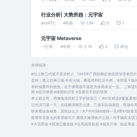
行业分析| 大势所趋：元宇宙
anyRTC
4年前
1.6k
5
1
元宇宙 Metaverse
一行舟
4年前
2.7k
3
评论
友情链接：
#往上数三代谁不是农村人
1945年广西桂柳反攻战役珍贵老照片
贵州｜遵义封神三锅 牛杂火锅，番茄鸡和红豆牛肉，全部是干饭神器
有时候案件的胜负，在于律师愿不愿意为你再多走一步。 二审逆
师 #四川律师 #律师的日常 #普通话不好的张律
李士群之死：周佛海借冈村之手铲除异己！ #抖音精选#重返暑假
汉光演习第一天，先练赖清德怎么逃，三波车队搞迷惑，现场有美军
快来看这条鳝鱼，居然这么大！#户外钓鳝#难得一见#野钓惊喜
曾替哥哥复仇的草原狼可汗 遭遇灾难滑铁卢之战！对手确实太强了 #格斗 
#大话西游 #西游记爆改版 #古风搞笑短剧 #搞笑片场
临近尾盘，