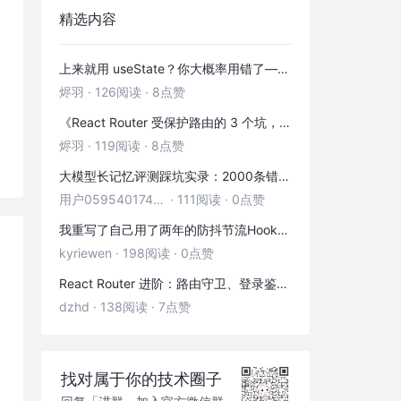
精选内容
上来就用 useState？你大概率用错了——useRef 的三种正确打开方式
烬羽
·
126阅读
·
8点赞
《React Router 受保护路由的 3 个坑，第 2 个 90% 的人都踩过》
烬羽
·
119阅读
·
8点赞
大模型长记忆评测踩坑实录：2000条错位记忆，让我排查了整整3小时
用户05954017446
·
111阅读
·
0点赞
我重写了自己用了两年的防抖节流Hook——发现里面藏着3个隐藏bug
kyriewen
·
198阅读
·
0点赞
React Router 进阶：路由守卫、登录鉴权与状态传递
dzhd
·
138阅读
·
7点赞
找对属于你的技术圈子