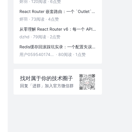
烬羽
·
120阅读
·
6点赞
React Router 嵌套路由：一个 `Outlet` 引发的布局思考
烬羽
·
73阅读
·
4点赞
从零理解 React Router v6：每一个 API 都是怎么工作的
dzhd
·
79阅读
·
2点赞
Redis缓存回滚踩坑实录：一个配置失误，让我在凌晨3点丢了3000条数据
用户05954017446
·
80阅读
·
1点赞
找对属于你的技术圈子
回复「进群」加入官方微信群