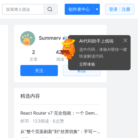
创作者中心
登录
注册
Summerv
AI代码助手上线啦
选中代码，体验AI替你一键
2
422
0
快速解读代码
文章
阅读
粉丝
立即体验
私信
关注
精选内容
React Router v7 完全指南：一个 Demo 吃透前端路由
烬羽
·
133阅读
·
6点赞
从"整个页面刷新"到"丝滑切换"：手写一个 HashRouter 彻底搞懂前端路由