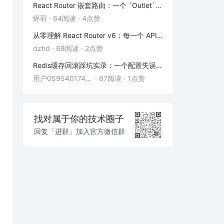
React Router 嵌套路由：一个 `Outlet` 引发的布局思考
烬羽
·
64阅读
·
4点赞
从零理解 React Router v6：每一个 API 都是怎么工作的
dzhd
·
68阅读
·
2点赞
Redis缓存回滚踩坑实录：一个配置失误，让我在凌晨3点丢了3000条数据
用户05954017446
·
67阅读
·
1点赞
找对属于你的技术圈子
回复「进群」加入官方微信群