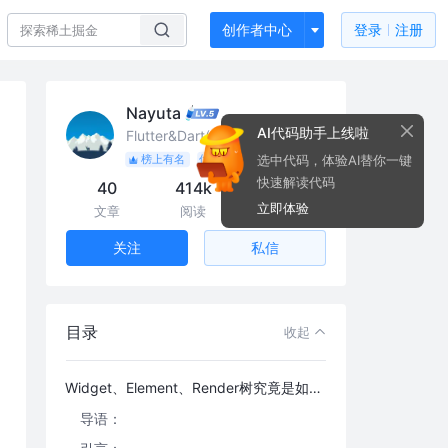
创作者中心
登录
注册
Nayuta
AI代码助手上线啦
Flutter&Dart(GDE) 谷歌开发者专家
选中代码，体验AI替你一键
榜上有名
优秀作者
快速解读代码
40
414k
3.1k
立即体验
文章
阅读
粉丝
私信
关注
目录
收起
Widget、Element、Render树究竟是如何形成的？
导语：