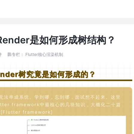
t、Render是如何形成树结构？
钟
专栏：
Flutter核心渲染机制
、Render树究竟是如何形成的？
无法串成系统。学到哪，忘到哪，面试想不起来。这里
utter framework中最核心的几块知识，大概化二十篇
ter framework]