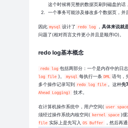
这个时候将完整的数据页刷到磁盘的话
一个事务可能涉及修改多个数据页，并
因此
设计了
，
具体来说就
mysql
redo log
问题了(相对而言文件更小并且是顺序IO)。
redo log基本概念
包括两部分：一个是内存中的日志
redo log
)。
每执行一条
语句，
log file
mysql
DML
多个操作记录写到
。这种
先
redo log file
技术。
Ahead Logging)
在计算机操作系统中，用户空间(
user spac
须经过操作系统内核空间(
)缓
kernel space
实际上是先写入
，然后再通
file
OS Buffer