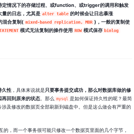
情况下的存储过程、或function、或trigger的调用和触发
大量的日志，尤其是
的时候会让日志暴涨
alter table
的混合复制(
)，一般的复制使
mixed-based replication, MBR
模式无法复制的操作使用
模式保存
TATEMENT
ROW
binlog
持久性
，具体来说就是
只要事务提交成功，那么对数据库做的修
因再回到原来的状态
。那么
是如何保证持久性的呢？最简
mysql
务涉及修改的数据页全部刷新到磁盘中。但是这么做会有严重的
互的，而一个事务很可能只修改一个数据页里面的几个字节，