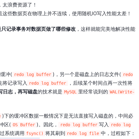
，太浪费资源了！
且这些数据页在物理上并不连续，使用随机IO写入性能太差！
是只记录事务对数据页做了哪些修改
，这样就能完美地解决性能
缓冲(
)，另一个是磁盘上的日志文件(
redo log buffer
redo
先将记录写入
，后续某个时间点再一次性将
redo log buffer
写日志，再写磁盘
的技术就是
里经常说到的
MySQL
WAL(Write-
)下的缓冲区数据一般情况下是无法直接写入磁盘的，中间必
e
冲区(
)。因此，
写入
OS Buffer
redo log buffer
redo log
过系统调用
将其刷到
中，过程如下：
fsync()
redo log file