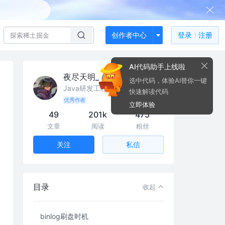
创作者中心
登录
注册
AI代码助手上线啦
夜尽天明_
选中代码，体验AI替你一键
Java研发工程师 @携程
快速解读代码
优秀作者
立即体验
49
201k
475
文章
阅读
粉丝
私信
关注
binlog
目录
收起
binlog使用场景
binlog刷盘时机