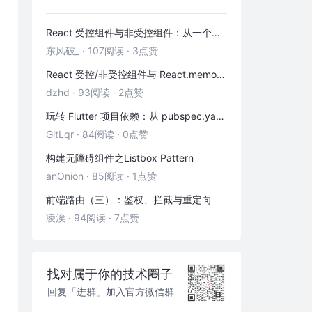
React 受控组件与非受控组件：从一个输入框讲清表单数据流
东风破_
·
107阅读
·
3点赞
React 受控/非受控组件与 React.memo 性能优化——从本质到实战
dzhd
·
93阅读
·
2点赞
玩转 Flutter 项目依赖：从 pubspec.yaml 到实战包管理
GitLqr
·
84阅读
·
0点赞
构建无障碍组件之Listbox Pattern
anOnion
·
85阅读
·
1点赞
前端路由（三）：鉴权、拦截与重定向
凌涘
·
94阅读
·
7点赞
找对属于你的技术圈子
回复「进群」加入官方微信群