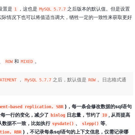
设置是
，这也是
之后版本的默认值。但是设置
1
MySQL 5.7.7
实际情况下也可以将值适当调大，牺牲一定的一致性来获取更好
、
和
。
ROW
MIXED
，
之后，默认值是
。日志格式通
ATEMENT
MySQL 5.7.7
ROW
)，每一条会修改数据的sql语句
ment-based replication, SBR
录每一行的变化，减少了
日志量，节约了
, 从而提高
binlog
IO
从数据不一致，比如执行
、
等
。
sysdate()
slepp()
)，不记录每条sql语句的上下文信息，仅需记录哪
tion, RBR