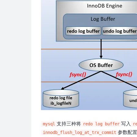
支持三种将
写入
mysql
redo log buffer
r
参数配
innodb_flush_log_at_trx_commit