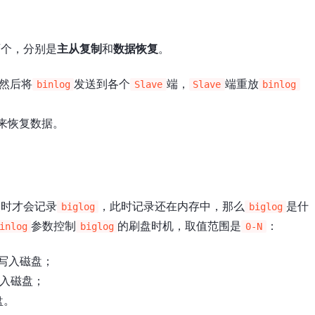
两个，分别是
主从复制
和
数据恢复
。
然后将
发送到各个
端，
端重放
binlog
Slave
Slave
binlog
来恢复数据。
交时才会记录
，此时记录还在内存中，那么
是什
biglog
biglog
参数控制
的刷盘时机，取值范围是
：
inlog
biglog
0-N
写入磁盘；
入磁盘；
盘。