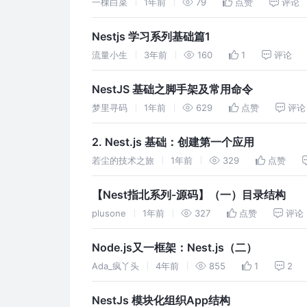
一棵白菜
1年前
79
点赞
评论
Nestjs 学习系列基础篇1
流量小生
3年前
160
1
评论
NestJS 基础之脚手架及常用命令
梦里寻码
1年前
629
点赞
评论
2. Nest.js 基础：创建第一个应用
若尘的技术之旅
1年前
329
点赞
【Nest指北系列-源码】（一）目录结构
plusone
1年前
327
点赞
评论
Node.js又一框架：Nest.js（二）
Ada_疯丫头
4年前
855
1
2
NestJs 模块化组织App结构