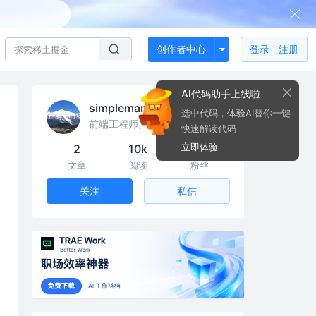
创作者中心
登录
注册
AI代码助手上线啦
simpleman
选中代码，体验AI替你一键
前端工程师、nodejs、java
快速解读代码
立即体验
2
10k
2
文章
阅读
粉丝
私信
关注