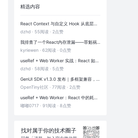
精选内容
React Context 与自定义 Hook 从底层到实践：「跨层级通信 + 副作用封装」全解析
dzhd
·
55阅读
·
2点赞
我排查了一个React内存泄漏——罪魁祸首是这3个被忽略的清理函数
kyriewen
·
62阅读
·
0点赞
useRef + Web Worker 实战：React 如何优雅地拥抱多线程
dzhd
·
58阅读
·
5点赞
GenUI SDK v1.3.0 发布｜多框架兼容，一键换物料，渲染器 & 演练场全面增强！
OpenTiny社区
·
77阅读
·
2点赞
useRef + Web Worker：React 中的耗时计算不卡页面
嘟嘟0717
·
91阅读
·
8点赞
找对属于你的技术圈子