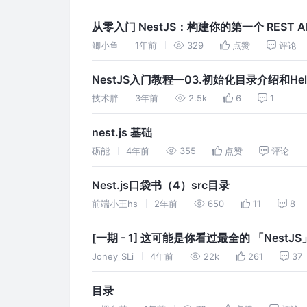
从零入门 NestJS：构建你的第一个 REST 
鲫小鱼
1年前
329
点赞
评论
NestJS入门教程—03.初始化目录介绍和Hello
技术胖
3年前
2.5k
6
1
nest.js 基础
砺能
4年前
355
点赞
评论
Nest.js口袋书（4）src目录
前端小王hs
2年前
650
11
8
[一期 - 1] 这可能是你看过最全的 「NestJ
Joney_SLi
4年前
22k
261
37
目录