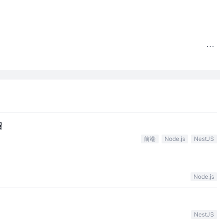
绍
前端
Node.js
NestJS
Node.js
NestJS