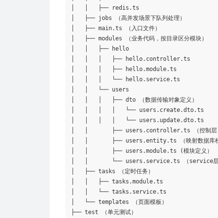
│   │   ├── redis.ts

│   ├── jobs （高并发场景下队列处理）

│   ├── main.ts （入口文件）

│   ├── modules （业务代码，按目录区分模块）

│   │   ├── hello

│   │   │   ├── hello.controller.ts

│   │   │   ├── hello.module.ts

│   │   │   └── hello.service.ts

│   │   └── users

│   │   │   ├── dto （数据传输对象定义）

│   │   │   │   └── users.create.dto.ts

│   │   │   │   └── users.update.dto.ts

│   │       ├── users.controller.ts （控制层
│   │       ├── users.entity.ts （映射数据
│   │       ├── users.module.ts (模块定义）

│   │       └── users.service.ts （service层
│   ├── tasks （定时任务）

│   │   ├── tasks.module.ts

│   │   └── tasks.service.ts

│   └── templates （页面模板）

├── test （单元测试）
