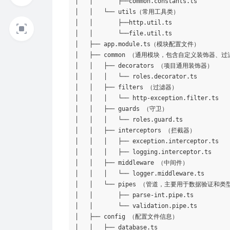
│   │       ├──common.constants.ts

│   │   └── utils（常用工具类）

│   │       ├──http.util.ts

│   │       └──file.util.ts

│   ├── app.module.ts（模块配置文件）

│   ├── common （通用模块，包含自定义装饰器
│   │   ├── decorators （项目通用装饰器）

│   │   │   └── roles.decorator.ts

│   │   ├── filters （过滤器）

│   │   │   └── http-exception.filter.ts

│   │   ├── guards （守卫）

│   │   │   └── roles.guard.ts

│   │   ├── interceptors （拦截器）

│   │   │   ├── exception.interceptor.ts

│   │   │   ├── logging.interceptor.ts

│   │   ├── middleware （中间件）

│   │   │   └── logger.middleware.ts

│   │   └── pipes （管道，主要用于数据验证和类
│   │       ├── parse-int.pipe.ts

│   │       └── validation.pipe.ts

│   ├── config （配置文件信息）

│   │   ├── database.ts
