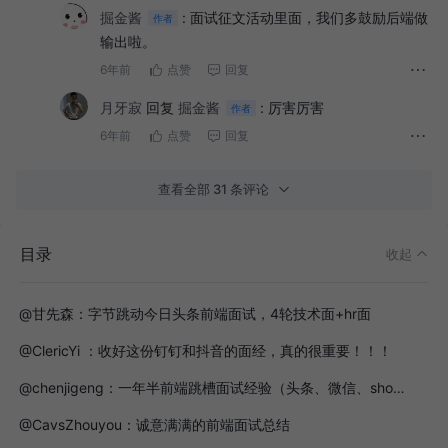
掘金酱
:
面试征文活动里面，我们多鼓励后端做
作者
输出啦。
6年前
点赞
回复
月牙寂
回复
掘金酱
:
厉害厉害
作者
6年前
点赞
回复
子弈：在阿里我是如何当面试官的（持续更新）
查看全部 31 条评论
@mapbar_front：进入大厂的面试经验（P7）
@B_Cornelius ：二月前端实战面试
目录
收起
@清夜：三年前端面试经验加感悟
@甘先森：字节跳动今日头条前端面试，4轮技术面+hr面
@ClericYi ：收好这份钉钉和抖音的面经，真的很重要！！！
@chenjigeng：一年半前端跳槽面试经验（头条、微信、shopee）
@CavsZhouyou：诚意满满的前端面试总结