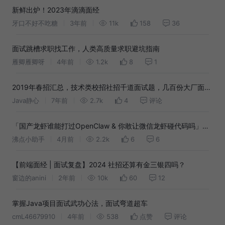
新鲜出炉！2023年滴滴面经
牙口不好不吃糖
3年前
11k
158
36
面试跳槽求职找工作，人类高质量求职避坑指南
雁卿雁卿呀
4年前
1.2k
8
1
2019年春招汇总，技术类校招社招千道面试题，几百份大厂面经
（附答案+考点）
Java静心
7年前
2.7k
4
评论
「国产龙虾谁能打过OpenClaw & 你敢让微信龙虾碰代码吗」沸
点获奖名单公示｜本周互动话题上新🎊
沸点小助手
4月前
2.2k
6
6
【前端面经 | 面试复盘】2024 社招还算有金三银四吗？
窗边的anini
2年前
10k
60
12
掌握Java项目面试武功心法，面试弯道超车
cmL46679910
4年前
538
点赞
评论