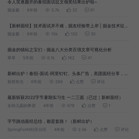
令人笑逐颜开的春招面试征文领奖结果出炉啦~
掘金酱
6年前
3.7k
32
61
【新鲜面经】技术面试并不难，掘友经验带上岸 | 掘金技术征文
展（第二弹）
掘金酱
6年前
15k
102
30
掘金的镇站之宝们：掘金八大分类百强文章可视化分析
寒草
5年前
6.1k
162
41
新鲜出炉！春招-面试-阿里钉钉、头条广告，美团面经分享，看
我如何拿下offer！
前程有光
6年前
299
点赞
评论
最新斩获2022字节暑期实习生 一二三面（已过｜新鲜面经）
全幼儿园的希望
4年前
678
点赞
1
字节跳动面经总结，都是套路！（新鲜出炉）
SpringForAll社区分区
4年前
2.0k
点赞
评论