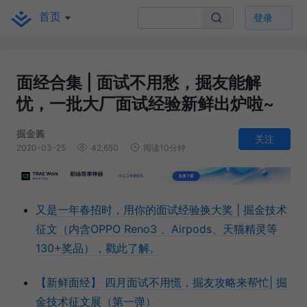
首页
登录
面经合集 | 面试不用愁，掘友能解
忧，一批大厂面试经验新鲜出炉啦~
掘金酱
关注
2020-03-25
42,650
阅读10分钟
又是一年春招时，用你的面试经验换大奖 | 掘金技术
征文（内含OPPO Reno3 、Airpods、天猫精灵等
130+奖品），戳此了解。
【新鲜面经】 四月面试不用慌，掘友攻略来帮忙| 掘
金技术征文展（第一弹）