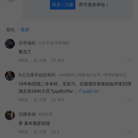
即可发布评论！
登录 / 注册
0
/ 1000
发送
最热
最新
花哥编程
公众号 @ 花哥编程
看完了
6年前
点赞
评论
6点无痛早起的和尚
Java软件工程师 @公众号《和尚的破功之路》
19年秋招我二本本科、无实习、垃圾项目靠基础如何拿到滴
滴京东58科大讯飞sp的offer：
juejin.im
6年前
点赞
评论
活椰拿铜
后端开发
害 基本都是前端
6年前
点赞
2