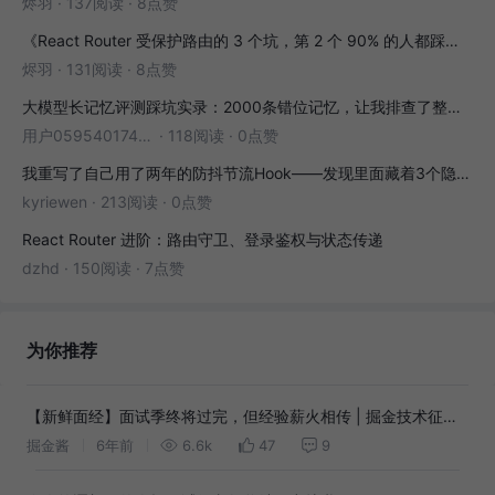
烬羽
·
137阅读
·
8点赞
《React Router 受保护路由的 3 个坑，第 2 个 90% 的人都踩过》
烬羽
·
131阅读
·
8点赞
大模型长记忆评测踩坑实录：2000条错位记忆，让我排查了整整3小时
用户05954017446
·
118阅读
·
0点赞
我重写了自己用了两年的防抖节流Hook——发现里面藏着3个隐藏bug
kyriewen
·
213阅读
·
0点赞
React Router 进阶：路由守卫、登录鉴权与状态传递
dzhd
·
150阅读
·
7点赞
为你推荐
【新鲜面经】面试季终将过完，但经验薪火相传 | 掘金技术征文
展（第三弹）
掘金酱
6年前
6.6k
47
9