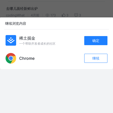
去哪儿面经新鲜出炉
codingWhat
4月前
173
3
3
继续浏览内容
定了！阿里巴巴启动全球扩招，Java需求最高
用嘴写代码
6年前
326
1
评论
稀土掘金
确定
一个帮助开发者成长的社区
APP内打开
友情链接：
26丨超前56(主页置顶视频可提前看12集) 阴神劫真相#轮回寻仙路#苟道流#
Chrome
继续
收藏
688
37
乔宇动画#沙雕修仙动画
关注
下定决心剪短发后#短发 #抖音玩法合伙人计划 #剪映 @茜茜吖（小号） @吸
不茜
8月5日晚直播录屏第一场 #有史以来最伟大的肘子 #画画 #抽象 #助眠 #直播
录屏分享
真正懂包的人，一眼认出这份内敛奢华。#Delvaux#女包#老钱风#奢侈品科
普
#抖音二创激励计划 #伙伴计划 #感谢抖音感谢抖音平台
聘雁虽然保住了，但长枫的惩罚免不了，然而这场惩罚却充满蹊跷。 #知否 #
知否知否应是绿肥红瘦 #林噙霜 #影娱漫谈编辑部 #了不起的精讲团
等我们有家了也要把一面墙贴满我们的照片#情侣#照片 #内容过于真实 #一