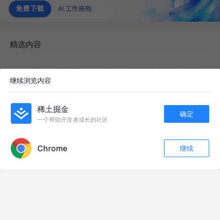
精选内容
React 受控组件与非受控组件：从一个输入框讲清表单数据流
继续浏览内容
东风破_
·
140阅读
·
5点赞
React 受控/非受控组件与 React.memo 性能优化——从本质到实战
稀土掘金
确定
dzhd
·
117阅读
·
4点赞
一个帮助开发者成长的社区
APP内打开
玩转 Flutter 项目依赖：从 pubspec.yaml 到实战包管理
GitLqr
·
100阅读
·
0点赞
Chrome
继续
收藏
57
77
构建无障碍组件之Listbox Pattern
关注
anOnion
·
100阅读
·
1点赞
前端路由（三）：鉴权、拦截与重定向
凌涘
·
123阅读
·
8点赞