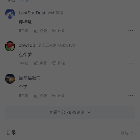
LastStarDust
web前端
棒棒哒
6年前
点赞
评论
cbw100
全干工程师 @cbw100
点个赞
6年前
点赞
评论
当幸福敲门
Nerv - 京东高性能前端框架
个了
新世纪Nerv战士 - 京东首页补完计划
6年前
点赞
评论
Taro 诞生记
查看全部 76 条评论
多端统一开发框架 - Taro 1.0
Taro 1.1 - 小程序跨平台开发
目录
收起
微信小程序转 Taro 应用