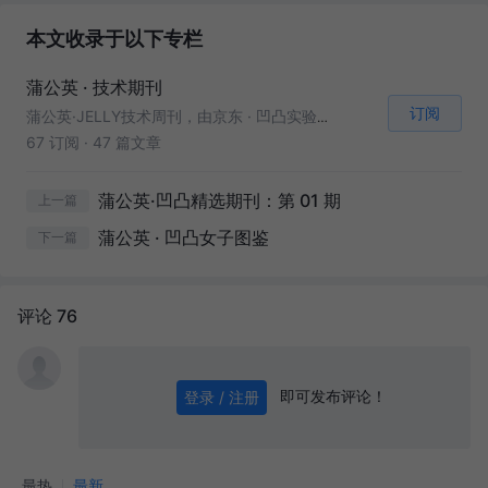
本文收录于以下专栏
蒲公英 · 技术期刊
订阅
蒲公英·JELLY技术周刊，由京东 · 凹凸实验室(https://aotu.io)维护整理的技术周刊，从团队专注的研究技术方向出发，深入挖掘业界热点，聚焦技术动态。
67 订阅
·
47 篇文章
蒲公英·凹凸精选期刊：第 01 期
上一篇
蒲公英 · 凹凸女子图鉴
下一篇
评论 76
即可发布评论！
登录 / 注册
0
/ 1000
发送
最热
最新