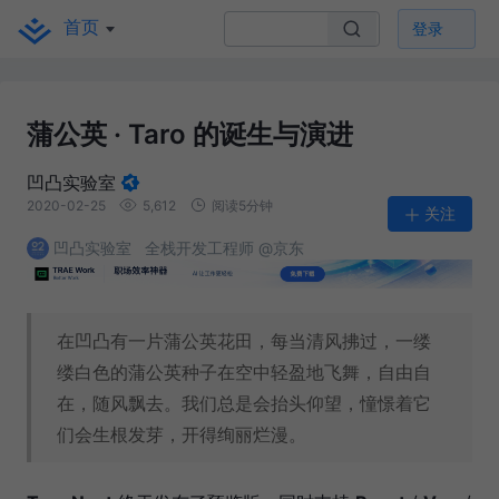
首页
登录
蒲公英 · Taro 的诞生与演进
凹凸实验室
2020-02-25
5,612
阅读5分钟
关注
凹凸实验室
全栈开发工程师 @京东
在凹凸有一片蒲公英花田，每当清风拂过，一缕
缕白色的蒲公英种子在空中轻盈地飞舞，自由自
在，随风飘去。我们总是会抬头仰望，憧憬着它
们会生根发芽，开得绚丽烂漫。