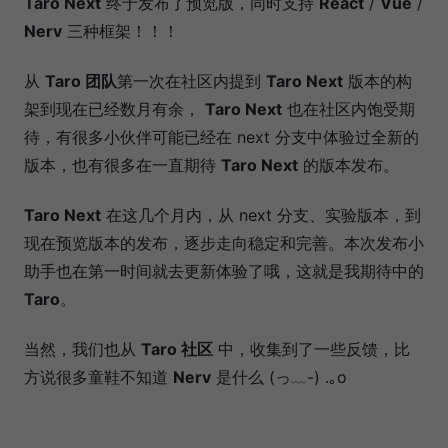
Taro Next
终于发布了预览版，同时支持
React
/
Vue
/
Nerv
三种框架！！！
从
Taro 团队
第一次在社区内提到
Taro Next
版本的构
架到现在已经数月有余，
Taro Next
也在社区内饱受期
待，有很多小伙伴可能已经在 next 分支中体验过全新的
版本，也有很多在一直期待
Taro Next
的版本发布。
Taro Next
在这几个月内，从 next 分支、实验版本，到
现在预览版本的发布，逐步走向稳定和完善。本次发布小
助手也在第一时间就去更新体验了哦，这就是我期待中的
Taro
。
当然，我们也从
Taro 社区
中，收集到了一些反馈，比
方说很多童鞋不知道
Nerv
是什么 (っ﹏-) .｡o