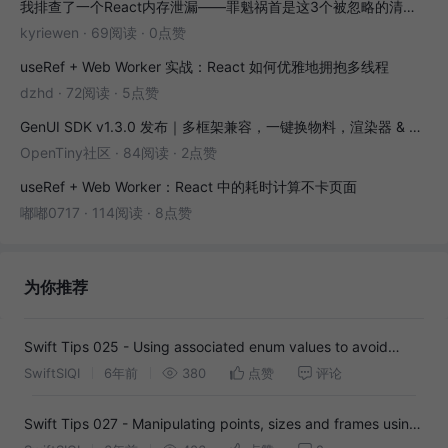
我排查了一个React内存泄漏——罪魁祸首是这3个被忽略的清理函数
kyriewen
·
69阅读
·
0点赞
useRef + Web Worker 实战：React 如何优雅地拥抱多线程
dzhd
·
72阅读
·
5点赞
GenUI SDK v1.3.0 发布｜多框架兼容，一键换物料，渲染器 & 演练场全面增强！
OpenTiny社区
·
84阅读
·
2点赞
useRef + Web Worker：React 中的耗时计算不卡页面
嘟嘟0717
·
114阅读
·
8点赞
为你推荐
Swift Tips 025 - Using associated enum values to avoid
state-specific optionals
SwiftSIQI
6年前
380
点赞
评论
Swift Tips 027 - Manipulating points, sizes and frames using