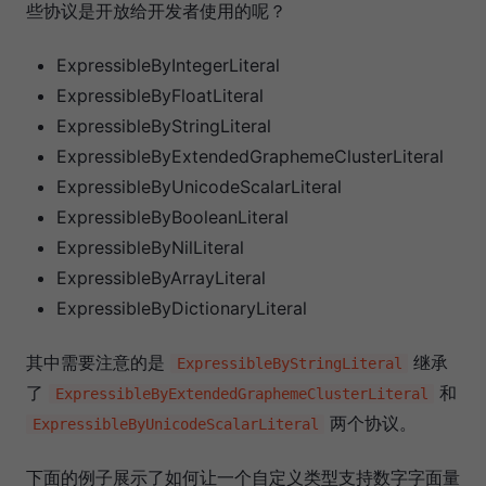
些协议是开放给开发者使用的呢？
ExpressibleByIntegerLiteral
ExpressibleByFloatLiteral
ExpressibleByStringLiteral
ExpressibleByExtendedGraphemeClusterLiteral
ExpressibleByUnicodeScalarLiteral
ExpressibleByBooleanLiteral
ExpressibleByNilLiteral
ExpressibleByArrayLiteral
ExpressibleByDictionaryLiteral
其中需要注意的是
继承
ExpressibleByStringLiteral
了
和
ExpressibleByExtendedGraphemeClusterLiteral
两个协议。
ExpressibleByUnicodeScalarLiteral
下面的例子展示了如何让一个自定义类型支持数字字面量