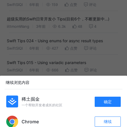
standard library
SwiftSIQI
6年前
159
点赞
评论
超级实用的Swift日常开发小 Tips(目前6个，不断更新中...)
iittmomWang
3年前
6.3k
48
4
Swift Tips 024 - Using enums for async result types
SwiftSIQI
6年前
427
点赞
评论
Swift Tips 015 - Using variadic parameters
SwiftSIQI
6年前
666
点赞
评论
继续浏览内容
swift-deep-linking：应用内解析并识别 URL 参数的工具类
DeMinds
9年前
1.6k
7
评论
稀土掘金
确定
一个帮助开发者成长的社区
[译] 探索 Swift 4 中新的 String API
APP内打开
isaced
9年前
1.8k
18
2
Chrome
继续
点赞
评论
收藏