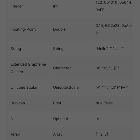
123, 0b1010, 0o644,
Integer
Int
0xFF,
3.14, 6.02e23, 0xAp-
Floating-Point
Double
2
String
String
"Hello", """ . . . """
Extended Grapheme
Character
"A", "é", "🇺🇸"
Cluster
Unicode Scalar
Unicode.Scalar
"A", "´", "\u{1F1FA}"
Boolean
Bool
true, false
Nil
Optional
nil
Array
Array
[1, 2, 3]