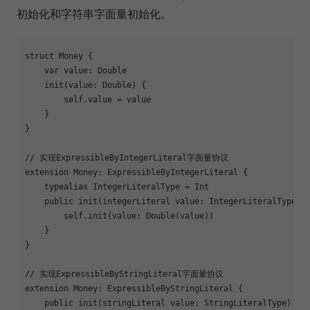
初始化和字符串字面量初始化。
struct
Money
{

var
 value: 
Double
init
(value: 
Double
) {

self
.value = value

    }

}

// 实现ExpressibleByIntegerLiteral字面量协议
extension
Money
: 
ExpressibleByIntegerLiteral
{

typealias
IntegerLiteralType
 = 
Int
public
init
(integerLiteral value: 
IntegerLiteralType
) {
self
.
init
(value: 
Double
(value))

    }

}

// 实现ExpressibleByStringLiteral字面量协议
extension
Money
: 
ExpressibleByStringLiteral
{

public
init
(stringLiteral value: 
StringLiteralType
) {
