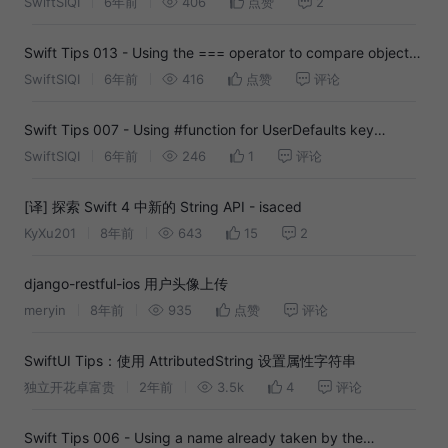
math operators
SwiftSIQI
6年前
406
点赞
2
Swift Tips 013 - Using the === operator to compare objects
by instance
SwiftSIQI
6年前
416
点赞
评论
Swift Tips 007 - Using #function for UserDefaults key
consistency
SwiftSIQI
6年前
246
1
评论
[译] 探索 Swift 4 中新的 String API - isaced
KyXu201
8年前
643
15
2
django-restful-ios 用户头像上传
meryin
8年前
935
点赞
评论
SwiftUI Tips：使用 AttributedString 设置属性字符串
独立开花卓富贵
2年前
3.5k
4
评论
Swift Tips 006 - Using a name already taken by the