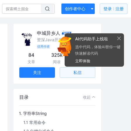
创作者中心
登录
注册
申城异乡人
AI代码助手上线啦
资深Java开发工程师
选中代码，体验AI替你一键
优秀作者
快速解读代码
84
325k
929
立即体验
文章
阅读
粉丝
私信
关注
目录
收起
1. 字符串String
1.1 常用命令