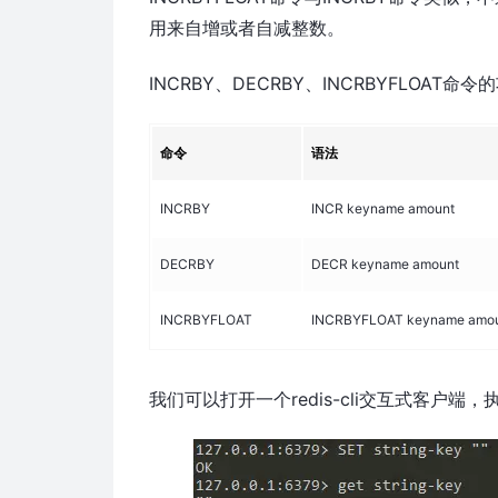
用来自增或者自减整数。
INCRBY、DECRBY、INCRBYFLOAT
命令
语法
INCRBY
INCR keyname amount
DECRBY
DECR keyname amount
INCRBYFLOAT
INCRBYFLOAT keyname amo
我们可以打开一个redis-cli交互式客户