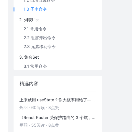
1.2 自增自减命令
1.3 子串命令
2. 列表List
2.1 常用命令
2.2 阻塞弹出命令
2.3 元素移动命令
3. 集合Set
3.1 常用命令
3.2 元素移动命令
精选内容
3.3 差集/交集/并集命令
4. 散列Hash
上来就用 useState？你大概率用错了——useRef 的三种正确打开方式
4.1 添加键值对
烬羽
·
60阅读
·
8点赞
4.2 获取键值对
《React Router 受保护路由的 3 个坑，第 2 个 90% 的人都踩过》
4.3 获取键值对数量
烬羽
·
55阅读
·
8点赞
4.4 判断键是否存在