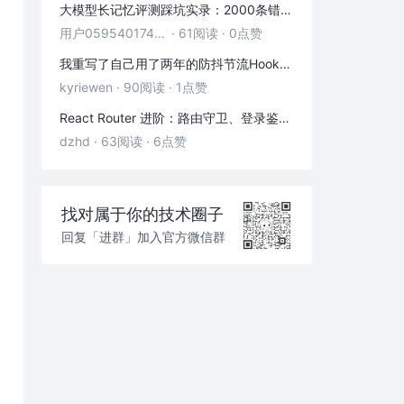
大模型长记忆评测踩坑实录：2000条错位记忆，让我排查了整整3小时
4.5 自增/自减
用户05954017446
·
61阅读
·
0点赞
4.6 删除键值对
我重写了自己用了两年的防抖节流Hook——发现里面藏着3个隐藏bug
5. 有序集合ZSet
kyriewen
·
90阅读
·
1点赞
5.1 添加元素
React Router 进阶：路由守卫、登录鉴权与状态传递
5.2 获取元素
dzhd
·
63阅读
·
6点赞
5.3 获取元素数量
5.4 自增/自减
找对属于你的技术圈子
5.5 删除元素
回复「进群」加入官方微信群
6. 源码及参考