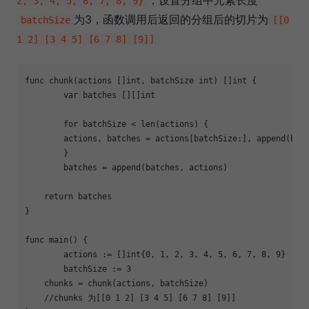
，设置分组中元素长度
2, 3, 4, 5, 6, 7, 8, 9}
为3，函数调用后返回的分组后的切片为
batchSize
[[0
1 2] [3 4 5] [6 7 8] [9]]
func
chunk
(actions []
int
, batchSize 
int
)
 []
int
 {

var
 batches [][]
int
for
 batchSize < 
len
(actions) {

    	actions, batches = actions[batchSize:], 
append
(bat
	}

	batches = 
append
(batches, actions)

return
 batches

}

func
main
()
 {

	actions := []
int
{
0
, 
1
, 
2
, 
3
, 
4
, 
5
, 
6
, 
7
, 
8
, 
9
}

	batchSize := 
3
    chunks = chunk(actions, batchSize)

//chunks 为[[0 1 2] [3 4 5] [6 7 8] [9]]