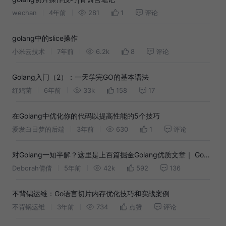
wechan
4年前
281
1
评论
golang中的slice操作
小米云技术
7年前
6.2k
8
评论
Golang入门（2）：一天学完GO的基本语法
红鸡菌
6年前
33k
158
17
在Golang中优化你的代码以提高性能的5个技巧
爱发白日梦的后端
3年前
630
1
评论
对Golang一知半解？这里是上百篇掘金Golang优质文章｜ Go主
题月
Deborah倩倩
5年前
42k
592
136
不背锅运维：Go语言切片内存优化技巧和实战案例
不背锅运维
3年前
734
点赞
评论