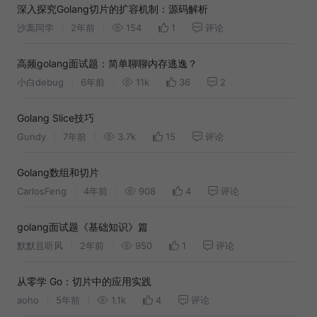
深入探究Golang切片的扩容机制：源码解析
沙蒿同学
2年前
154
1
评论
高频golang面试题：简单聊聊内存逃逸？
小白debug
6年前
11k
36
2
Golang Slice技巧
Gundy
7年前
3.7k
15
评论
Golang数组和切片
CarlosFeng
4年前
908
4
评论
golang面试题《基础知识》篇
默默且听风
2年前
950
1
评论
从零学 Go：切片中的应用实践
aoho
5年前
1.1k
4
评论