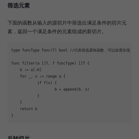
筛选元素
下面的函数从输入的源切片中筛选出满足条件的切片元
素，返回一个满足条件的元素组成的新切片。
type
 funcType 
func
(T)
bool
 //代表筛选逻辑函数，可以按需实现

func
filter
(a []T, f funcType)
 []
T
 {

    b := a[:
0
]

for
 _, x := 
range
 a {

if
 f(x) { 

		    b = 
append
(b, x)

	    }

    }

return
 b

反转切片