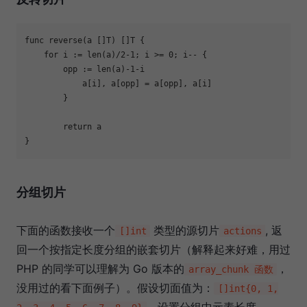
func
reverse
(a []T)
 []
T
 {

for
 i := 
len
(a)/
2
-1
; i >= 
0
; i-- {

        opp := 
len
(a)
-1
-i

	    a[i], a[opp] = a[opp], a[i]

	}

return
 a

分组切片
下面的函数接收一个
类型的源切片
, 返
[]int
actions
回一个按指定长度分组的嵌套切片（解释起来好难，用过
PHP 的同学可以理解为 Go 版本的
，
array_chunk 函数
没用过的看下面例子）。假设切面值为：
[]int{0, 1,