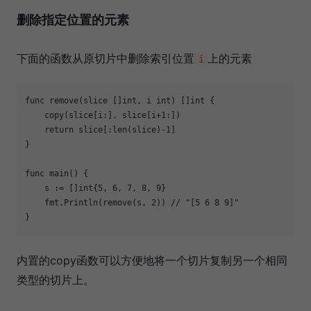
删除指定位置的元素
下面的函数从原切片中删除索引位置
上的元素
i
func
remove
(slice []
int
, i 
int
)
 []
int
 {

copy
(slice[i:], slice[i+
1
:])

return
 slice[:
len
(slice)
-1
]

}

func
main
()
 {

    s := []
int
{
5
, 
6
, 
7
, 
8
, 
9
}

    fmt.Println(remove(s, 
2
)) 
// "[5 6 8 9]"
内置的copy函数可以方便地将一个切片复制另一个相同
类型的切片上。