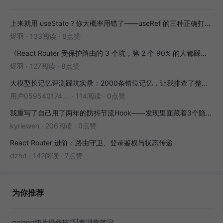
上来就用 useState？你大概率用错了——useRef 的三种正确打开方式
烬羽
·
133阅读
·
8点赞
《React Router 受保护路由的 3 个坑，第 2 个 90% 的人都踩过》
烬羽
·
127阅读
·
8点赞
大模型长记忆评测踩坑实录：2000条错位记忆，让我排查了整整3小时
用户05954017446
·
114阅读
·
0点赞
我重写了自己用了两年的防抖节流Hook——发现里面藏着3个隐藏bug
kyriewen
·
206阅读
·
0点赞
React Router 进阶：路由守卫、登录鉴权与状态传递
dzhd
·
142阅读
·
7点赞
为你推荐
golang切片操作技巧|青训营笔记