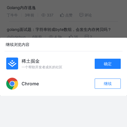
Golang内存逃逸
丁牛牛
3年前
337
点赞
评论
golang面试题：字符串转成byte数组，会发生内存拷贝吗？
小白debug
6年前
4.9k
16
2
继续浏览内容
Golang 切片，常看常新
对方正在输入
2年前
312
点赞
评论
稀土掘金
确定
一个帮助开发者成长的社区
APP内打开
友情链接：
Chrome
继续
香港稳定币牌照：监管权杖重塑离岸法币套利通道 香港稳定币牌照：监管权
收藏
9
1
杖重塑离岸法币套利通道
关注
役前训练前记得要准备制式袜子，方便实用#参加入伍#当兵#役前训练
给我听死了
永嘉大师证道歌 #永嘉大师证道歌
#歌曲不该踏入这红尘#洋澜一
落日不言，抚平心事，余晖落处，皆是温柔。
美军弹药只够打8天？王毅3月那句话被反复重读 #美国国防 #大国博弈 #战
略威慑 #热点新闻事件 #热点新闻