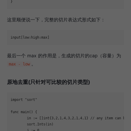
这里顺便说一下，完整的切片表达式形式如下：
最后一个 max 的作用是，生成的切片的cap（容量）为
。
max - low
原地去重(只针对可比较的切片类型)
import
"sort"
func
main
()
 {

	in := []
int
{
3
,
2
,
1
,
4
,
3
,
2
,
1
,
4
,
1
} 
// any item can be 
	sort.Ints(in)

	j := 
0