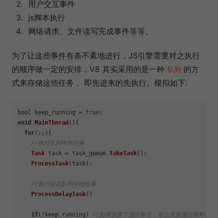
用户交互事件
js脚本执行
网络请求、文件读写完成事件等等。
为了让这些事件有条不紊地进行，JS引擎需要对之执行
的顺序做一定的安排，V8 其实采用的是一种
的方
队列
式来存储这些任务， 即先进来的先执行。模拟如下:
bool keep_running = 
true
void
MainTherad
(){

for
(;;){

//执行队列中的任务
Task
 task = task_queue.
takeTask
();

ProcessTask
(task);

//执行延迟队列中的任务
ProcessDelayTask
()

if
(!keep_running) 
//如果设置了退出标志，那么直接退出线程循环