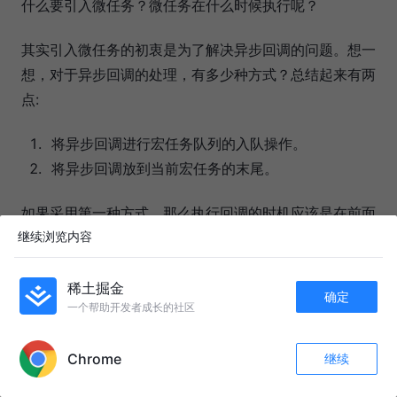
什么要引入微任务？微任务在什么时候执行呢？
其实引入微任务的初衷是为了解决异步回调的问题。想一
想，对于异步回调的处理，有多少种方式？总结起来有两
点:
将异步回调进行宏任务队列的入队操作。
将异步回调放到当前宏任务的末尾。
如果采用第一种方式，那么执行回调的时机应该是在前面
继续浏览内容
完成之后，倘若现在的任务队列非常长，那
所有的宏任务
么回调迟迟得不到执行，造成
。
应用卡顿
稀土掘金
确定
为了规避这样的问题，V8 引入了第二种方式，这就是
微
一个帮助开发者成长的社区
APP内打开
的解决方式。在每一个宏任务中定义一个
微任务队
任务
列
，当该宏任务执行完成，会检查其中的微任务队列，如
Chrome
继续
收藏
3k+
170
果为空则直接执行下一个宏任务，如果不为空，则
依次执
关注