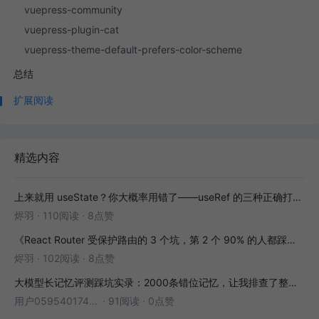
vuepress-community
vuepress-plugin-cat
vuepress-theme-default-prefers-color-scheme
总结
扩展阅读
精选内容
上来就用 useState？你大概率用错了——useRef 的三种正确打开方式
烬羽
·
110阅读
·
8点赞
《React Router 受保护路由的 3 个坑，第 2 个 90% 的人都踩过》
烬羽
·
102阅读
·
8点赞
大模型长记忆评测踩坑实录：2000条错位记忆，让我排查了整整3小时
用户05954017446
·
91阅读
·
0点赞