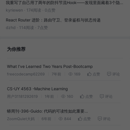
我重写了自己用了两年的防抖节流Hook——发现里面藏着3个隐藏bug
kyriewen
·
174阅读
·
0点赞
React Router 进阶：路由守卫、登录鉴权与状态传递
dzhd
·
114阅读
·
7点赞
为你推荐
What I’ve Learned Two Years Post-Bootcamp
freecodecamp62269
7年前
169
点赞
评论
CS-UY 4563 -Machine Learning
用户31181292619
1年前
160
点赞
评论
蟒周刊-396-Guido: 代码的可读性如此重要...
ZoomQuiet大妈
6年前
844
点赞
评论