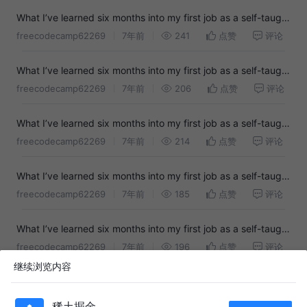
What I’ve learned six months into my first job as a self-taught
software engineer
freecodecamp62269
7年前
241
点赞
评论
What I’ve learned six months into my first job as a self-taught
software engineer
freecodecamp62269
7年前
206
点赞
评论
What I’ve learned six months into my first job as a self-taught
software engineer
freecodecamp62269
7年前
214
点赞
评论
What I’ve learned six months into my first job as a self-taught
software engineer
freecodecamp62269
7年前
185
点赞
评论
What I’ve learned six months into my first job as a self-taught
software engineer
freecodecamp62269
7年前
196
点赞
评论
继续浏览内容
Computer Vision per- forming face
用户83774906970
2年前
80
点赞
评论
稀土掘金