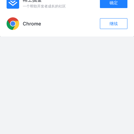
确定
一个帮助开发者成长的社区
APP内打开
友情链接：
Chrome
继续
时隔十一年后再看伪装者四姐弟，几个人现在的发展差距实在太大 #伪装者 #
评论
收藏
8
靳东 #胡歌 #王凯 #刘敏涛
关注
#同一根地黄能当三味药来用！鲜的凉血，生的养阴，蒸到黑得发亮，就成了
补肝肾的熟地黄。在河南，还有哪些杏林智慧？敬请期待今晚22:00档
#CCTV4走遍中国之《杏林繁花——顺天应时》。
你们要的木棍变弓箭射穿天空转场#教程来了 #剪映 #手机摄影 #特效视频制
作 #技术流运镜
狮子围堵一只野牛 #神奇动物在抖音 #狮子 #神奇的动物世界
MINIMAX H3测试 #overlord
热死算球 #欢乐大舞台 #奋斗的男人在路上
局座：弹尽粮绝！爱国者拦截弹耗尽，乌克兰首都遭俄军导弹洗地 局座：弹
尽粮绝！爱国者拦截弹耗尽，乌克兰首都遭俄军导弹洗地
波点蓬蓬裙的穿搭，安福路小公主出去逛街背都晒红了，夏天太热了#安福路
小公主 #安福路一枝花 #波点裙 #洛丽塔 #气质这一块拿捏死死的
当之无愧的散打一姐，压哨KO无败绩的世界冠军，龚艳丽创造奇迹 #龚艳丽
#龚艳丽VS贝特伦
全网抹黑的烂剧？却是最敢实景实拍的良心剧 好剧从不怕流言，时间终会证明
烟火的价值#我的人间烟火 #我的人间烟火消防救援戏好燃 #宋焰许沁 #电视剧
解说 #杨洋