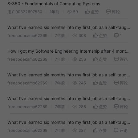
S-350 - Fundamentals of Computing Systems
用户90322697530
1年前
59
点赞
评论
What I’ve learned six months into my first job as a self-taught
software engineer
freecodecamp62269
7年前
308
点赞
1
How I got my Software Engineering Internship after 4 months
of Self-Study
freecodecamp62269
7年前
256
点赞
评论
What I’ve learned six months into my first job as a self-taught
software engineer
freecodecamp62269
7年前
245
点赞
评论
What I’ve learned six months into my first job as a self-taught
software engineer
freecodecamp62269
7年前
286
点赞
评论
What I’ve learned six months into my first job as a self-taught
software engineer
freecodecamp62269
7年前
237
点赞
评论