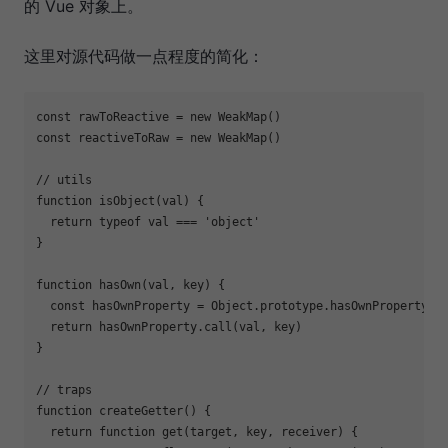
的 Vue 对象上。
这里对源代码做一点程度的简化：
const
 rawToReactive = 
new
WeakMap
const
 reactiveToRaw = 
new
WeakMap
()

// utils
function
isObject
(
val
) 
{

return
typeof
 val === 
'object'
}

function
hasOwn
(
val, key
) 
{

const
 hasOwnProperty = 
Object
.prototype.hasOwnProperty

return
 hasOwnProperty.call(val, key)

}

// traps
function
createGetter
(
) 
{

return
function
get
(
target, key, receiver
) 
{
