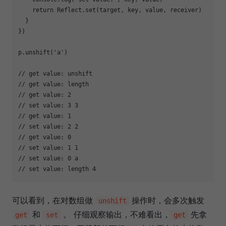
return
Reflect
.set(target, key, value, receiver)

  }

})

p.unshift(
'a'
)

// get value: unshift
// get value: length
// get value: 2
// set value: 3 3
// get value: 1
// set value: 2 2
// get value: 0
// set value: 1 1
// set value: 0 a
// set value: length 4
可以看到，在对数组做
操作时，会多次触发
unshift
和
。 仔细观察输出，不难看出，
先拿
get
set
get