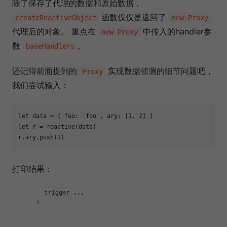
除了保存了代理的数据和原始数据，
函数仅仅是返回了
createReactiveObject
new Proxy
代理后的对象。 重点在
中传入的handler参
new Proxy
数
。
baseHandlers
还记得前面提到的
实现数据侦测的细节问题吧，
Proxy
我们尝试输入：
let
 data = { 
foo
: 
'foo'
, 
ary
: [
1
, 
2
let
 r = reactive(data)

r.ary.push(
3
打印结果：