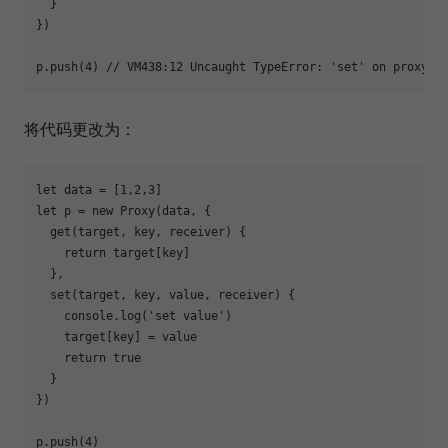
  }

})

p.push(
4
) 
// VM438:12 Uncaught TypeError: 'set' on proxy: 
将代码更改为：
let
 data = [
1
,
2
,
3
let
 p = 
new
Proxy
(data, {

  get(target, key, receiver) {

return
 target[key]

  },

  set(target, key, value, receiver) {

console
.log(
'set value'
)

    target[key] = value

return
true
  }

})

p.push(
4
)
