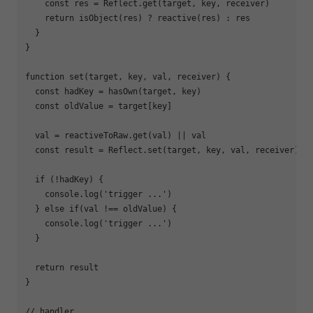
const
 res = 
Reflect
.get(target, key, receiver)

return
 isObject(res) ? reactive(res) : res

  }

}

function
set
(
target, key, val, receiver
) 
{

const
 hadKey = hasOwn(target, key)

const
 oldValue = target[key]

  val = reactiveToRaw.get(val) || val

const
 result = 
Reflect
.set(target, key, val, receiver)

if
 (!hadKey) {

console
.log(
'trigger ...'
)

  } 
else
if
(val !== oldValue) {

console
.log(
'trigger ...'
)

  }

return
 result

}

// handler