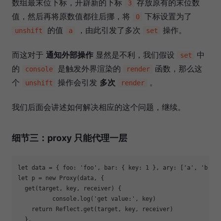
数组最末位下标，开辟新的下标
存放原有的末位数
3
值，然后再将原数值都往后挪，将
下标设置为了
0
的值
，由此引发了多次
操作。
unshift
a
set
而这对于
通知外部操作
显然是不利，我们假设
中
set
的
是触发外界渲染的
函数，那么这
console
render
个
操作会引发
多次
。
unshift
render
我们后面会讲述如何解决相应的这个问题，继续。
细节三：proxy 只能代理一层
let
 data = { 
foo
: 
'foo'
, 
bar
: { 
key
: 
1
 }, 
ary
: [
'a'
, 
'b'
let
 p = 
new
Proxy
(data, {

  get(target, key, receiver) {

console
.log(
'get value:'
, key)

return
Reflect
.get(target, key, receiver)

  },
