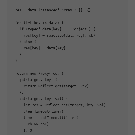
  res = data 
instanceof
Array
 ? []: {} 

for
 (
let
 key 
in
 data) {

if
 (
typeof
 data[key] === 
'object'
) {

      res[key] = reactive(data[key], cb)

    } 
else
 {

      res[key] = data[key]

    }

  }

return
new
Proxy
(res, {

    get(target, key) {

return
Reflect
.get(target, key)

    },

    set(target, key, val) {

let
 res = 
Reflect
.set(target, key, val)

      clearTimeout(timer)

      timer = setTimeout(
()
 =>
 {

        cb && cb()

      }, 
0
)
