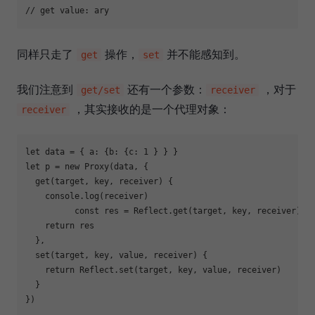
// get value: ary
同样只走了
操作，
并不能感知到。
get
set
我们注意到
还有一个参数：
，对于
get/set
receiver
，其实接收的是一个代理对象：
receiver
let
 data = { 
a
: {
b
: {
c
: 
1
let
 p = 
new
Proxy
(data, {

  get(target, key, receiver) {

console
.log(receiver)

const
 res = 
Reflect
.get(target, key, receiver)

return
 res

  },

  set(target, key, value, receiver) {

return
Reflect
.set(target, key, value, receiver)

  }

})
