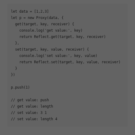
let
 data = [
1
,
2
,
3
let
 p = 
new
Proxy
(data, {

  get(target, key, receiver) {

console
.log(
'get value:'
, key)

return
Reflect
.get(target, key, receiver)

  },

  set(target, key, value, receiver) {

console
.log(
'set value:'
, key, value)

return
Reflect
.set(target, key, value, receiver)

  }

})

p.push(
1
)

// get value: push
// get value: length
// set value: 3 1
// set value: length 4