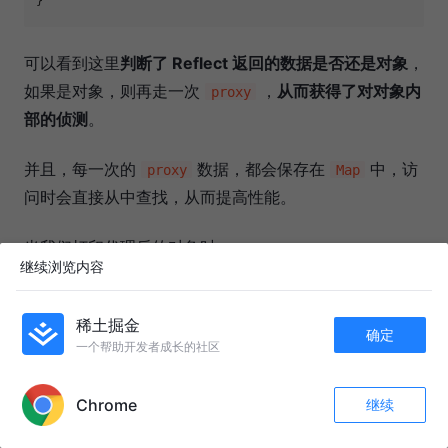
可以看到这里
判断了 Reflect 返回的数据是否还是对象
，
如果是对象，则再走一次
，
从而获得了对对象内
proxy
部的侦测
。
并且，每一次的
数据，都会保存在
中，访
proxy
Map
问时会直接从中查找，从而提高性能。
当我们打印代理后的对象时：
继续浏览内容
稀土掘金
确定
一个帮助开发者成长的社区
APP内打开
Chrome
继续
收藏
970
96
关注