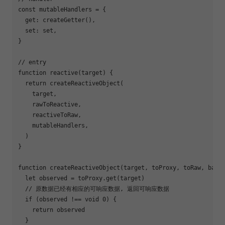
const
 mutableHandlers = {

get
: createGetter(),

set
: set,

}

// entry
function
reactive
(
target
) 
{

return
 createReactiveObject(

    target,

    rawToReactive,

    reactiveToRaw,

    mutableHandlers,

  )

}

function
createReactiveObject
(
target, toProxy, toRaw, base
let
 observed = toProxy.get(target)

// 原数据已经有相应的可响应数据, 返回可响应数据
if
 (observed !== 
void
0
) {

return
 observed

  }
