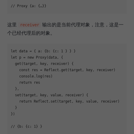
// Proxy {a: {…}}
这里
输出的是当前代理对象，注意，这是一
receiver
个已经代理后的对象。
let
 data = { 
a
: {
b
: {
c
: 
1
let
 p = 
new
Proxy
(data, {

  get(target, key, receiver) {

const
 res = 
Reflect
.get(target, key, receiver)

console
.log(res)

return
 res

  },

  set(target, key, value, receiver) {

return
Reflect
.set(target, key, value, receiver)

  }

})

// {b: {c: 1} }