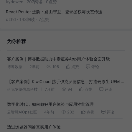
kyriewen
·
207阅读
·
0点赞
React Router 进阶：路由守卫、登录鉴权与状态传递
dzhd
·
143阅读
·
7点赞
为你推荐
客户案例｜博睿数据助力中泰证券App用户体验全面升级
博睿数据
2年前
196
点赞
评论
【客户案例】KiwiCloud 携手伊克罗德信息，打造云原生 UEM 平
台，实现统一终端管理的多区域高效部署
伊克罗德信息科技
7月前
94
点赞
评论
数字化时代，如何做好用户体验与应用性能管理
云智慧AIOps社区
4年前
232
点赞
评论
透过浏览器问诊真实用户体验