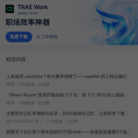
精选内容
上来就用 useState？你大概率用错了——useRef 的三种正确打开方式
烬羽
·
133阅读
·
8点赞
《React Router 受保护路由的 3 个坑，第 2 个 90% 的人都踩过》
烬羽
·
128阅读
·
8点赞
大模型长记忆评测踩坑实录：2000条错位记忆，让我排查了整整3小时
用户05954017446
·
116阅读
·
0点赞
我重写了自己用了两年的防抖节流Hook——发现里面藏着3个隐藏bug