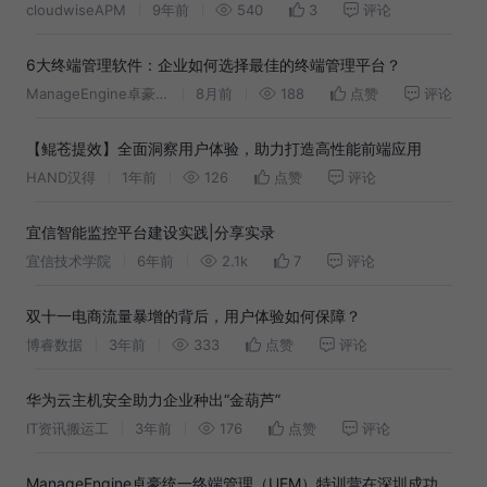
cloudwiseAPM
9年前
540
3
评论
6大终端管理软件：企业如何选择最佳的终端管理平台？
ManageEngine卓豪官方账号
8月前
188
点赞
评论
【鲲苍提效】全面洞察用户体验，助力打造高性能前端应用
HAND汉得
1年前
126
点赞
评论
宜信智能监控平台建设实践|分享实录
宜信技术学院
6年前
2.1k
7
评论
双十一电商流量暴增的背后，用户体验如何保障？
博睿数据
3年前
333
点赞
评论
华为云主机安全助力企业种出“金葫芦”
IT资讯搬运工
3年前
176
点赞
评论
ManageEngine卓豪统一终端管理（UEM）特训营在深圳成功举