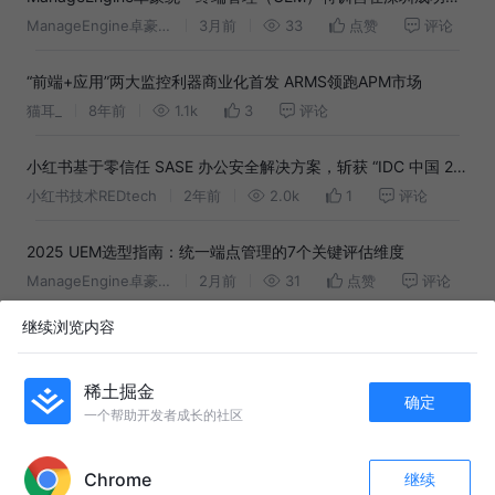
办
ManageEngine卓豪官方账号
3月前
33
点赞
评论
“前端+应用”两大监控利器商业化首发 ARMS领跑APM市场
猫耳_
8年前
1.1k
3
评论
小红书基于零信任 SASE 办公安全解决方案，斩获 “IDC 中国 20
大杰出安全项目”
小红书技术REDtech
2年前
2.0k
1
评论
2025 UEM选型指南：统一端点管理的7个关键评估维度
ManageEngine卓豪官方账号
2月前
31
点赞
评论
继续浏览内容
动态跟踪技术浅析
FengyunSky
6年前
3.0k
2
评论
稀土掘金
确定
一个帮助开发者成长的社区
阿里云 APM 解决方案地图
APP内打开
猫耳_
8年前
603
点赞
评论
Chrome
继续
收藏
3
1