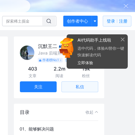
创作者中心
登录
注册
AI代码助手上线啦
沉默王二
选中代码，体验AI替你一键
Java 后端开发工程师
快速解读代码
作者榜No.1
优秀作者
立即体验
403
2.2m
19k
文章
阅读
粉丝
私信
关注
目录
收起
01、能够解决问题