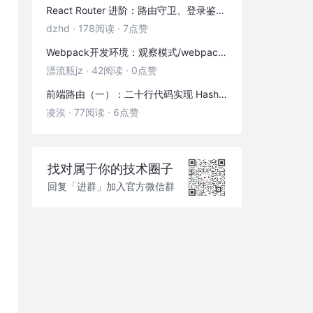
React Router 进阶：路由守卫、登录鉴权与状态传递
dzhd
·
178阅读
·
7点赞
Webpack开发环境：观察模式/webpack-dev-server/HMR热更新
漂流瓶jz
·
42阅读
·
0点赞
前端路由（一）：二十行代码实现 Hash 路由
凌涘
·
77阅读
·
6点赞
找对属于你的技术圈子
回复「进群」加入官方微信群