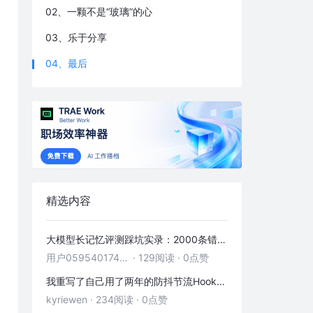
02、一颗不是“玻璃”的心
03、乐于分享
04、最后
精选内容
大模型长记忆评测踩坑实录：2000条错位记忆，让我排查了整整3小时
用户05954017446
·
129阅读
·
0点赞
我重写了自己用了两年的防抖节流Hook——发现里面藏着3个隐藏bug
kyriewen
·
234阅读
·
0点赞