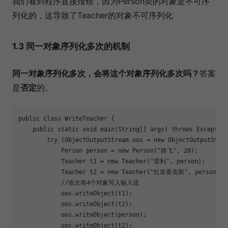
我们看到程序直接报错，因为Person类的对象是不可序
列化的，这导致了Teacher的对象不可序列化
1.3 同一对象序列化多次的机制
同一对象序列化多次，会将这个对象序列化多次吗？
答案
是
否定
的。
public
class
WriteTeacher
{
public
static
void
main
(String[] args)
throws
 Exceptio
try
 (ObjectOutputStream oos = 
new
 ObjectOutputStre
            Person person = 
new
 Person(
"路飞"
, 
20
);
            Teacher t1 = 
new
 Teacher(
"雷利"
, person);
            Teacher t2 = 
new
 Teacher(
"红发香克斯"
, person);
//依次将4个对象写入输入流
            oos.writeObject(t1);
            oos.writeObject(t2);
            oos.writeObject(person);
            oos.writeObject(t2);