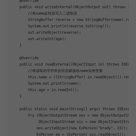
@Override
public
void
writeExternal
(ObjectOutput out)
throws
 IOE
//将name反转后写入二进制流
        StringBuffer reverse = 
new
 StringBuffer(name).reve
        System.out.println(reverse.toString());
        out.writeObject(reverse);
        out.writeInt(age);
    }
@Override
public
void
readExternal
(ObjectInput in)
throws
 IOExce
//将读取的字符串反转后赋值给name实例变量
this
.name = ((StringBuffer) in.readObject()).rever
        System.out.println(name);
this
.age = in.readInt();
    }
public
static
void
main
(String[] args)
throws
 IOExcept
try
 (ObjectOutputStream oos = 
new
 ObjectOutputStre
             ObjectInputStream ois = 
new
 ObjectInputStream
            oos.writeObject(
new
 ExPerson(
"brady"
, 
23
));
            ExPerson ep = (ExPerson) ois.readObject();