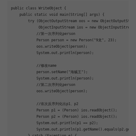
public
class
WriteObject
{
public
static
void
main
(String[] args)
{
try
 (ObjectOutputStream oos = 
new
 ObjectOutputStre
             ObjectInputStream ios = 
new
 ObjectInputStream
//第一次序列化person
            Person person = 
new
 Person(
"9龙"
, 
23
);
            oos.writeObject(person);
            System.out.println(person);
//修改name
            person.setName(
"海贼王"
);
            System.out.println(person);
//第二次序列化person
            oos.writeObject(person);
//依次反序列化出p1、p2
            Person p1 = (Person) ios.readObject();
            Person p2 = (Person) ios.readObject();
            System.out.println(p1 == p2);
            System.out.println(p1.getName().equals(p2.getN
        } 
catch
 (Exception e) {