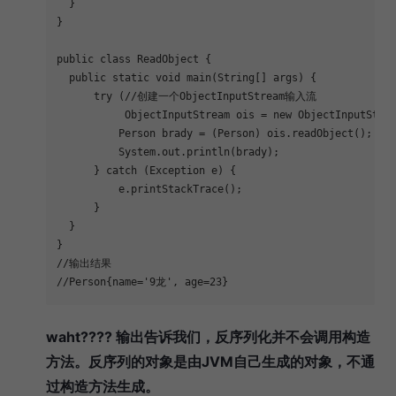
  }
}
public
class
ReadObject
{
public
static
void
main
(String[] args)
{
try
 (
//创建一个ObjectInputStream输入流
           ObjectInputStream ois = 
new
 ObjectInputStre
          Person brady = (Person) ois.readObject();
          System.out.println(brady);
      } 
catch
 (Exception e) {
          e.printStackTrace();
      }
  }
}
//输出结果
//Person{name='9龙', age=23}
waht???? 输出告诉我们，反序列化并不会调用构造
方法。反序列的对象是由JVM自己生成的对象，不通
过构造方法生成。