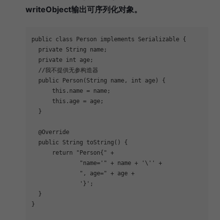
writeObject输出可序列化对象。
public
class
Person
implements
Serializable
{
private
 String name;
private
int
 age;
//我不提供无参构造器
public
Person
(String name, 
int
 age)
{
this
.name = name;
this
.age = age;
  }
@Override
public
 String 
toString
()
{
return
"Person{"
 +
"name='"
 + name + 
'\''
 +
", age="
 + age +
'}'
;
  }
}