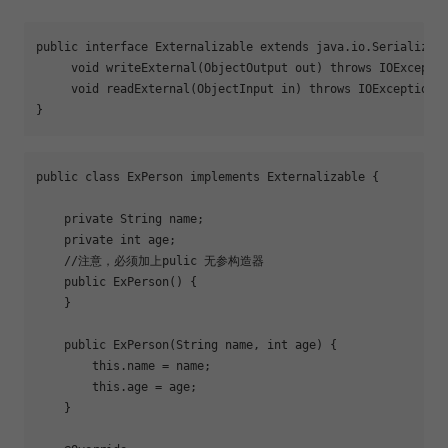
public
interface
Externalizable
extends
java
.
io
.
Serializab
void
writeExternal
(ObjectOutput out)
throws
 IOExcepti
void
readExternal
(ObjectInput in)
throws
 IOException,
}
public
class
ExPerson
implements
Externalizable
{
private
 String name;
private
int
 age;
//注意，必须加上pulic 无参构造器
public
ExPerson
()
{
    }
public
ExPerson
(String name, 
int
 age)
{
this
.name = name;
this
.age = age;
    }