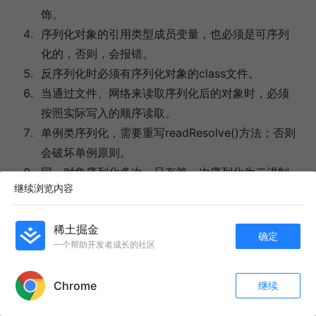
饰。
序列化对象的引用类型成员变量，也必须是可序列
化的，否则，会报错。
反序列化时必须有序列化对象的class文件。
当通过文件、网络来读取序列化后的对象时，必须
按照实际写入的顺序读取。
单例类序列化，需要重写readResolve()方法；否则
会破坏单例原则。
同一对象序列化多次，只有第一次序列化为二进制
继续浏览内容
流，以后都只是保存序列化编号，不会重复序列
化。
稀土掘金
建议所有可序列化的类加上serialVersionUID 版本
确定
一个帮助开发者成长的社区
号，方便项目升级。
APP内打开
Chrome
继续
收藏
123
37
关注
标签：
Java