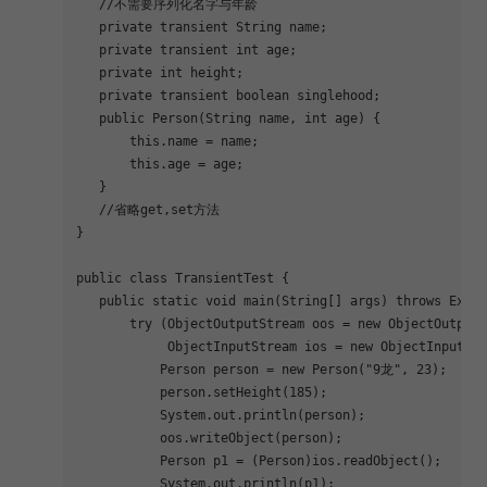
//不需要序列化名字与年龄
private
transient
 String name;
private
transient
int
 age;
private
int
 height;
private
transient
boolean
 singlehood;
public
Person
(String name, 
int
 age)
{
this
.name = name;
this
.age = age;
   }
//省略get,set方法
}
public
class
TransientTest
{
public
static
void
main
(String[] args)
throws
 Excep
try
 (ObjectOutputStream oos = 
new
 ObjectOutputS
            ObjectInputStream ios = 
new
 ObjectInputStr
           Person person = 
new
 Person(
"9龙"
, 
23
);
           person.setHeight(
185
);
           System.out.println(person);
           oos.writeObject(person);
           Person p1 = (Person)ios.readObject();
           System.out.println(p1);