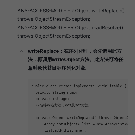
ANY-ACCESS-MODIFIER Object writeReplace()
throws ObjectStreamException;
ANY-ACCESS-MODIFIER Object readResolve()
throws ObjectStreamException;
writeReplace：在序列化时，会先调用此方
法，再调用writeObject方法。此方法可将任
意对象代替目标序列化对象
public
class
Person
implements
Serializable
{
private
 String name;
private
int
 age;
//省略构造方法，get及set方法
private
 Object 
writeReplace
()
throws
 ObjectStre
      ArrayList<Object> list = 
new
 ArrayList<>(
2
)
      list.add(
this
.name);