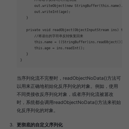
       out.writeObject(
new
 StringBuffer(
this
.name).rev
       out.writeInt(age);
   }
private
void
readObject
(ObjectInputStream ins)
thro
//将读出的字符串反转恢复回来
this
.name = ((StringBuffer)ins.readObject()).re
this
.age = ins.readInt();
   }
}
当序列化流不完整时，readObjectNoData()方法可
以用来正确地初始化反序列化的对象。例如，使用
不同类接收反序列化对象，或者序列化流被篡改
时，系统都会调用readObjectNoData()方法来初始
化反序列化的对象。
更彻底的自定义序列化