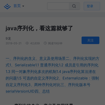
首页
登录
java序列化，看这篇就够了
9龙
关注
2019-05-21
42,639
阅读19分钟
一、序列化的含义、意义及使用场景
二、序列化实现的方
式
1、Serializable
1.1 普通序列化
1.2 成员是引用的序列化
1.3 同一对象序列化多次的机制
1.4 java序列化算法潜在
的问题
1.5 可选的自定义序列化
2、Externalizable：强制
自定义序列化
3、两种序列化对比
三、序列化版本号
serialVersionUID
四、总结