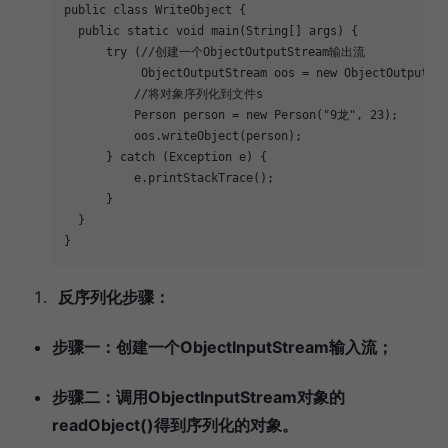
public
class
WriteObject
{
public
static
void
main
(String[] args)
{
try
 (
//创建一个ObjectOutputStream输出流
           ObjectOutputStream oos = 
new
 ObjectOutputSt
//将对象序列化到文件s
          Person person = 
new
 Person(
"9龙"
, 
23
);
          oos.writeObject(person);
      } 
catch
 (Exception e) {
          e.printStackTrace();
      }
  }
}
反序列化步骤：
步骤一：创建一个ObjectInputStream输入流；
步骤二：调用ObjectInputStream对象的
readObject()得到序列化的对象。