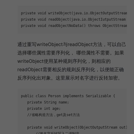
private
void
writeObject
(java.io.ObjectOutputStream ou
private
void
readObject
(java.io.ObjectIutputStream in)
private
void
readObjectNoData
()
throws
 ObjectStreamExc
通过重写writeObject与readObject方法，可以自己
选择哪些属性需要序列化， 哪些属性不需要。如果
writeObject使用某种规则序列化，则相应的
readObject需要相反的规则反序列化，以便能正确
反序列化出对象。这里展示对名字进行反转加密。
public
class
Person
implements
Serializable
{
private
 String name;
private
int
 age;
//省略构造方法，get及set方法
private
void
writeObject
(ObjectOutputStream out)
th
//将名字反转写入二进制流