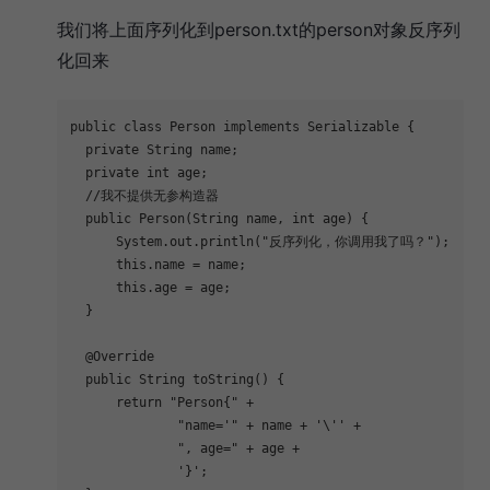
我们将上面序列化到person.txt的person对象反序列
化回来
public
class
Person
implements
Serializable
{
private
 String name;
private
int
 age;
//我不提供无参构造器
public
Person
(String name, 
int
 age)
{
      System.out.println(
"反序列化，你调用我了吗？"
);
this
.name = name;
this
.age = age;
  }
@Override
public
 String 
toString
()
{
return
"Person{"
 +
"name='"
 + name + 
'\''
 +
", age="
 + age +
'}'
;