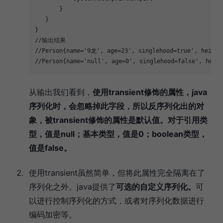
       }
   }
}
//输出结果
//Person{name='9龙', age=23', singlehood=true', height
//Person{name='null', age=0', singlehood=false', heigh
从输出我们看到，
使用transient修饰的属性，java
序列化时，会忽略掉此字段，所以反序列化出的对
象，被transient修饰的属性是默认值。对于引用类
型，值是null；基本类型，值是0；boolean类型，
值是false。
使用transient虽然简单，但将此属性完全隔离在了
序列化之外。java提供了
可选的自定义序列化。
可
以进行控制序列化的方式，或者对序列化数据进行
编码加密等。