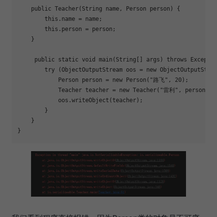
public
Teacher
(String name, Person person)
{
this
.name = name;
this
.person = person;
    }
public
static
void
main
(String[] args)
throws
 Excepti
try
 (ObjectOutputStream oos = 
new
 ObjectOutputStre
            Person person = 
new
 Person(
"路飞"
, 
20
);
            Teacher teacher = 
new
 Teacher(
"雷利"
, person);
            oos.writeObject(teacher);
        }
    }
}