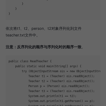
        }
    }
}
依次将t1、t2、person、t2对象序列化到文件
teacher.txt文件中。
注意：反序列化的顺序与序列化时的顺序一致
。
public
class
ReadTeacher
{
public
static
void
main
(String[] args)
{
try
 (ObjectInputStream ois = 
new
 ObjectInputStream
            Teacher t1 = (Teacher) ois.readObject();
            Teacher t2 = (Teacher) ois.readObject();
            Person p = (Person) ois.readObject();
            Teacher t3 = (Teacher) ois.readObject();
            System.out.println(t1 == t2);
            System.out.println(t1.getPerson() == p);