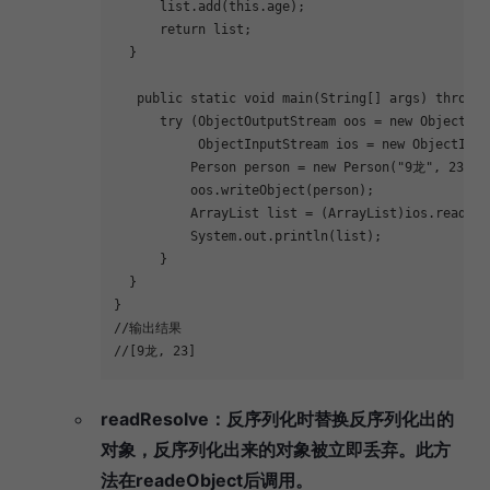
      list.add(
this
.age);
return
 list;
  }
public
static
void
main
(String[] args)
throws
 
try
 (ObjectOutputStream oos = 
new
 ObjectOut
           ObjectInputStream ios = 
new
 ObjectInpu
          Person person = 
new
 Person(
"9龙"
, 
23
);
          oos.writeObject(person);
          ArrayList list = (ArrayList)ios.readObj
          System.out.println(list);
      }
  }
}
//输出结果
//[9龙, 23]
readResolve：反序列化时替换反序列化出的
对象，反序列化出来的对象被立即丢弃。此方
法在readeObject后调用。