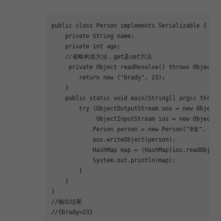
public
class
Person
implements
Serializable
{
private
 String name;
private
int
 age;
//省略构造方法，get及set方法
private
 Object 
readResolve
()
throws
 ObjectSt
return
new
 (
"brady"
, 
23
);
    }
public
static
void
main
(String[] args)
throws
try
 (ObjectOutputStream oos = 
new
 ObjectO
             ObjectInputStream ios = 
new
 ObjectIn
            Person person = 
new
 Person(
"9龙"
, 
23
)
            oos.writeObject(person);
            HashMap map = (HashMap)ios.readObject
            System.out.println(map);
        }
    }
}
//输出结果
//{brady=23}