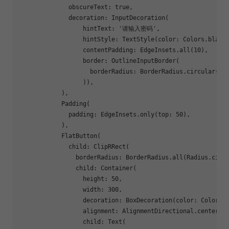
              obscureText: 
true
,

              decoration: InputDecoration(

                  hintText: 
'请输入密码'
,

                  hintStyle: TextStyle(color: Colors.black4
                  contentPadding: EdgeInsets.all(
10
),

                  border: OutlineInputBorder(

                    borderRadius: BorderRadius.circular(
4
),
                  )),

            ),

            Padding(

              padding: EdgeInsets.only(top: 
50
),

            ),

            FlatButton(

              child: ClipRRect(

                borderRadius: BorderRadius.all(Radius.circ
                child: Container(

                  height: 
50
,

                  width: 
300
,

                  decoration: BoxDecoration(color: Colors.d
                  alignment: AlignmentDirectional.center,

                  child: Text(
