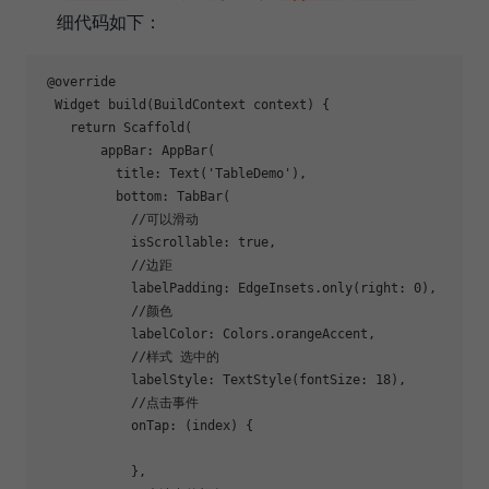
细代码如下：
@override
Widget 
build
(BuildContext context)
{

return
 Scaffold(

        appBar: AppBar(

          title: Text(
'TableDemo'
),

          bottom: TabBar(

//可以滑动
            isScrollable: 
true
,

//边距
            labelPadding: EdgeInsets.only(right: 
0
),

//颜色
            labelColor: Colors.orangeAccent,

//样式 选中的
            labelStyle: TextStyle(fontSize: 
18
),

//点击事件
            onTap: (index) {

            },
