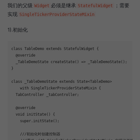
我们的父级
必须是继承
；需要
Widget
StatefulWidget
实现
SingleTickerProviderStateMixin
1).初始化
class
TableDemo
extends
StatefulWidget
{

@override
_TableDemoState 
createState
()
=> _TableDemoState();

}

class
_TableDemoState
extends
State
<
TableDemo
>

with
SingleTickerProviderStateMixin
{

  TabController _tabController;

@override
void
initState
()
{

super
.initState();

///初始化时创建控制器