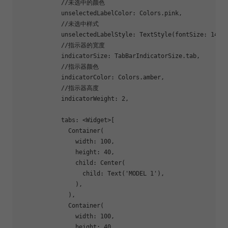
//未选中的颜色
            unselectedLabelColor: Colors.pink,

//未选中样式
            unselectedLabelStyle: TextStyle(fontSize: 
14
),

//指示器的宽度
            indicatorSize: TabBarIndicatorSize.tab,

//指示器颜色
            indicatorColor: Colors.amber,

//指示器高度
            indicatorWeight: 
2
,

            tabs: <Widget>[

              Container(

                width: 
100
,

                height: 
40
,

                child: Center(

                  child: Text(
'MODEL 1'
),

                ),

              ),

              Container(

                width: 
100
,

                height: 
40
,
