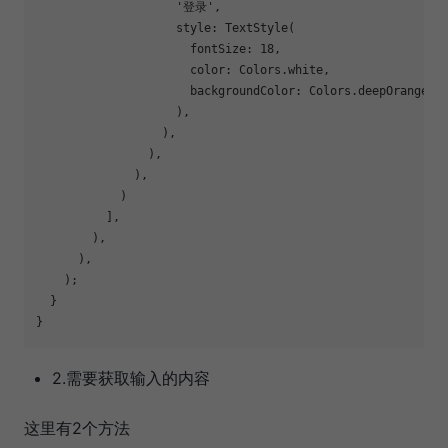
'登录'
,

                    style: TextStyle(

                      fontSize: 
18
,

                      color: Colors.white,

                      backgroundColor: Colors.deepOrangeAcc
                    ),

                  ),

                ),

              ),

            )

          ],

        ),

      ),

    );

  }

2.需要获取输入的内容
这里有2个方法