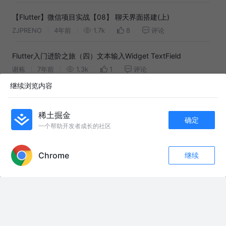
【Flutter】微信项目实战【08】 聊天界面搭建(上)
ZJPRENO
4年前
1.7k
8
评论
Flutter入门进阶之旅（四）文本输入Widget TextField
谢栋
7年前
1.3k
1
评论
继续浏览内容
Flutter完整开发实战详解(五、 深入探索)
恋猫de小郭
7年前
19k
130
14
稀土掘金
确定
一个帮助开发者成长的社区
APP内打开
友情链接：
陕西柞水遭遇泥石流，致1死2失联
Chrome
继续
评论
收藏
4
谭嗣同慷慨赴义，用鲜血激励世人。 #武侠剧 #好剧推荐 #抖音二创激励计划
关注
#因为一个片段看了整部剧 #创作者扶持计划
兰州拉面要改名了 或改名青海拉面 天津72家拉面馆集体更换招牌 “兰州拉面”
商标申请均被驳回 目前商标处于无效状态
【抖音独家】还是你们干跨境的有意思啊，实现了真正意义上的 “爆单”#时代
的荣耀 #零基础看懂全球 #全球创作者计划 #青年创作者成长计划 #在合集看
百态