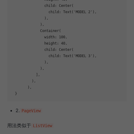
                child: Center(

                  child: Text(
'MODEL 2'
),

                ),

              ),

              Container(

                width: 
100
,

                height: 
40
,

                child: Center(

                  child: Text(
'MODEL 3'
),

                ),

              ),

            ],

          ),

        ),

2.
PageView
用法类似于
ListView