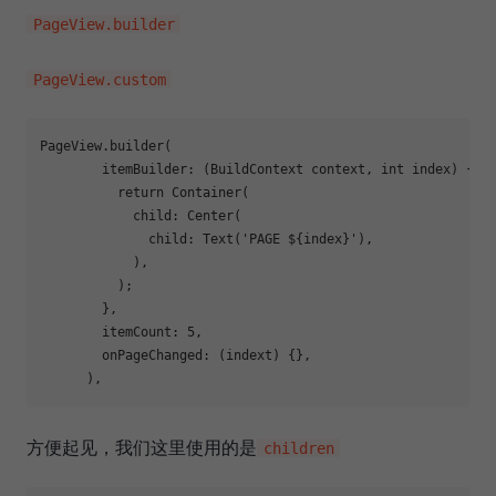
PageView.builder
PageView.custom
PageView.builder(

        itemBuilder: (BuildContext context, 
int
 index) {

return
 Container(

            child: Center(

              child: Text(
'PAGE ${index}'
),

            ),

          );

        },

        itemCount: 
5
,

        onPageChanged: (indext) {},

方便起见，我们这里使用的是
children