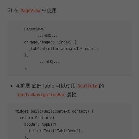
3).在
中使用
PageView
      PageView(

            ...省略...

      onPageChanged: (index) {

        _tabController.animateTo(index);

      },

             ...省略...

4.扩展 底部Table 可以使用
的
Scaffold
属性
bottomNavigationBar
Widget 
build
(BuildContext context)
{

return
 Scaffold(

      appBar: AppBar(

        title: Text(
'TableDemo'
),

      ),
