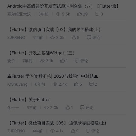
Android中高级进阶开发面试题冲刺合集（八）【Flutter篇】
塞尔维亚大汉
3年前
5.5k
29
3
【Flutter】微信项目实战【02】我的界面搭建(上)
ZJPRENO
4年前
2.3k
9
评论
【Flutter】开发之基础Widget（三）
欢子
7年前
3.1k
1
评论
⚠️Flutter 学习资料汇总| 2020与我的年中总结⚠️
iOShuyang
6年前
2.4k
5
2
【Flutter】关于Flutter
冬十一
6年前
2.0k
1
评论
【Flutter】微信项目实战【05】 通讯录界面搭建(上)
ZJPRENO
4年前
4.1k
9
评论