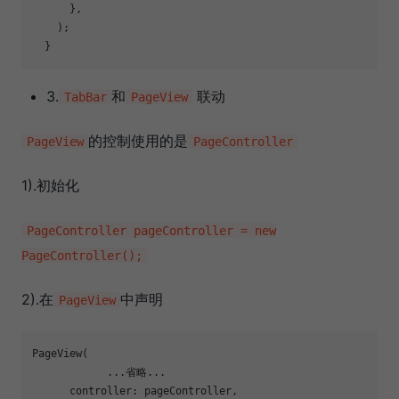
      },

    );

3.
和
联动
TabBar
PageView
的控制使用的是
PageView
PageController
1).初始化
PageController pageController = new
PageController();
2).在
中声明
PageView
PageView(

            ...省略...

      controller: pageController,
