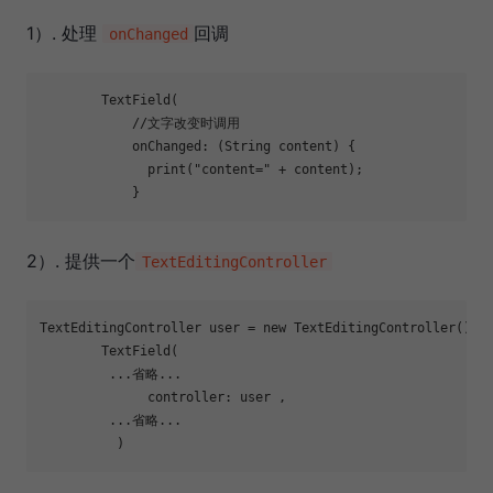
1）. 处理
回调
onChanged
        TextField(

//文字改变时调用
            onChanged: (String content) {

              print(
"content="
 + content);

2）. 提供一个
TextEditingController
TextEditingController user = 
new
 TextEditingController();

        TextField(

         ...省略...

              controller: user ,

         ...省略...
