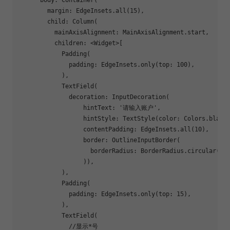
        margin: EdgeInsets.all(
15
),

        child: Column(

          mainAxisAlignment: MainAxisAlignment.start,

          children: <Widget>[

            Padding(

              padding: EdgeInsets.only(top: 
100
),

            ),

            TextField(

              decoration: InputDecoration(

                  hintText: 
'请输入账户'
,

                  hintStyle: TextStyle(color: Colors.black4
                  contentPadding: EdgeInsets.all(
10
),

                  border: OutlineInputBorder(

                    borderRadius: BorderRadius.circular(
4
),
                  )),

            ),

            Padding(

              padding: EdgeInsets.only(top: 
15
),

            ),

            TextField(

//显示*号