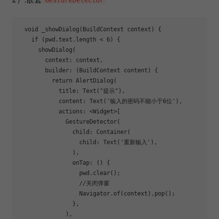
void
_showDialog
(BuildContext context)
{

if
 (pwd.text.length < 
6
) {

      showDialog(

        context: context,

        builder: (BuildContext content) {

return
 AlertDialog(

            title: Text(
"提示"
),

            content: Text(
'输入的密码不能小于6位'
),

            actions: <Widget>[

              GestureDetector(

                child: Container(

                  child: Text(
'重新输入'
),

                ),

                onTap: () {

                  pwd.clear();

//关闭弹窗
                  Navigator.of(context).pop();

                },

              ),
