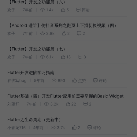
【Flutter】开发之功能篇（六）
欢子
7年前
1.4k
5
评论
【Android 进阶】仿抖音系列之翻页上下滑切换视频（四）
欢子
7年前
2.8k
2
2
【Flutter】开发之功能篇（七）
欢子
7年前
6.1k
13
3
Flutter开发进阶学习指南
在线写bug
5年前
893
点赞
评论
Flutter基础（四）开发Flutter应用前需要掌握的Basic Widget
刘望舒
7年前
3.2k
22
2
Flutter之生命周期（更新中）
小青龙716
4年前
3.7k
2
评论