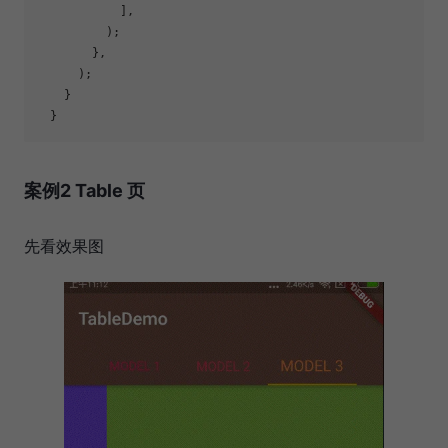
            ],

          );

        },

      );

    }

案例2 Table 页
先看效果图