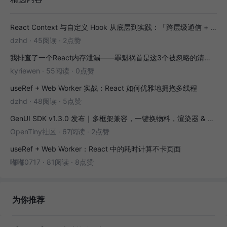
React Context 与自定义 Hook 从底层到实践：「跨层级通信 + 副作用封装」全解析
dzhd
·
45阅读
·
2点赞
我排查了一个React内存泄漏——罪魁祸首是这3个被忽略的清理函数
kyriewen
·
55阅读
·
0点赞
useRef + Web Worker 实战：React 如何优雅地拥抱多线程
dzhd
·
48阅读
·
5点赞
GenUI SDK v1.3.0 发布｜多框架兼容，一键换物料，渲染器 & 演练场全面增强！
OpenTiny社区
·
67阅读
·
2点赞
useRef + Web Worker：React 中的耗时计算不卡页面
嘟嘟0717
·
81阅读
·
8点赞
为你推荐