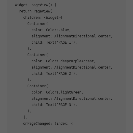
Widget 
_pageView
()
{

return
 PageView(

      children: <Widget>[

        Container(

          color: Colors.blue,

          alignment: AlignmentDirectional.center,

          child: Text(
'PAGE 1'
),

        ),

        Container(

          color: Colors.deepPurpleAccent,

          alignment: AlignmentDirectional.center,

          child: Text(
'PAGE 2'
),

        ),

        Container(

          color: Colors.lightGreen,

          alignment: AlignmentDirectional.center,

          child: Text(
'PAGE 3'
),

        ),

      ],

      onPageChanged: (index) {
