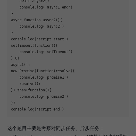
await
 async2()

console
.log(
'async1 end'
)

async
function
async2
(
)
{

console
.log(
'async2'
)

console
.log(
'script start'
)

setTimeout(
function
(
)
{

console
.log(
'setTimeout'
) 

},
0
)  

new
Promise
(
function
(
resolve
)
{

console
.log(
'promise1'
)

    resolve();

}).then(
function
(
)
{

console
.log(
'promise2'
)

console
.log(
'script end'
这个题目主要是考察对同步任务、异步任务：