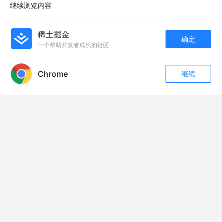
继续浏览内容
友情链接：
全球多个国家的经典冲锋枪盘点，近战名枪历史科普。纯军事武器科普，无
稀土掘金
任何不良引导！#武器科普 #军事科普 #武器历史 #青年创作者扶持计划 #创
确定
一个帮助开发者成长的社区
作者扶持计划
APP内打开
六耳未来纪元6元皮肤！#六耳 #心魔六耳新皮肤未来纪元 #王者荣耀
明知再见难，还得说再见 #亲情 #泪目 #兄弟情深 #离别 #画一个故事
Chrome
继续
美彤形体有氧运动直播回放《完整版》26.8.4 周二 午课 蓝光高清无删减 健
收藏
169
25
身减肥燃脂塑型瘦腰瘦肚子瘦手臂瘦肩背瘦臀腿 全身燃脂暴汗瘦全身操#美
关注
彤形体 #美彤形体直播 #美彤形体礼仪 #美彤形体有氧运动直播回放 #美彤形
体有氧运动
帅哥美女海边散步 🌊这BGM一响！DNA都跟着晃了～ 海边散步配《相遇》
DJ版🎶 谁懂这种浪漫暴击啊！💘
央视曝光十艘055同框画面，建制万吨大驱编队，重塑远洋对抗格局#军事
#055大驱 #亚太局势 #大国重器 #零基础看懂全球
帅帅形体有氧运动直播回放《完整版》26.8.4 周二 早课 蓝光高清无删减 健
身减肥燃脂塑型瘦腰瘦肚子瘦手臂瘦肩背瘦臀腿 全身燃脂暴汗瘦全身操#帅
帅有氧 #帅帅有氧运动健身 #帅帅有氧运动 #帅帅有氧运动回放 #帅帅有氧健
身
太宗忌惮女主预言，少女媚娘深宫隐忍保命实录 #武则天 #了不起的精讲团 #
抖音精选 #经典好剧 #深度解析
#爆笑课堂
热热热！多国气温刷新纪录，集体拉响最高级别高温预警，美国46℃、韩国