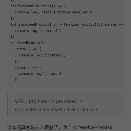
resolvePromise.then(
()
 =>
 {

console
.log(
'resolvePromise resolved'
)

let
 resolvedPromiseThen = 
Promise
.resolve().then(
res
 =>
 {

console
.log(
'promise1'
)

})

resolvedPromiseThen

  .then(
()
 =>
 {

console
.log(
'promise2'
)

  })

  .then(
()
 =>
 {

console
.log(
'promise3'
)

结果：promise1 -> promise2 ->
resolvePromise resolved -> promise3
这道题真的是非常费解了。为什么'resolvePromise