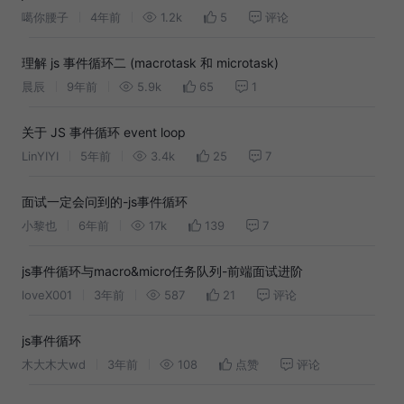
噶你腰子
4年前
1.2k
5
评论
理解 js 事件循环二 (macrotask 和 microtask)
晨辰
9年前
5.9k
65
1
关于 JS 事件循环 event loop
LinYIYI
5年前
3.4k
25
7
面试一定会问到的-js事件循环
小黎也
6年前
17k
139
7
js事件循环与macro&micro任务队列-前端面试进阶
loveX001
3年前
587
21
评论
js事件循环
木大木大wd
3年前
108
点赞
评论