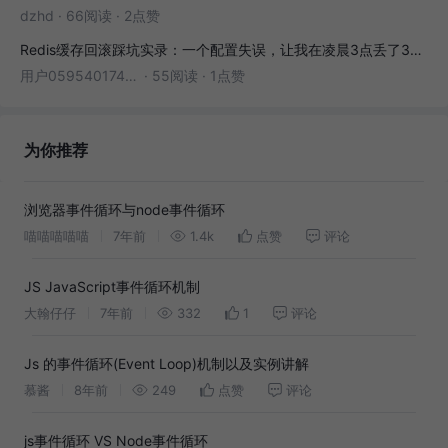
dzhd
·
66阅读
·
2点赞
Redis缓存回滚踩坑实录：一个配置失误，让我在凌晨3点丢了3000条数据
用户05954017446
·
55阅读
·
1点赞
为你推荐
浏览器事件循环与node事件循环
喵喵喵喵喵
7年前
1.4k
点赞
评论
JS JavaScript事件循环机制
大翰仔仔
7年前
332
1
评论
Js 的事件循环(Event Loop)机制以及实例讲解
慕酱
8年前
249
点赞
评论
js事件循环 VS Node事件循环