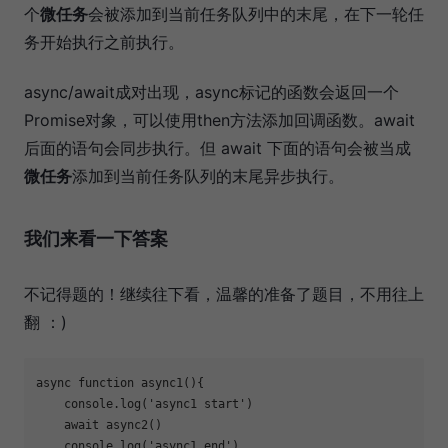
个
微任务
会被添加到当前任务队列中的末尾，在下一轮任
务开始执行之前执行。
async/await成对出现，async标记的函数会返回一个
Promise对象，可以使用then方法添加回调函数。await
后面的语句会同步执行。但 await 下面的语句会被当成
微任务
添加到当前任务队列的末尾异步执行。
我们来看一下答案
不记得题的！继续往下看，温馨的准备了题目，不用往上
翻 ：)
async
function
async1
(
)
{

console
.log(
'async1 start'
)

await
 async2()

console
.log(
'async1 end'
)
