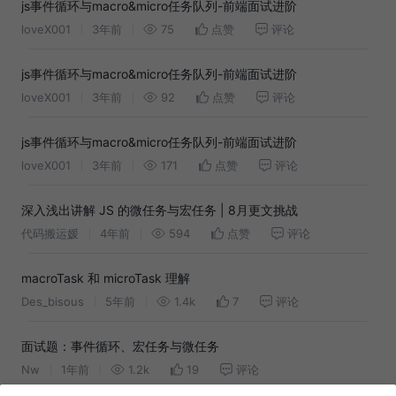
js事件循环与macro&micro任务队列-前端面试进阶
loveX001
3年前
75
点赞
评论
js事件循环与macro&micro任务队列-前端面试进阶
loveX001
3年前
92
点赞
评论
js事件循环与macro&micro任务队列-前端面试进阶
loveX001
3年前
171
点赞
评论
深入浅出讲解 JS 的微任务与宏任务 | 8月更文挑战
代码搬运媛
4年前
594
点赞
评论
macroTask 和 microTask 理解
Des_bisous
5年前
1.4k
7
评论
面试题：事件循环、宏任务与微任务
Nw
1年前
1.2k
19
评论