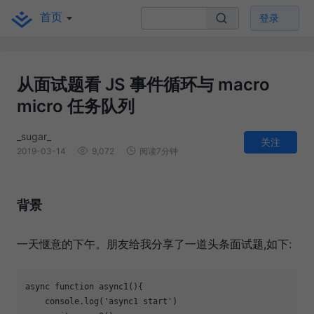
首页
登录
从面试题看 JS 事件循环与 macro
micro 任务队列
_sugar_
关注
2019-03-14
9,072
阅读7分钟
背景
一天惬意的下午。朋友给我分享了一道头条面试题,如下:
async
function
async1
(
)
{

console
.log(
'async1 start'
)
