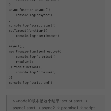
async
function
async2
(
)
{

console
.log(
'async2'
)

console
.log(
'script start'
)

setTimeout(
function
(
)
{

console
.log(
'setTimeout'
) 

},
0
)  

new
Promise
(
function
(
resolve
)
{

console
.log(
'promise1'
)

    resolve();

}).then(
function
(
)
{

console
.log(
'promise2'
)

console
.log(
'script end'
>=node10版本是这个结果: script start ->
async1 start -> async2 -> promise1 -> script