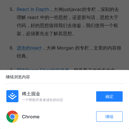
React In Depth
，大神justjavac的专栏，深刻的去
理解 react 中的一些思想，还是那句话，思想大于
代码，好的思想值得我们去借鉴，我们使用一个框
架，必须要先去了解其思想。
进击的react
，大神 Morgan 的专栏，文章的内容很
经典。
国内React Fiber的布道者
，我是看了他很多的文
继续浏览内容
章，才有了学习的思路，很好的指路人。
稀土掘金
其他
确定
一个帮助开发者成长的社区
APP内打开
阮一峰老师的博客，我就不列出来了，我们都应该
Chrome
继续
经常去看一下。
收藏
366
55
关注