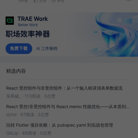
5年前
点赞
评论
精选内容
React 受控组件与非受控组件：从一个输入框讲清表单数据流
东风破_
·
113阅读
·
3点赞
React 受控/非受控组件与 React.memo 性能优化——从本质到实战
dzhd
·
97阅读
·
2点赞
玩转 Flutter 项目依赖：从 pubspec.yaml 到实战包管理
GitLqr
·
88阅读
·
0点赞