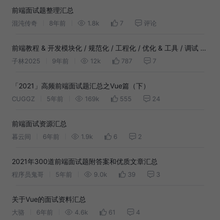
前端面试题整理汇总
混沌传奇
8年前
1.8k
7
评论
前端教程 & 开发模块化 / 规范化 / 工程化 / 优化 & 工具 / 调试 &
值得关注的博客 / Git & 面试 - 资源汇总
子林2025
9年前
12k
787
7
「2021」高频前端面试题汇总之Vue篇（下）
CUGGZ
5年前
169k
555
24
前端面试资源汇总
暮云间
6年前
1.9k
6
2
2021年300道前端面试题附答案和优质文章汇总
程序员鬼哥
5年前
9.0k
39
3
关于Vue的面试资料汇总
大骆
6年前
4.6k
61
4