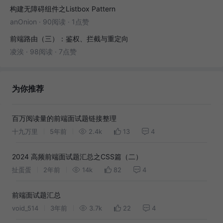
构建无障碍组件之Listbox Pattern
anOnion
·
90阅读
·
1点赞
前端路由（三）：鉴权、拦截与重定向
凌涘
·
98阅读
·
7点赞
为你推荐
百万阅读量的前端面试题链接整理
十九万里
5年前
2.4k
13
4
2024 高频前端面试题汇总之CSS篇（二）
扯蛋蛋
2年前
14k
82
4
前端面试题汇总
void_514
3年前
3.7k
22
4