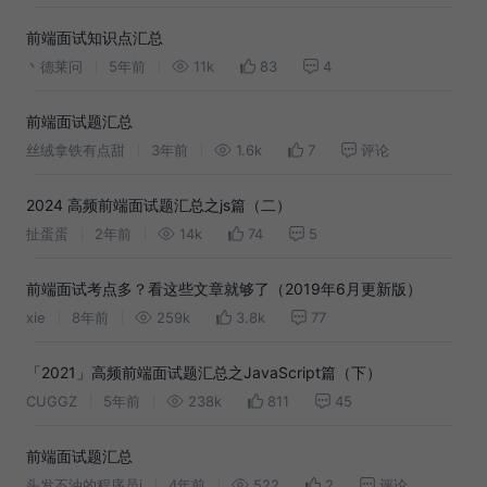
前端面试知识点汇总
丶德莱问
5年前
11k
83
4
前端面试题汇总
丝绒拿铁有点甜
3年前
1.6k
7
评论
2024 高频前端面试题汇总之js篇（二）
扯蛋蛋
2年前
14k
74
5
前端面试考点多？看这些文章就够了（2019年6月更新版）
xie
8年前
259k
3.8k
77
「2021」高频前端面试题汇总之JavaScript篇（下）
CUGGZ
5年前
238k
811
45
前端面试题汇总
头发不油的程序员i
4年前
522
2
评论