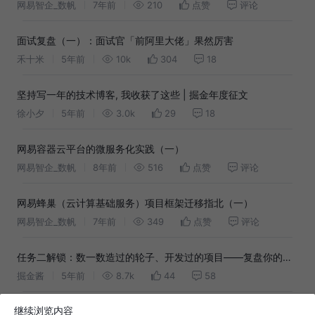
网易智企_数帆
7年前
210
点赞
评论
面试复盘（一）：面试官「前阿里大佬」果然厉害
禾十米
5年前
10k
304
18
坚持写一年的技术博客, 我收获了这些 | 掘金年度征文
徐小夕
5年前
3.0k
29
18
网易容器云平台的微服务化实践（一）
网易智企_数帆
8年前
516
点赞
评论
网易蜂巢（云计算基础服务）项目框架迁移指北（一）
网易智企_数帆
7年前
349
点赞
评论
任务二解锁：数一数造过的轮子、开发过的项目——复盘你的项
目经历吧！
掘金酱
5年前
8.7k
44
58
继续浏览内容
一个程序员的 AI 跨界实验：把十几年前的歌词变成网易云单曲，