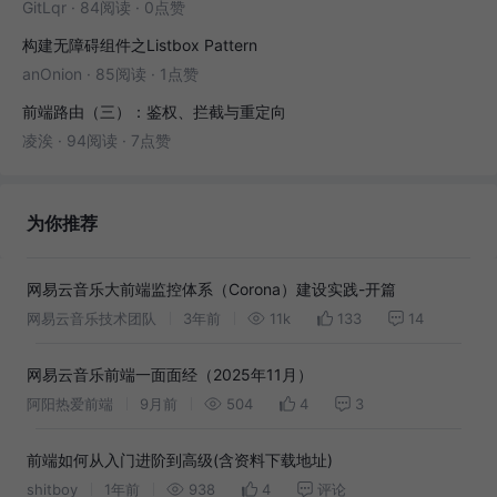
GitLqr
·
84阅读
·
0点赞
构建无障碍组件之Listbox Pattern
anOnion
·
85阅读
·
1点赞
前端路由（三）：鉴权、拦截与重定向
凌涘
·
94阅读
·
7点赞
为你推荐
网易云音乐大前端监控体系（Corona）建设实践-开篇
网易云音乐技术团队
3年前
11k
133
14
网易云音乐前端一面面经（2025年11月）
阿阳热爱前端
9月前
504
4
3
前端如何从入门进阶到高级(含资料下载地址)
shitboy
1年前
938
4
评论