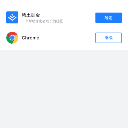
我复盘了全过程
程序员Terry
7天前
39
点赞
评论
稀土掘金
确定
一个帮助开发者成长的社区
友情链接：
APP内打开
1980年引进中国！《绝唱》上译厂译制感动万千观众
Chrome
继续
#剪映让好作品告别AI感 本作品无文案…脑补
点赞
评论
收藏
密钥复刻教程来了！！！ 快艾特你的密钥搭子学起来！！#捡密钥的快乐谁
关注
懂 @派派✨速刷密钥 @芸小果✨速刷密钥 @绷带（密钥速刷）#和平精英刺激
空投节 #我与和平精英的故事 #和平精英特种兵集结
深度解读《翠丝》旁人的接纳是馈赠，与自身和解才是归途 #抖音影视解说 #
抖音精选计划 #高分电影 #了不起的精讲团
身家85亿美元 孙宇晨回应福布斯排名超王健林家族： 我心里没有波澜 只有
警醒 提及7年前被王思聪公开嘲讽： 傲慢永远是最先被清算的资产 （界面新
闻 编辑：11）
特朗普彻底失去控制！战火反噬谁来买单？白宫这回真兜不住了 全#全球创
作者计划 #时代砺剑高燃出列
《万年小萌僵》第8集丨威勇来袭#僵尸道长 #AI原创作品 #万年小萌僵
都是烤肠惹的祸#搞笑配音#邯郸方言
深度解读《布袋人》：丢掉童年时的旧物，就唤醒了沉睡中的怪物。#恐怖电
影解说#恐怖片#重返暑假计划 #光影合伙人计划 #顾恐说怖
MJ杰克逊历史震撼片头，据说动用某国军队协助入镜拍摄，尖叫 MJ，迈克尔
杰克逊，历史震撼片头，据说动用某国军队协助入镜拍摄，武警维持秩序，观