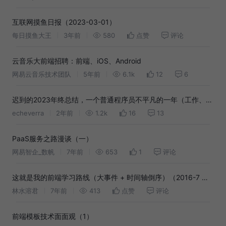
互联网摸鱼日报（2023-03-01）
每日摸鱼大王
3年前
580
点赞
评论
云音乐大前端招聘：前端、iOS、Android
网易云音乐技术团队
5年前
6.1k
12
6
迟到的2023年终总结，一个普通程序员不平凡的一年（工作、副
业、家庭）
echeverra
2年前
1.2k
16
13
PaaS服务之路漫谈（一）
网易智企_数帆
7年前
653
1
评论
这就是我的前端学习路线（大事件 + 时间轴倒序）（2016-7 至
今）
林水溶君
7年前
413
点赞
评论
前端模板技术面面观（1）