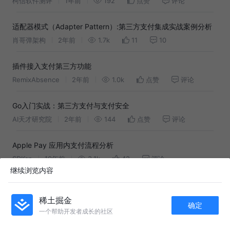
柯信软件测评
1年前
192
点赞
评论
适配器模式（Adapter Pattern）:第三方支付集成实战案例分析
肖哥弹架构
2年前
1.7k
11
10
插件接入支付第三方功能
RemixAbsence
2年前
1.0k
点赞
评论
Go入门实战：第三方支付与支付安全
AI天才研究院
2年前
144
点赞
评论
Apple Pay 应用内支付流程分析
SDKcn
10年前
3.1k
42
评论
继续浏览内容
第三方支付系统技术分享
diedai
7年前
2.3k
2
评论
稀土掘金
确定
一个帮助开发者成长的社区
APP内打开
【深度解析】嵌入式第三方集成的优势、挑战与实现方案（2025