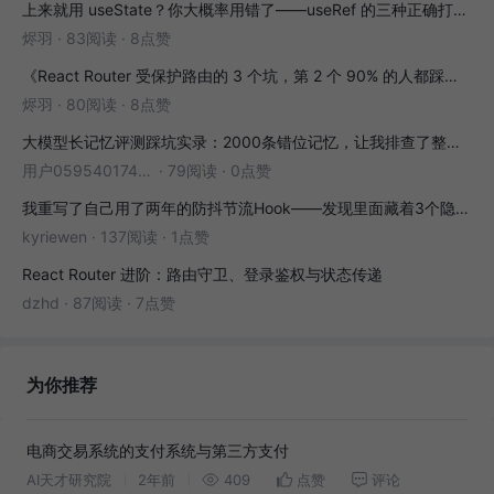
上来就用 useState？你大概率用错了——useRef 的三种正确打开方式
烬羽
·
83阅读
·
8点赞
《React Router 受保护路由的 3 个坑，第 2 个 90% 的人都踩过》
烬羽
·
80阅读
·
8点赞
大模型长记忆评测踩坑实录：2000条错位记忆，让我排查了整整3小时
用户05954017446
·
79阅读
·
0点赞
我重写了自己用了两年的防抖节流Hook——发现里面藏着3个隐藏bug
kyriewen
·
137阅读
·
1点赞
React Router 进阶：路由守卫、登录鉴权与状态传递
dzhd
·
87阅读
·
7点赞
为你推荐
电商交易系统的支付系统与第三方支付
AI天才研究院
2年前
409
点赞
评论