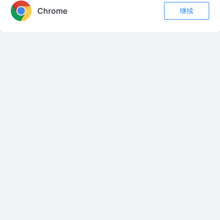
版）
llinn
1年前
258
点赞
评论
Chrome
继续
收藏
59
4
关注
第三方支付接口对比
guanguans
8年前
2.6k
2
评论
第三方支付API支付宝支付申请流程
石宗昊
5年前
668
1
评论
友情链接：
AI + BI 数据分析
AI 智能家居
「我们身边的算法决策」工作坊
[L1-20] [c2] CSS 定位
为什么不看好百度的大语言模型？
技术必修课 内部分享 - 2023年6月.key
项目管理之干系人管理
009 必要知识：5分钟看懂一只可转债
海外数据法（持续更新ing）
各个品种分析