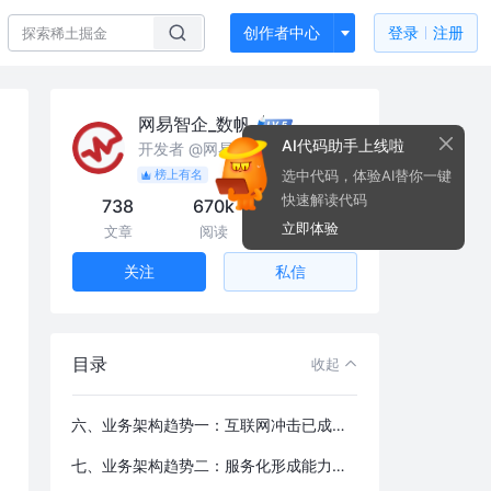
创作者中心
登录
注册
网易智企_数帆
AI代码助手上线啦
开发者 @网易
选中代码，体验AI替你一键
榜上有名
快速解读代码
738
670k
7.8k
立即体验
文章
阅读
粉丝
私信
关注
目录
收起
六、业务架构趋势一：互联网冲击已成必然，快速变更成为核心竞争力，DevOps重构组织架构，流程，文化是必然选择
七、业务架构趋势二：服务化形成能力复用中心，快速推出产品，打通数据平台，占领新产业生物链的高端