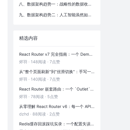
八、数据架构趋势一：战略性的数据收集，整合，反馈使得公司成为AI时代牌桌上的竞争者的基础
九、数据架构趋势二：人工智能虽然如火如荼，概念多，落地少，人工智能模型通用性差，试用范围小，需要场景化落地，通用人工智能任重道远。
精选内容
React Router v7 完全指南：一个 Demo 吃透前端路由
烬羽
·
148阅读
·
7点赞
从"整个页面刷新"到"丝滑切换"：手写一个 HashRouter 彻底搞懂前端路由
烬羽
·
140阅读
·
7点赞
React Router 嵌套路由：一个 `Outlet` 引发的布局思考
烬羽
·
78阅读
·
5点赞
从零理解 React Router v6：每一个 API 都是怎么工作的
dzhd
·
88阅读
·
2点赞
Redis缓存回滚踩坑实录：一个配置失误，让我在凌晨3点丢了3000条数据