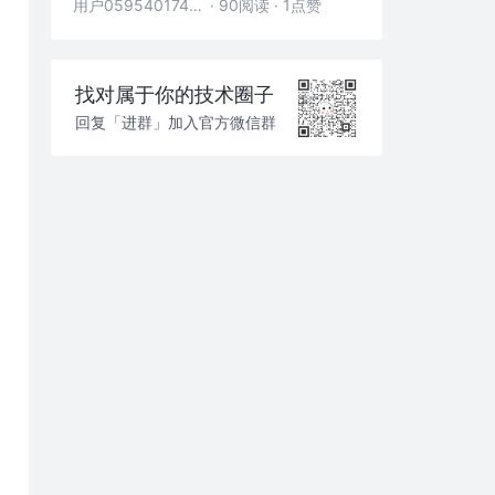
用户05954017446
·
90阅读
·
1点赞
找对属于你的技术圈子
回复「进群」加入官方微信群