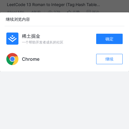
LeetCode 13 Roman to Integer (Tag:Hash Table
Difficulty:Easy)
AllenLMN
4年前
279
点赞
评论
继续浏览内容
# LeetCode集锦（四） - 第13题 Roman To Integer
fightcrap
7年前
396
点赞
评论
稀土掘金
确定
一个帮助开发者成长的社区
APP内打开
LeetCode日常之字符串：8 字符串转整数（atoi）| 创作者训练
营
木瓜煲鸡脚
5年前
713
12
评论
Chrome
继续
点赞
评论
收藏
关注
友情链接：
国外研发的新型种菜方式！ #科普 #涨知识 #种菜小技巧 #发明 #全球看点
俄乌战争进入“无人消耗”新阶段（上集） #俄乌战争
原来是心疼护士长啊！ #护士 #热门 #内容过于真实
一口气看懂张本智和-6-两段式转换 #硬核技战术 #张本智和 #马龙 #樊振东
#乒乓球
后果我的后果 #错误化 #黑暗接管 #错误化恶搞之家 #概念图 #手绘
#不懂就问万能网友
退役老兵的“八一”节#战友联谊会 #热点话题#建军99周年庆#原创#荆南视角