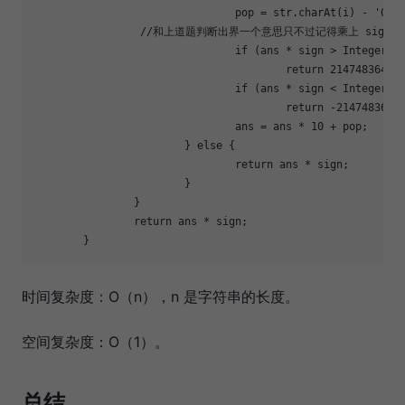
				pop = str.charAt(i) - 
'0'
;

//和上道题判断出界一个意思只不过记得乘上 sign 
if
 (ans * sign > Integer.M
return
2147483647
;

if
 (ans * sign < Integer.M
return
 -
2147483648
;
				ans = ans * 
10
 + pop;

			} 
else
 {

return
 ans * sign;

			}

		}

return
 ans * sign;

时间复杂度：O（n），n 是字符串的长度。
空间复杂度：O（1）。
总结