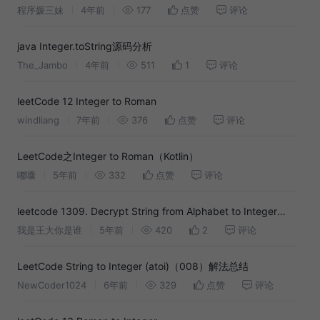
程序媛三妹
4年前
177
点赞
评论
java Integer.toString源码分析
The_Jambo
4年前
511
1
评论
leetCode 12 Integer to Roman
windliang
7年前
376
点赞
评论
LeetCode之Integer to Roman（Kotlin）
嘟囔
5年前
332
点赞
评论
leetcode 1309. Decrypt String from Alphabet to Integer
Mapping（python）
我是王大你是谁
5年前
420
2
评论
LeetCode String to Integer (atoi)（008）解法总结
NewCoder1024
6年前
329
点赞
评论