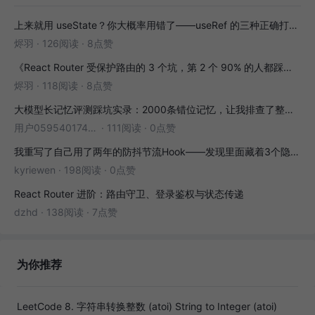
上来就用 useState？你大概率用错了——useRef 的三种正确打开方式
烬羽
·
126阅读
·
8点赞
《React Router 受保护路由的 3 个坑，第 2 个 90% 的人都踩过》
烬羽
·
118阅读
·
8点赞
大模型长记忆评测踩坑实录：2000条错位记忆，让我排查了整整3小时
用户05954017446
·
111阅读
·
0点赞
我重写了自己用了两年的防抖节流Hook——发现里面藏着3个隐藏bug
kyriewen
·
198阅读
·
0点赞
React Router 进阶：路由守卫、登录鉴权与状态传递
dzhd
·
138阅读
·
7点赞
为你推荐
LeetCode 8. 字符串转换整数 (atoi) String to Integer (atoi)