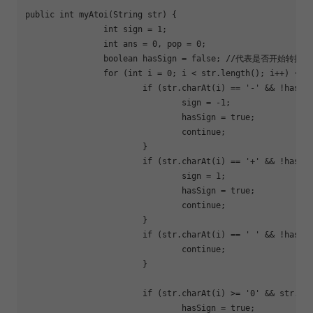
public
int
myAtoi
(String str)
{

int
 sign = 
1
;

int
 ans = 
0
, pop = 
0
;

boolean
 hasSign = 
false
; 
//代表是否开始转换数
for
 (
int
 i = 
0
; i < str.length(); i++) {

if
 (str.charAt(i) == 
'-'
 && !hasSig
				sign = -
1
;

				hasSign = 
true
;

continue
;

			}

if
 (str.charAt(i) == 
'+'
 && !hasSig
				sign = 
1
;

				hasSign = 
true
;

continue
;

			}

if
 (str.charAt(i) == 
' '
 && !hasSig
continue
;

			}

if
 (str.charAt(i) >= 
'0'
 && str.ch
				hasSign = 
true
;
