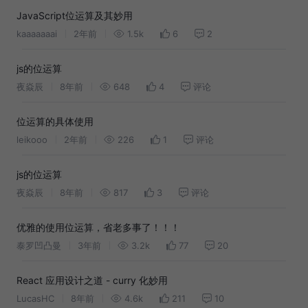
JavaScript位运算及其妙用
kaaaaaaai
2年前
1.5k
6
2
js的位运算
夜焱辰
8年前
648
4
评论
位运算的具体使用
leikooo
2年前
226
1
评论
js的位运算
夜焱辰
8年前
817
3
评论
优雅的使用位运算，省老多事了！！！
泰罗凹凸曼
3年前
3.2k
77
20
React 应用设计之道 - curry 化妙用
LucasHC
8年前
4.6k
211
10