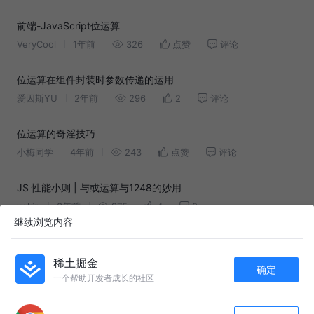
前端-JavaScript位运算
VeryCool
1年前
326
点赞
评论
位运算在组件封装时参数传递的运用
爱因斯YU
2年前
296
2
评论
位运算的奇淫技巧
小梅同学
4年前
243
点赞
评论
JS 性能小则 | 与或运算与1248的妙用
xekin
3年前
975
4
2
继续浏览内容
前端进阶必备技能-JS位运算
有活Hopped
3年前
1.0k
15
3
稀土掘金
确定
一个帮助开发者成长的社区
APP内打开
位运算符在JS中的妙用
singcl
8年前
35k
263
12