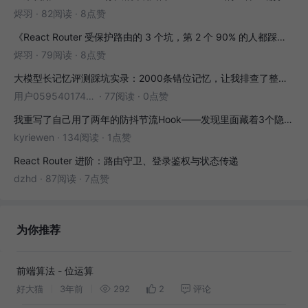
烬羽
·
82阅读
·
8点赞
《React Router 受保护路由的 3 个坑，第 2 个 90% 的人都踩过》
烬羽
·
79阅读
·
8点赞
大模型长记忆评测踩坑实录：2000条错位记忆，让我排查了整整3小时
用户05954017446
·
77阅读
·
0点赞
我重写了自己用了两年的防抖节流Hook——发现里面藏着3个隐藏bug
kyriewen
·
134阅读
·
1点赞
React Router 进阶：路由守卫、登录鉴权与状态传递
dzhd
·
87阅读
·
7点赞
为你推荐
前端算法 - 位运算
好大猫
3年前
292
2
评论