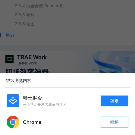
2.5.4 渲染合成 Render 树
2.5.5 布局
2.5.6 绘图
最后
继续浏览内容
稀土掘金
确定
一个帮助开发者成长的社区
精选内容
APP内打开
Chrome
继续
React Context 与自定义 Hook 从底层到实践：「跨层级通信 + 副作用封装」全解析
评论
收藏
16
关注
dzhd
·
70阅读
·
2点赞