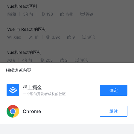
vue和react区别
前端l
3年前
198
点赞
评论
Vue 与 React 的区别
WillXiao
6年前
3.9k
9
评论
vue和react的区别
未晞
4年前
203
2
评论
继续浏览内容
十分钟快速让你搞懂 Vue3 和 React 的区别
Kylin奇霖
3年前
12k
44
4
稀土掘金
确定
一个帮助开发者成长的社区
APP内打开
友情链接：
一部中国国内法，为何让菲律宾破防？阻中国统一者，中方依法追责 【抖音
Chrome
继续
收藏
746
58
独家】 #全球创作者计划 #零基础看懂全球 #青年创作者成长计划#优质创作
者伙伴计划 #硬核深度计划
关注
强台风“白海豚”直指台州，周末将要迎来大暴雨，浙江人暂时告别高温天了！
#白海豚 #台风路径 #台风白海豚 #台州台风