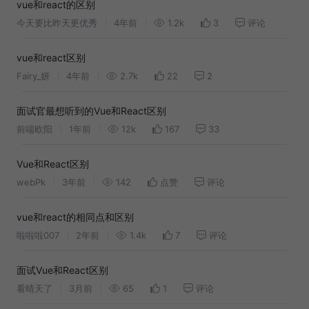
vue和react的区别
今天要比昨天更优秀
4年前
1.2k
3
评论
vue和react区别
Fairy_妍
4年前
2.7k
22
2
面试官最想听到的Vue和React区别
前端欧阳
1年前
12k
167
33
Vue和React区别
webPk
3年前
142
点赞
评论
vue和react的相同点和区别
啦啦啦007
2年前
1.4k
7
评论
面试Vue和React区别
看晴天了
3月前
65
1
评论