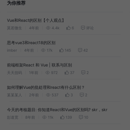
为你推荐
Vue和React的区别【个人观点】
莫若微生
4年前
4.4k
6
评论
思考vue3和react18的区别
imber
4年前
17k
145
42
前端框架React 和 Vue | 联系与区别
天天扭码
1年前
972
37
2
如何理解Vue的批处理和react有什么区别？
某某某人
2年前
537
3
2
今天的考核题目: 你知道React和Vue的区别吗? skr，skr
彭道宽
8年前
11k
139
10