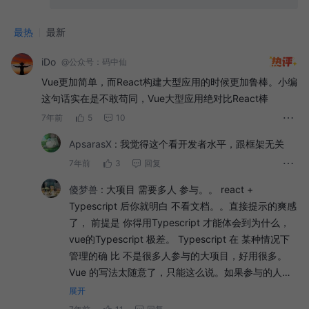
最热
最新
iDo
@公众号：码中仙
Vue更加简单，而React构建大型应用的时候更加鲁棒。小编
这句话实在是不敢苟同，Vue大型应用绝对比React棒
7年前
5
10
ApsarasX
:
我觉得这个看开发者水平，跟框架无关
7年前
3
回复
傻梦兽
:
大项目 需要多人 参与。。 react +
Typescript 后你就明白 不看文档。。直接提示的爽感
了， 前提是 你得用Typescript 才能体会到为什么，
vue的Typescript 极差。 Typescript 在 某种情况下
管理的确 比 不是很多人参与的大项目，好用很多。
Vue 的写法太随意了，只能这么说。如果参与的人不
多的话，写法可以随意写。如果多的话，后面参与的
展开
人 还要看 开发规范 还有 组件文档文档，如果你用