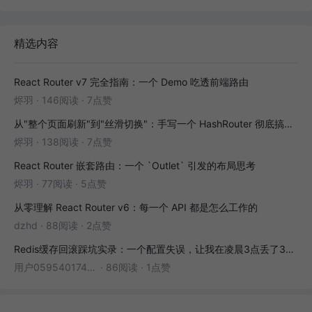
精选内容
React Router v7 完全指南：一个 Demo 吃透前端路由
烬羽
·
146阅读
·
7点赞
从"整个页面刷新"到"丝滑切换"：手写一个 HashRouter 彻底搞懂前端路由
烬羽
·
138阅读
·
7点赞
React Router 嵌套路由：一个 `Outlet` 引发的布局思考
烬羽
·
77阅读
·
5点赞
从零理解 React Router v6：每一个 API 都是怎么工作的
dzhd
·
88阅读
·
2点赞
Redis缓存回滚踩坑实录：一个配置失误，让我在凌晨3点丢了3000条数据
用户05954017446
·
86阅读
·
1点赞