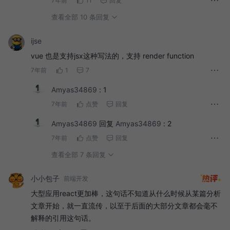
7年前
11
回复
React + Typescript 开发的时候都定义的话，在接口
查看全部 10 条回复
里面定义好并注释，后面参与开发的人可以 vscode
直接 看到提示 枚举的形式直接看到，省去一些开发周
ijse
期。。也是也就是 代码把控和 代码编程上 React 做
vue 也是支持jsx这种写法的，支持 render function
的 的确比 vue 的好。。
7年前
1
7
Amyas34869
:
1
7年前
点赞
回复
Amyas34869
回复
Amyas34869
:
2
7年前
点赞
回复
查看全部 7 条回复
小小包子
前端开发
大型应用react更加棒，这句话不知道从什么时候从某篇分析
文章开始，就一直流传，以至于后面的大部分文章都会毫不
解释的引用这句话。