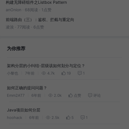
构建无障碍组件之Listbox Pattern
anOnion
·
68阅读
·
1点赞
前端路由（三）：鉴权、拦截与重定向
凌涘
·
77阅读
·
6点赞
为你推荐
架构分层的小纠结-层级该如何划分与定位？
小黎也
7年前
4.7k
19
1
如何正确的提问问题？
Emm2AT7
6年前
2.0k
点赞
评论
Java项目如何分层
hoohack
6年前
2.5k
5
1