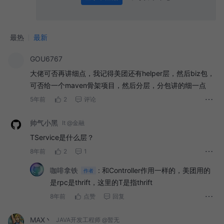
0
/ 1000
发送
最热
最新
GOU6767
大佬可否再讲细点，我记得美团还有helper层，然后biz包，
可否给一个maven骨架项目，然后分层，分包讲的细一点
5年前
2
评论
帅气小黑
It @金融
TService是什么层？
8年前
2
1
咖啡拿铁
:
和Controller作用一样的，美团用的
作者
是rpc是thrift，这里的T是指thrift
8年前
点赞
回复
MAX丶
JAVA开发工程师 @暂无