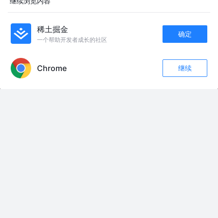
继续浏览内容
长篠城为何变成决战 05:38 一场撕裂君臣的军议 07:39 长篠开战与三段击争
议 09:31 武田灭亡与名分困局 如果你喜欢日本战国史、中国史以及从制度、
组织和人性角度重新理解历史人物，欢迎点赞、订阅和分享。 #日本战国 #武
田胜赖 #长筱之战 #武田信玄 #织田信长 #日本历史
稀土掘金
确定
《一节课零基础国服百里守约》时长91分钟 今天开始拒绝空枪 #王者荣耀 #
一个帮助开发者成长的社区
抖音小王夏令营#百里守约无尽之局传说皮肤 #王者无尽之局平行世界皮肤 本
APP内打开
期视频我们还有幸邀请到了@王者荣耀新之助（世一约） 作为本期视频的嘉
宾，下期我们还想看什么英雄？
Chrome
继续
三毛2026年8月7日直播～1 #三毛🐷#颜值 #女主播 #直播回放
收藏
233
57
如果我告诉你，你比他更重要呢#剧情 #小幸运app
关注
《搞事炎龙》#7 #有声小说 #特摄乱斗 #小说推荐 陆东树误打误撞领取了培
养最强古朗基的任务，从此被迫开启诸天“救世”之旅：别人救世鞠躬尽瘁，他
救世全靠搞事；别人打怪亲自冲锋，他反手召唤一排顶级打手。 “只要我的打
手够无敌，那诸天的乐子就够精彩。” 这是一个沙雕男主不断穿越世界，拯救
坠入黑化骑士的故事。 …… 木场勇治：难道奥菲以诺就该死吗？ 陆东树：不
然呢？ …… 这水影石岂是你配用的？作为交换，这条莱欧骑兵腰带给你！
…… 有人骂他是搅乱诸天的幕后恶徒，有人尊他为挽狂澜的救世贤者。 战斗
暴龙兽：他是全宇宙最好的老大！ 玫瑰古朗基：追随他，是我此生唯一的意
义。 成小玉：哦累，三舅！#小说推文#铠甲勇士#假面骑士#诸天
演习第一天，台军“丢盔弃甲”，赖清德酝酿逃跑，解放军不给机会#全球深度
看抖音#零基础看懂全球#全球创作者计划
#人工智能未来 #ai产品未来市场的发展趋势 #全球ai竞争
走进新时代
不惜一切代价保护好我儿子 #萌娃搞笑日常 #搞笑视频 #抖音玩法合伙人计划
#抖加dou上热门 #狙击手 @DOU+小助手 @创作者伙伴计划
来到至冬后一定要记得做这三件事 #原神创作者激励计划 #原神版本前瞻 #原