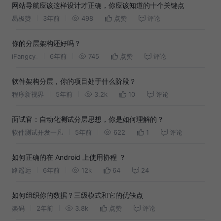
网站导航应该这样设计才正确，你应该知道的十个关键点
易极赞
3年前
498
点赞
评论
你的分层架构还好吗？
iFangcy_
6年前
745
点赞
评论
软件架构分层，你的项目处于什么阶段？
程序新视界
5年前
3.2k
10
评论
面试官：自动化测试分层思想，你是如何理解的？
软件测试开发一凡
5年前
622
1
评论
如何正确的在 Android 上使用协程 ？
路遥远
6年前
12k
64
24
如何组织你的数据？三级模式和它的优缺点
楽码
2年前
3.8k
点赞
评论