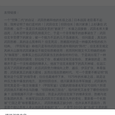
友情链接：
一个"空降二代"的自证：武田胜赖和他的长筱之战 | 日本战国 老臣看不起
我，我将证明了他们是对的！| 武田信玄 | 织田信长 | 德川家康 | 上杉谦信 武
田胜赖，似乎一直是日本战国史里的“败家子”：长篠之战惨败，武田名将大量
战死，几年后甲斐武田氏彻底灭亡。于是一个非常顺手的故事诞生了：武田
信玄辛苦攒下的家业，被一个能力不足的儿子迅速败光。 但问题是，真实的
武田胜赖，真的这么简单吗？ 信玄死后，胜赖面对的是一种极其奇怪的权力
结构。《甲阳军鉴》称他只是等待武田信胜成年期间的“阵代”，信玄甚至规定
风林火山旗等武田家象征不能交给胜赖使用；然而同时期文书又明确把他称
为“御屋形”，他事实上也以武田家当主的身份对外行动。 于是就出现了一种
非常现代的组织困境：职位给了你，权威却没有完全给你。 更麻烦的是，胜
赖并不是一个没有成绩的继承人。他攻下信玄未能拿下的高天神城，在远江
提高了武田家的威望；此后武田势力继续向上野、越后、伊豆扩张。单看版
图，武田家真正的最大疆域，反而出现在胜赖时代。 可一个需要不断证明“我
配坐这个位置”的领导者，往往也最难停下来。 1575年的长篠之战，就是这
种压力集中爆发的地方。 面对织田信长、德川家康亲自率军驰援，武田家内
部究竟是否一致主张撤退？《甲阳军鉴》记载的那场著名军议可信吗？所谓
武田骑兵不断冲击马防栅、“织田铁炮三段击”，现代研究又改变了哪些传统印
象？ 这期视频不只讲一场战役，而是从武田信玄留下的继承安排、胜赖与老
臣集团的关系、长篠军议以及武田灭亡前最后九年的变化，重新看一个长期
被“亡国之君”标签覆盖的人。 武田胜赖真正缺少的，也许从来不是战功，而
是那个能让所有人承认他就是老板的“名”。 📌 章节 00:00 被“当成”主君的新
家督 01:04 信玄遗嘱埋下的权力炸弹 03:02 胜赖只能靠战功证明自己 04:59