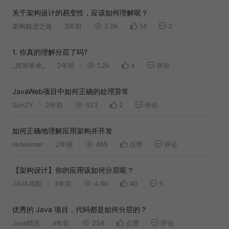
关于架构设计的易变性，应该如何理解呢？
架构精进之路
3年前
2.9k
14
2
1. 你真的理解分层了吗?
_简简单单_
2年前
1.2k
4
评论
JavaWeb项目中如何正确的处理异常
SunZY
2年前
423
2
评论
如何正确地理解应用架构并开发
redeemer
2年前
465
点赞
评论
【架构设计】你的应用该如何分层呢？
JAVA旭阳
3年前
4.8k
40
5
优秀的 Java 项目，代码都是如何分层的？
Java精选
4年前
254
点赞
评论