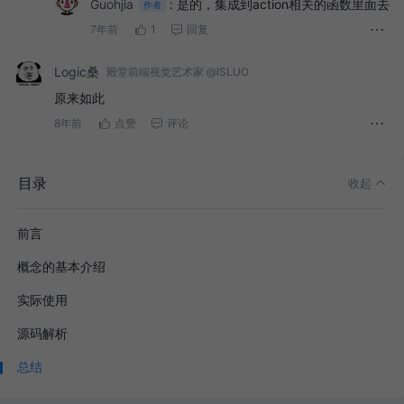
Guohjia
:
是的，集成到action相关的函数里面去
作者
7年前
1
回复
Logic桑
殿堂前端视觉艺术家 @ISLUO
原来如此
8年前
点赞
评论
目录
收起
前言
概念的基本介绍
实际使用
源码解析
总结