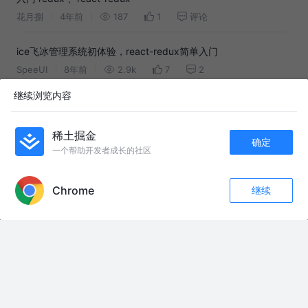
花月捌
4年前
187
1
评论
ice飞冰管理系统初体验，react-redux简单入门
SpeeUI
8年前
2.9k
7
2
继续浏览内容
理解 redux-thunk 源码
JackySummer
6年前
1.8k
2
2
稀土掘金
确定
一个帮助开发者成长的社区
理解 React 中的 Redux-Thunk
APP内打开
Jimmy
3年前
1.8k
2
1
Chrome
继续
收藏
55
4
关注
友情链接：
美国顶尖专家研究中国30年，坦言有件事让他夜不能寐 #全球创作者计划 #
零基础看懂全球
密码锁：为啥对上数字就能打开？ #科普 #原理科普 #知识 #密码锁
8月5日，民用工业链，重构现代战争后勤逻辑。 #热点 #工业链条 #后勤补
给
#上热门 #西游记批判 #古代闹饥荒 #西游记穿越版