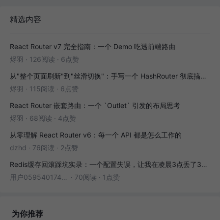
精选内容
React Router v7 完全指南：一个 Demo 吃透前端路由
烬羽
·
126阅读
·
6点赞
从"整个页面刷新"到"丝滑切换"：手写一个 HashRouter 彻底搞懂前端路由
烬羽
·
115阅读
·
6点赞
React Router 嵌套路由：一个 `Outlet` 引发的布局思考
烬羽
·
68阅读
·
4点赞
从零理解 React Router v6：每一个 API 都是怎么工作的
dzhd
·
76阅读
·
2点赞
Redis缓存回滚踩坑实录：一个配置失误，让我在凌晨3点丢了3000条数据
用户05954017446
·
70阅读
·
1点赞
为你推荐