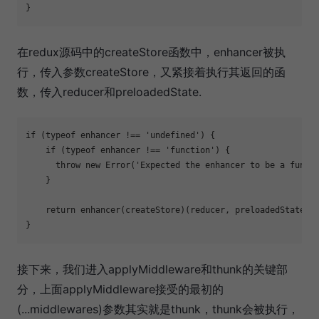
在redux源码中的createStore函数中，enhancer被执
行，传入参数createStore，又紧接着执行其返回的函
数，传入reducer和preloadedState.
if
 (
typeof
 enhancer !== 
'undefined'
) {

if
 (
typeof
 enhancer !== 
'function'
) {

throw
new
Error
(
'Expected the enhancer to be a funct
    }

return
 enhancer(createStore)(reducer, preloadedState)

接下来，我们进入applyMiddleware和thunk的关键部
分，上面applyMiddleware接受的最初的
(...middlewares)参数其实就是thunk，thunk会被执行，