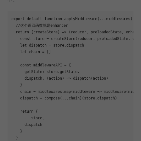
export
default
function
applyMiddleware
(
...middlewares
) 
{

//这个返回函数就是enhancer
return
(
createStore
) =>
 (reducer, preloadedState, enhance
const
 store = createStore(reducer, preloadedState, enha
let
 dispatch = store.dispatch

let
 chain = []

const
 middlewareAPI = {

getState
: store.getState,

dispatch
: 
(
action
) =>
 dispatch(action)

    }

    chain = middlewares.map(
middleware
 =>
 middleware(middle
    dispatch = compose(...chain)(store.dispatch)

return
 {

      ...store,

      dispatch

    }

  }
