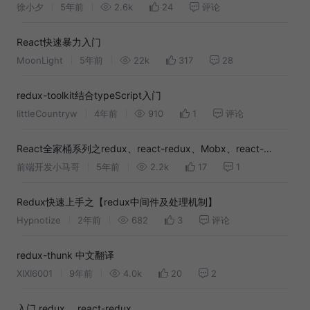
徐小夕
5年前
2.6k
24
评论
React快速暴力入门
MoonLight
5年前
22k
317
28
redux-toolkit结合typeScript入门
littleCountryw
4年前
910
1
评论
React全家桶系列之redux、react-redux、Mobx、react-
router、redux原理、UmiJS、Dvajs
前端开发小马哥
5年前
2.2k
17
1
Redux快速上手之【redux中间件及处理机制】
Hypnotize
2年前
682
3
评论
redux-thunk 中文翻译
XIXI6001
9年前
4.0k
20
2
入门 redux 、react-redux