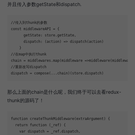
并且传入参数getState和dispatch.
//传入到thunk的参数
const
 middlewareAPI = {

getState
: store.getState,

dispatch
: 
(
action
) =>
 dispatch(action)

//在map中执行thunk
chain = middlewares.map(
middleware
 =>
//重新改写dispatch
那么上面的chain是什么呢，我们终于可以去看redux-
thunk的源码了！
function
createThunkMiddleware
(
extraArgument
) 
{

return
function
 (
_ref
) 
{

var
 dispatch = _ref.dispatch,
