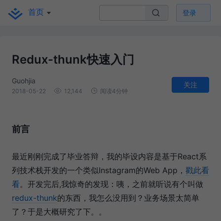
首页
登录
Redux-thunk快速入门
Guohjia
关注
2018-05-22
12,144
阅读4分钟
前言
最近刚刚完成了毕业答辩，我的毕设内容是基于React系
列技术栈开发的一个类似Instagram的Web App，
戳此看
看
。开发完后,我惊奇的发现：咦，之前就听说有个叫做
redux-thunk
的东西，我怎么没用到？业务场景太简单
了？于是大概研究了下。。