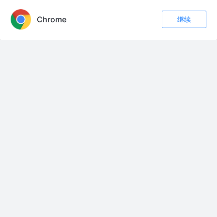
Redux系列-深入理解React-Redux
Chrome
继续
收藏
118
12
hfhuaizhi
4年前
1.1k
1
评论
关注
手写一个Redux,深入理解其原理-面试进阶
beifeng11996
3年前
98
点赞
评论
深入理解 redux 数据流和异步过程管理
神光的幸福生活公号
4年前
6.0k
67
12
友情链接：
加入我们的社群
数字化IT一般性架构方案
数据交易所_深圳
管理之道
AI Learning Notes
Nodejs安装与配置
[L1-6] [b1] HTML 表单
[意见稿]沈阳市公共数据授权运营管理办法（试行）.docx
“卖出一把伞”
华宝网格条件单之最全攻略