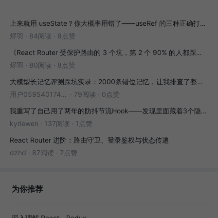
上来就用 useState？你大概率用错了——useRef 的三种正确打开方式
烬羽
·
84阅读
·
8点赞
《React Router 受保护路由的 3 个坑，第 2 个 90% 的人都踩过》
烬羽
·
80阅读
·
8点赞
大模型长记忆评测踩坑实录：2000条错位记忆，让我排查了整整3小时
用户05954017446
·
79阅读
·
0点赞
我重写了自己用了两年的防抖节流Hook——发现里面藏着3个隐藏bug
kyriewen
·
137阅读
·
1点赞
React Router 进阶：路由守卫、登录鉴权与状态传递
dzhd
·
87阅读
·
7点赞
为你推荐
深入理解 React、Redux