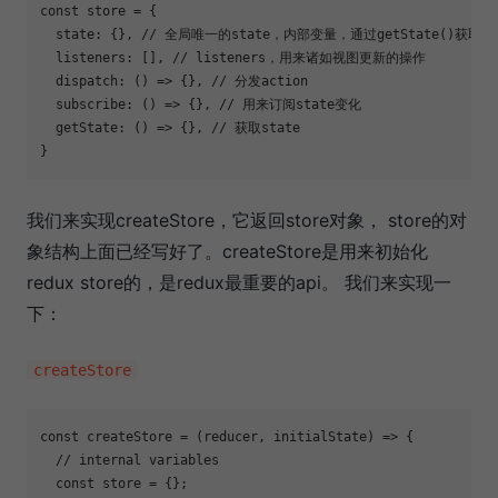
const
 store = {

state
: {}, 
// 全局唯一的state，内部变量，通过getState()获取
  listeners: [], 
// listeners，用来诸如视图更新的操作
  dispatch: 
()
 =>
 {}, 
// 分发action
  subscribe: 
()
 =>
 {}, 
// 用来订阅state变化
  getState: 
()
 =>
 {}, 
// 获取state
我们来实现createStore，它返回store对象， store的对
象结构上面已经写好了。createStore是用来初始化
redux store的，是redux最重要的api。 我们来实现一
下：
createStore
const
 createStore = 
(
reducer, initialState
) =>
 {

// internal variables
const
 store = {};
