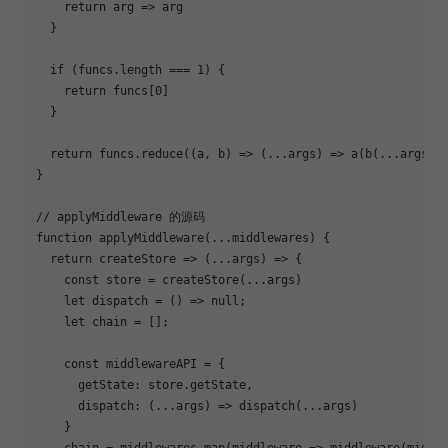
return
arg
 =>
 arg

  }

if
 (funcs.length === 
1
) {

return
 funcs[
0
]

  }

return
 funcs.reduce(
(
a, b
) =>
 (...args) => a(b(...args)))
}

// applyMiddleware 的源码
function
applyMiddleware
(
...middlewares
) 
{

return
createStore
 =>
 (...args) => {

const
 store = createStore(...args)

let
 dispatch = 
()
 =>
null
;

let
 chain = [];

const
 middlewareAPI = {

getState
: store.getState,

dispatch
: 
(
...args
) =>
 dispatch(...args)

    }

    chain = middlewares.map(
middleware
 =>
 middleware(middle