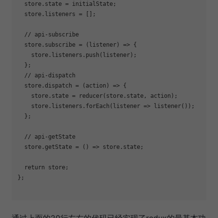
  store.state = initialState;

  store.listeners = [];

// api-subscribe
  store.subscribe = 
(
listener
) =>
 {

    store.listeners.push(listener);

  };

// api-dispatch
  store.dispatch = 
(
action
) =>
 {

    store.state = reducer(store.state, action);

    store.listeners.forEach(
listener
 =>
 listener());

  };

// api-getState
  store.getState = 
()
 =>
 store.state;

return
 store;

};

通过上面的20行左右的代码已经实现了redux的最基本功