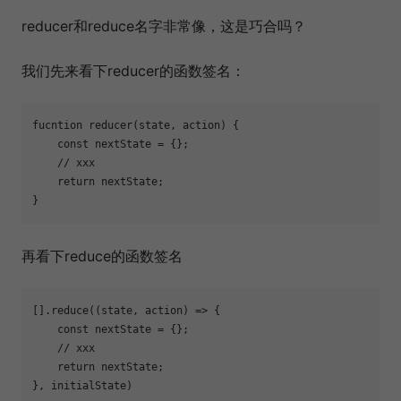
reducer和reduce名字非常像，这是巧合吗？
我们先来看下reducer的函数签名：
fucntion reducer(state, action) {

const
 nextState = {};

// xxx
return
 nextState;

再看下reduce的函数签名
[].reduce(
(
state, action
) =>
 {

const
 nextState = {};

// xxx
return
 nextState;
