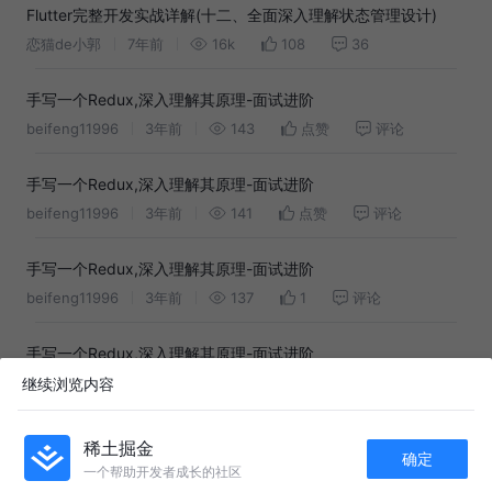
Flutter完整开发实战详解(十二、全面深入理解状态管理设计)
恋猫de小郭
7年前
16k
108
36
手写一个Redux,深入理解其原理-面试进阶
beifeng11996
3年前
143
点赞
评论
手写一个Redux,深入理解其原理-面试进阶
beifeng11996
3年前
141
点赞
评论
手写一个Redux,深入理解其原理-面试进阶
beifeng11996
3年前
137
1
评论
手写一个Redux,深入理解其原理-面试进阶
beifeng11996
3年前
126
点赞
评论
继续浏览内容
深入理解redux之reducer为什么是纯函数
稀土掘金
确定
LT_bear
7年前
4.6k
8
评论
一个帮助开发者成长的社区
APP内打开