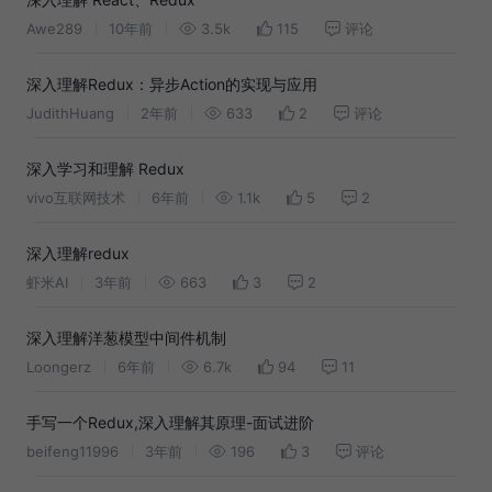
Awe289
10年前
3.5k
115
评论
深入理解Redux：异步Action的实现与应用
JudithHuang
2年前
633
2
评论
深入学习和理解 Redux
vivo互联网技术
6年前
1.1k
5
2
深入理解redux
虾米AI
3年前
663
3
2
深入理解洋葱模型中间件机制
Loongerz
6年前
6.7k
94
11
手写一个Redux,深入理解其原理-面试进阶
beifeng11996
3年前
196
3
评论