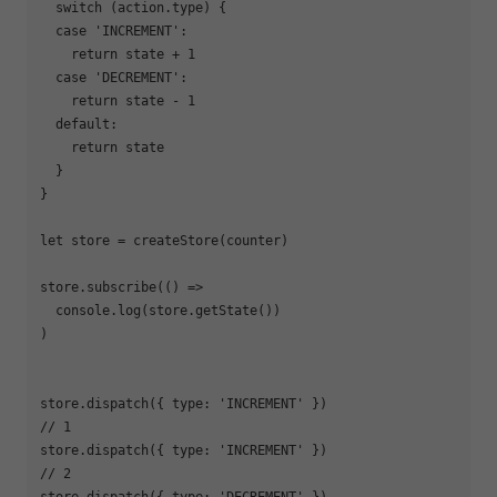
switch
 (action.type) {

case
'INCREMENT'
:

return
 state + 
1
case
'DECREMENT'
:

return
 state - 
1
default
:

return
 state

  }

}

let
 store = createStore(counter)

store.subscribe(
()
 =>
console
.log(store.getState())

)

store.dispatch({ 
type
: 
'INCREMENT'
// 1
store.dispatch({ 
type
: 
'INCREMENT'
// 2
store.dispatch({ 
type
: 
'DECREMENT'