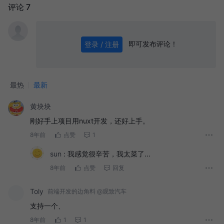
评论 7
即可发布评论！
登录 / 注册
0
/ 1000
发送
最热
最新
黄块块
刚好手上项目用nuxt开发，还好上手。
8年前
点赞
1
sun
:
我感觉很辛苦，我太菜了...
8年前
点赞
回复
Toly
前端开发的边角料 @观致汽车
支持一个、
8年前
1
1