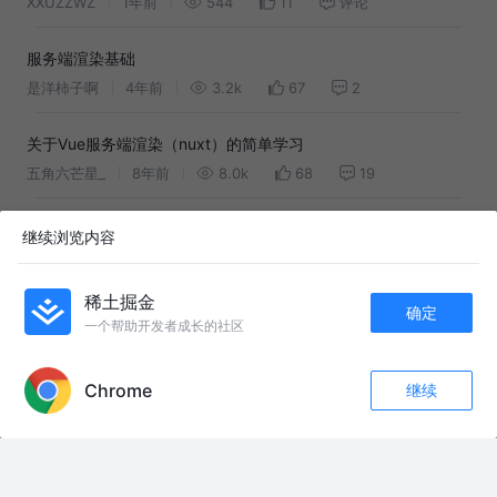
XXUZZWZ
1年前
544
11
评论
服务端渲染基础
是洋柿子啊
4年前
3.2k
67
2
关于Vue服务端渲染（nuxt）的简单学习
五角六芒星_
8年前
8.0k
68
19
预渲染、服务端渲染（SSR）学习笔记
继续浏览内容
Ellie002
6年前
2.2k
1
评论
稀土掘金
确定
.NET 8+Vue 3 高性能全栈系统（权限控制与SEO博客实战）
一个帮助开发者成长的社区
小码编匠
1年前
265
点赞
评论
APP内打开
Chrome
继续
前端 React 系统学习计划（适配 Vue3 + 前端基础开发者）（自
收藏
96
7
关注
己的规划和学习使用）
假如让我当三天老蒯
2月前
109
1
评论
Vue 服务端渲染（SSR）、Nuxt2 - 从入门到实践