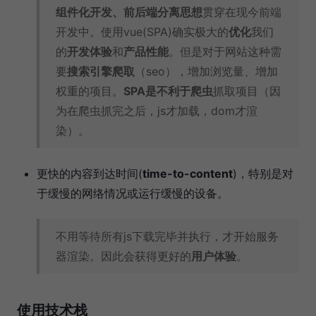
组件化开发、前后端分离思想
贯穿在现今前端
开发中。使用vue(SPA)确实极大的
优化
我们
的
开发体验
和
产品性能
。但是对于网站这种需
要
搜索引擎爬取
（seo），增加浏览量、增加
权重的项目。
SPA是不利于爬虫
抓取项目（因
为在爬虫抓完之后，js才加载，dom才渲
染）。
更快的内容到达时间(
time-to-content
)，特别是对
于缓慢的网络情况或运行缓慢的设备。
不用等待所有js下载完毕并执行，才开始服务
器渲染。因此会获得更好的
用户体验
。
使用技术栈