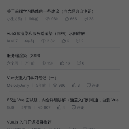
关于前端学习路线的一些建议（内含经典自测题）
小生方勤
6年前
98k
666
28
vue3预渲染和服务端渲染（同构）示例讲解
IAM17
4年前
2.8k
6
2
服务端渲染（SSR)
六个周
7年前
15k
46
8
Vue快速入门学习笔记（一）
MelodyJerry
5年前
986
3
评论
85道 Vue 面试题，内含详细讲解（涵盖入门到精通，自测 Vue
掌握程度）
飘哥
5年前
607
4
评论
Vue.js 入门开源项目推荐