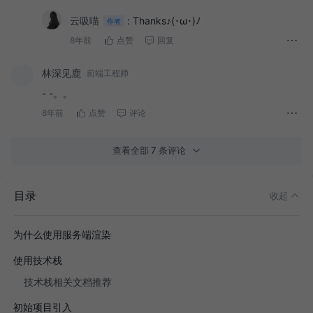
云吸喵
:
Thanks♪(･ω･)ﾉ
作者
8年前
点赞
回复
林深见鹿
前端工程师
- -。。
8年前
点赞
评论
查看全部 7 条评论
目录
收起
为什么使用服务端渲染
使用技术栈
技术栈相关文档推荐
初始项目引入