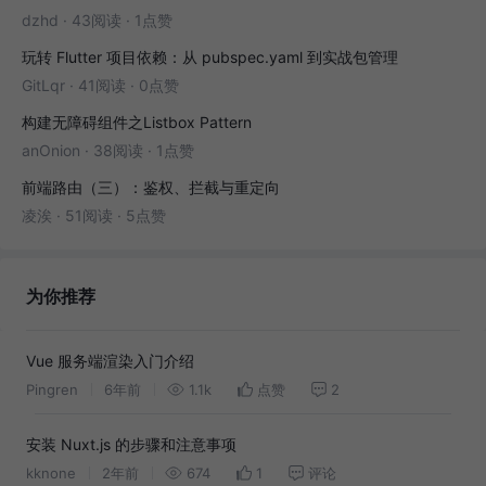
dzhd
·
43阅读
·
1点赞
玩转 Flutter 项目依赖：从 pubspec.yaml 到实战包管理
GitLqr
·
41阅读
·
0点赞
构建无障碍组件之Listbox Pattern
anOnion
·
38阅读
·
1点赞
前端路由（三）：鉴权、拦截与重定向
凌涘
·
51阅读
·
5点赞
为你推荐
Vue 服务端渲染入门介绍
Pingren
6年前
1.1k
点赞
2
安装 Nuxt.js 的步骤和注意事项
kknone
2年前
674
1
评论