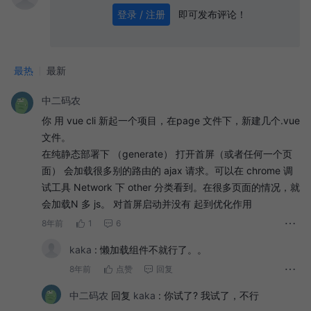
即可发布评论！
登录 / 注册
0
/ 1000
发送
最热
最新
中二码农
你 用 vue cli 新起一个项目，在page 文件下，新建几个.vue
文件。
在纯静态部署下 （generate） 打开首屏（或者任何一个页
面） 会加载很多别的路由的 ajax 请求。可以在 chrome 调
试工具 Network 下 other 分类看到。在很多页面的情况，就
会加载N 多 js。 对首屏启动并没有 起到优化作用
8年前
1
6
kaka
:
懒加载组件不就行了。。
8年前
点赞
回复
中二码农
回复
kaka
:
你试了? 我试了，不行