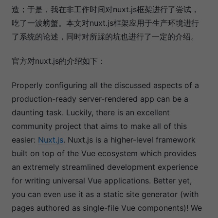
造；于是，我在非工作时间对nuxt.js框架进行了尝试，
吃了一波螃蟹。本文对nuxt.js框架应用于生产环境进行
了系统的论述，同时对所踩的坑也进行了一定的介绍。
官方对nuxt.js的介绍如下：
Properly configuring all the discussed aspects of a
production-ready server-rendered app can be a
daunting task. Luckily, there is an excellent
community project that aims to make all of this
easier:
Nuxt.js
. Nuxt.js is a higher-level framework
built on top of the Vue ecosystem which provides
an extremely streamlined development experience
for writing universal Vue applications. Better yet,
you can even use it as a static site generator (with
pages authored as single-file Vue components)! We