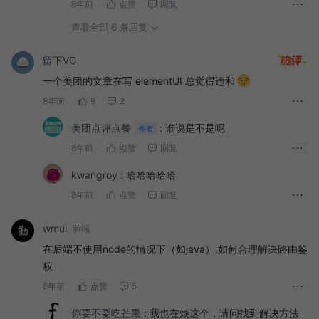
8年前
点赞
回复
查看全部 6 条回复
留下VC
一个美团的文章在写 elementUI 总觉得违和
8年前
9
2
美团点评点餐
:
谁说是不是呢
作者
8年前
点赞
回复
kwangroy
:
哈哈哈哈哈
8年前
点赞
回复
wmui
前端
在后端不使用node的情况下（如java）,如何合理解决路由鉴
权
8年前
点赞
5
你要不要吃芒果
:
我也在烦这个，请问找到解决方法