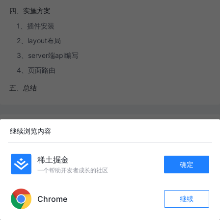
四、实施方案
1、插件安装
2、layout布局
3、server端api编写
4、页面路由
五、总结
精选内容
继续浏览内容
React Router v7 完全指南：一个 Demo 吃透前端路由
稀土掘金
确定
烬羽
·
114阅读
·
6点赞
一个帮助开发者成长的社区
APP内打开
从"整个页面刷新"到"丝滑切换"：手写一个 HashRouter 彻底搞懂前端路由
烬羽
·
106阅读
·
6点赞
Chrome
继续
收藏
452
65
React Router 嵌套路由：一个 `Outlet` 引发的布局思考
关注