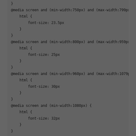
}

@media screen and (min-width:750px) and (max-width:799px) {
    html {

        font-size: 23.5px

    }

}

@media screen and (min-width:800px) and (max-width:959px) {
    html {

        font-size: 25px

    }

}

@media screen and (min-width:960px) and (max-width:1079px) 
    html {

        font-size: 30px

    }

}

@media screen and (min-width:1080px) {

    html {

        font-size: 32px

    }

}