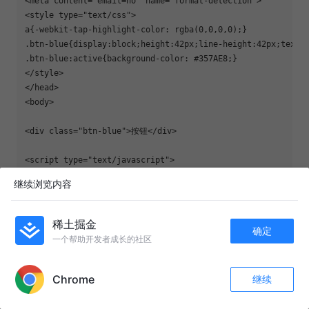
<meta content="email=no" name="format-detection">

<style type="text/css">

a{-webkit-tap-highlight-color: rgba(0,0,0,0);}

.btn-blue{display:block;height:42px;line-height:42px;text-a
.btn-blue:active{background-color: #357AE8;}

</style>

</head>

<body>

<div class="btn-blue">按钮</div>

<script type="text/javascript">

document.addEventListener("touchstart", function(){}, true)
继续浏览内容
</script>

</body>

</html>
稀土掘金
确定
一个帮助开发者成长的社区
APP内打开
兼容性ios5+、部分android 4+、winphone 8
Chrome
继续
收藏
547
4
要做到全兼容的办法，可通过绑定
和
ontouchstart
关注