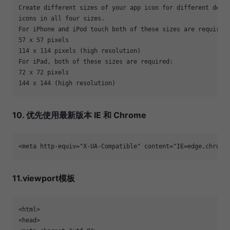
Create different sizes of your app icon for different devic
icons in all four sizes.

For iPhone and iPod touch both of these sizes are required:
57 x 57 pixels

114 x 114 pixels (high resolution)

For iPad, both of these sizes are required:

72 x 72 pixels

144 x 144 (high resolution)
10. 优先使用最新版本 IE 和 Chrome
<meta http-equiv="X-UA-Compatible" content="IE=edge,chrome
11.viewport模板
<html>

<head>
