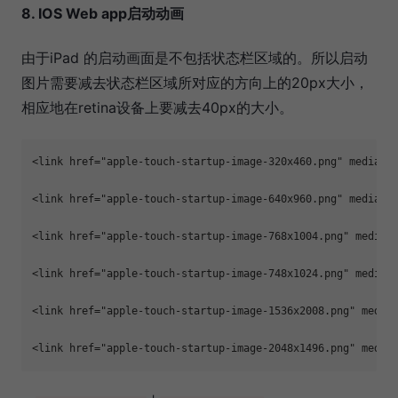
8. IOS Web app启动动画
由于iPad 的启动画面是不包括状态栏区域的。所以启动
图片需要减去状态栏区域所对应的方向上的20px大小，
相应地在retina设备上要减去40px的大小。
<link href="apple-touch-startup-image-320x460.png" media="(
<link href="apple-touch-startup-image-640x960.png" media="(
<link href="apple-touch-startup-image-768x1004.png" media="
<link href="apple-touch-startup-image-748x1024.png" media="
<link href="apple-touch-startup-image-1536x2008.png" media=
<link href="apple-touch-startup-image-2048x1496.png" media