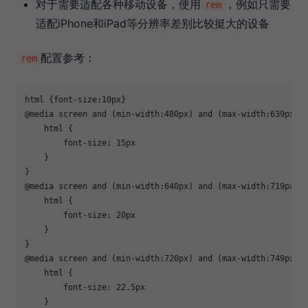
对于需要适配各种移动设备，使用
，例如只需要
rem
适配iPhone和iPad等分辨率差别比较挺大的设备
配置参考：
rem
html {font-size:10px}

@media screen and (min-width:480px) and (max-width:639px) {
    html {

        font-size: 15px

    }

}

@media screen and (min-width:640px) and (max-width:719px) {
    html {

        font-size: 20px

    }

}

@media screen and (min-width:720px) and (max-width:749px) {
    html {

        font-size: 22.5px

    }
