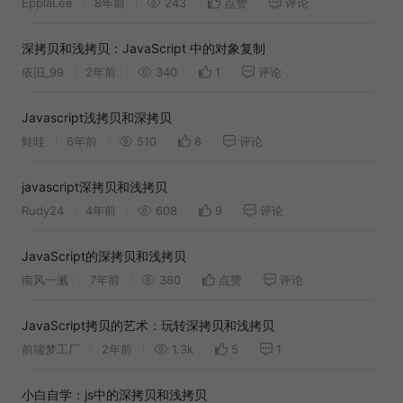
EpplaLee
8年前
243
点赞
评论
深拷贝和浅拷贝：JavaScript 中的对象复制
依旧_99
2年前
340
1
评论
Javascript浅拷贝和深拷贝
蛙哇
6年前
510
8
评论
javascript深拷贝和浅拷贝
Rudy24
4年前
608
9
评论
JavaScript的深拷贝和浅拷贝
南风一溅
7年前
380
点赞
评论
JavaScript拷贝的艺术：玩转深拷贝和浅拷贝
前端梦工厂
2年前
1.3k
5
1
小白自学：js中的深拷贝和浅拷贝