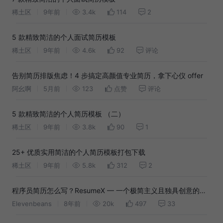
稀土区
9年前
3.4k
114
2
5 款精致简洁的个人面试简历模板
稀土区
9年前
4.6k
92
评论
告别简历排版焦虑！4 步搞定高颜值专业简历，拿下心仪 offer
阿幺啊
5月前
123
点赞
评论
5 款精致简洁的个人简历模板 （二）
稀土区
9年前
3.8k
90
1
25+ 优质实用简洁的个人简历模板打包下载
稀土区
9年前
5.8k
312
2
程序员简历怎么写？ResumeX — 一个极简主义且独具创意的简
历方案
Elevenbeans
8年前
20k
497
33