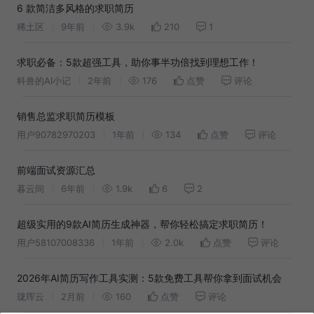
6 款简洁多风格的求职简历
稀土区
9年前
3.9k
210
1
求职必备：5款超强工具，助你事半功倍找到理想工作！
科兽的AI小记
2年前
176
点赞
评论
销售总监求职简历模板
用户90782970203
1年前
134
点赞
评论
前端面试资源汇总
暮云间
6年前
1.9k
6
2
超级实用的9款AI简历生成神器，帮你轻松搞定求职简历！
用户58107008336
1年前
2.0k
点赞
评论
2026年AI简历写作工具实测：5款免费工具帮你拿到面试机会
珑珲云
2月前
160
点赞
评论