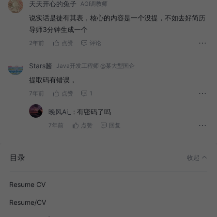
天天开心的兔子
AGI调教师
说实话是徒有其表，核心的内容是一个没提，不如去好简历
导师3分钟生成一个
2年前
点赞
评论
Stars酱
Java开发工程师 @某大型国企
提取码有错误，
7年前
点赞
1
晚风Ai_
:
有密码了吗
7年前
点赞
回复
目录
收起
Resume CV
Resume/CV