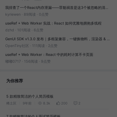
我排查了一个React内存泄漏——罪魁祸首是这3个被忽略的清理函数
kyriewen
·
89阅读
·
0点赞
useRef + Web Worker 实战：React 如何优雅地拥抱多线程
dzhd
·
101阅读
·
6点赞
GenUI SDK v1.3.0 发布｜多框架兼容，一键换物料，渲染器 & 演练场全面增强！
OpenTiny社区
·
111阅读
·
2点赞
useRef + Web Worker：React 中的耗时计算不卡页面
嘟嘟0717
·
156阅读
·
9点赞
为你推荐
5 款精致简洁的个人简历模板
稀土区
9年前
8.3k
200
2
7 款精致简洁的个人面试简历模板