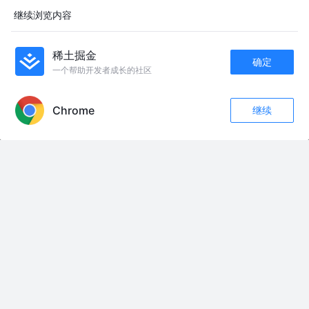
继续浏览内容
面经
停止幻想重新来过
6年前
699
3
评论
稀土掘金
确定
一个帮助开发者成长的社区
春招简历怎么用AI工具提效？5款主流工具实测思路与推荐
APP内打开
元空AI
3月前
95
点赞
评论
Chrome
继续
收藏
238
3
关注
友情链接：
喝多了就想我父亲，我虽然现在苦点，但是我永远记住我的父亲永远会为我
遮风挡雨，，以后什么都是靠自己，亲情友情，只是一个笑话而已
#玄屹先生 #摆件
#毛选 #红宝书
回复 @小葵的猫叫小逵的评论
深挖《八仙！》全网被黑幕后（上） 把影院“锁场”说成是片方“幽灵场”偷票
房，把配角的儿童发型说成是“金钱鼠尾”。“八仙”成了颠覆汉文化的“八旗”。
一通操作猛如虎，却丝毫没能阻挡《八仙》口碑带动票房的逆势上扬。眼见
着捂不住悠悠众口，这些人又纷纷删评跑路，徒留一地废墟。这一场黑《八
仙》的舆论闹剧背后，到底是谁在搞鬼？#电影八仙 #重返暑假计划 #影娱热
点团 #影娱漫谈编辑部 #国漫
#毛选 #红宝书
#毛选 #红宝书
《小兵张嘎》10-嘎子为游击队总攻立下大功 #因为一个片段看了整部剧#小
兵张嘎#抗日电影#经典老电影@DOU+上热门
我的世界避难所测试员第二季合集全集：一口气看完 #我的世界 #minecraft